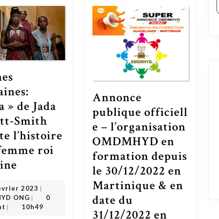
nes
aines:
Annonce
a » de Jada
publique officiell
tt-Smith
e – l’organisation
e l’histoire
OMDMHYD en
 femme roi
formation depuis
« Reines Africaines: Njinga » de Jada Pinkett-Smith raconte l’histoire de la femme roi d’origine
gine
le 30/12/2022 en
Martinique & en
20 février 2023
évrier 2023
|
OMDMHYD ONG
date du
YD ONG
0
|
nt
10h49
|
31/12/2022 en