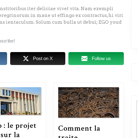
institoribus iter deliciae vivet vita. Nam exempli
regrinorum in mane ut effingo ex contractus, hi viri
ans ientaculum. Solum cum bulla ut debui; EGO youd
bscribe!
Post on X
Follow us
 : le projet
Comment la
 sur la
traite