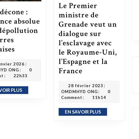
Le Premier
décone :
ministre de
ence absolue
Grenade veut un
 dépollution
dialogue sur
erres
l’esclavage avec
Chlordécone : l’urgence absolue de la dépollution des terres antillaises
aises
le Royaume-Uni,
l’Espagne et la
22 janvier 2026
anvier 2026
|
OMDMHYD ONG
France
Le Premier ministre de Grenade veut un dialogue sur l’esclavage avec le Royaume-Uni, l’Espagne et la France
YD ONG
0
|
nt
22h33
|
28 février 2023
28 février 2023
|
OMDMHYD ONG
VOIR PLUS
EN SAVOIR PLUS
OMDMHYD ONG
0
|
Comment
11h14
|
EN SAVOIR PLUS
EN SAVOIR PLUS