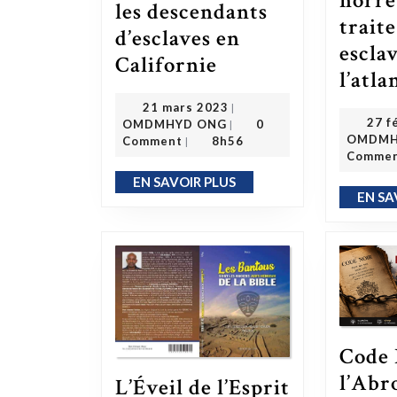
horre
les descendants
traite
d’esclaves en
escla
Le groupe de travail sur les réparations de l’esclavage pour les descendants d’esclaves en Californie
Californie
l’atla
21 mars 2023
21 mars 2023
|
OMDMHYD ONG
27 f
OMDMHYD ONG
0
|
OMDMH
Comment
8h56
|
Comme
EN SAVOIR PLUS
EN SAVOIR PLUS
EN SA
Code 
l’Abr
L’Éveil de l’Esprit