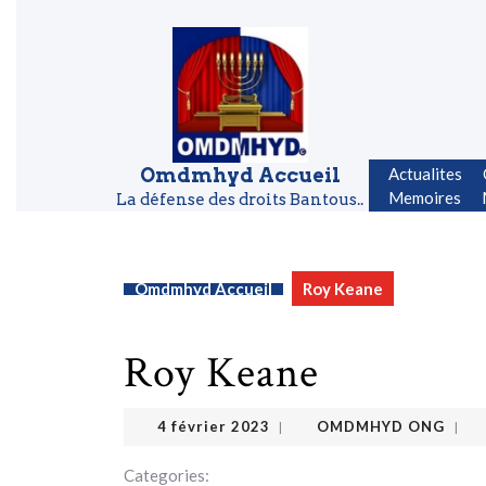
Skip to content
Skip to content
Omdmhyd Accueil
Actualites
Memoires
La défense des droits Bantous..
Omdmhyd Accueil
Roy Keane
Roy Keane
OMDMHYD ONG
4 février 2023
4 février 2023
OMDMHYD ONG
|
|
Categories: