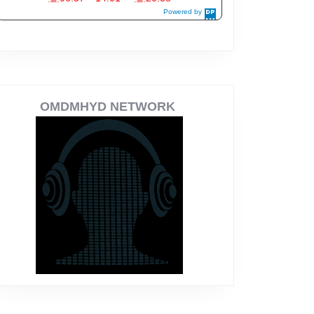
OMDMHYD NETWORK