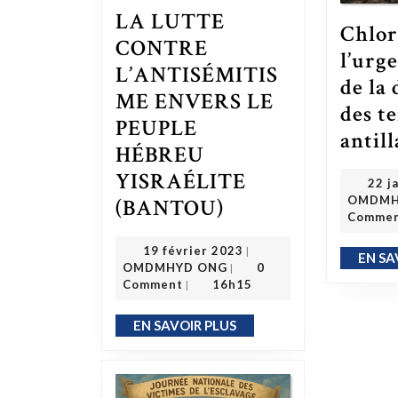
LA LUTTE
Chlor
CONTRE
l’urg
L’ANTISÉMITIS
de la
ME ENVERS LE
des t
PEUPLE
antill
HÉBREU
YISRAÉLITE
22 j
LA LUTTE CONTRE L’ANTISÉMITISME ENVERS LE PEUPLE HÉBREU YISRAÉLITE (BANTOU)
OMDMH
(BANTOU)
Comme
19 février 2023
19 février 2023
|
EN SA
OMDMHYD ONG
OMDMHYD ONG
0
|
Comment
16h15
|
EN SAVOIR PLUS
EN SAVOIR PLUS