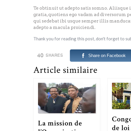
Te obtinuit ut adepto satis somno. Aliisque 
gratia, quotiens ego vadam ad diversorum pe
qui sedebat ibi usque semper illis manduc
adepto a macula proiciendi.
Thank you for reading this post, don't forget to su
40
Share on Facebook
SHARES
Article similaire
Congo
La mission de
de loi