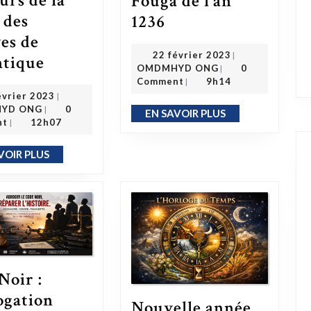
urs de la
Fouga de l’an
La charte du Mandé ou charte de Kouroukan Fouga de l’an 1236
 des
1236
ves de
22 février 2023
22 février 2023
|
Mois de l’histoire des noirs : les horreurs de la traite des esclaves de l’atlantique
ntique
OMDMHYD ONG
OMDMHYD ONG
0
|
Comment
9h14
|
27 février 2023
évrier 2023
|
OMDMHYD ONG
YD ONG
0
|
EN SAVOIR PLUS
EN SAVOIR PLUS
nt
12h07
|
VOIR PLUS
EN SAVOIR PLUS
Noir :
ogation
Nouvelle année