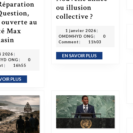
Réparation
ou illusion
Question,
Nouvelle année ou illusion collective ?
collective ?
e ouverte au
té Max
1 janvier 2026
1 janvier 2026
|
OMDMHYD ONG
OMDMHYD ONG
0
|
Code Noir : l’Abrogation Sans Réparation Pose Question, lettre ouverte au Député Max Mathiasin
asin
Comment
11h03
|
7 mai 2026
i 2026
|
EN SAVOIR PLUS
EN SAVOIR PLUS
OMDMHYD ONG
YD ONG
0
|
nt
16h55
|
VOIR PLUS
EN SAVOIR PLUS