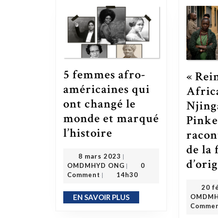
5 femmes afro-
« Rei
américaines qui
Afric
ont changé le
Njing
monde et marqué
Pinke
5 femmes afro-américaines qui ont changé le monde et marqué l’histoire
l’histoire
racont
de la
8 mars 2023
8 mars 2023
|
d’ori
OMDMHYD ONG
OMDMHYD ONG
0
|
Comment
14h30
|
20 f
OMDMH
EN SAVOIR PLUS
EN SAVOIR PLUS
Comme