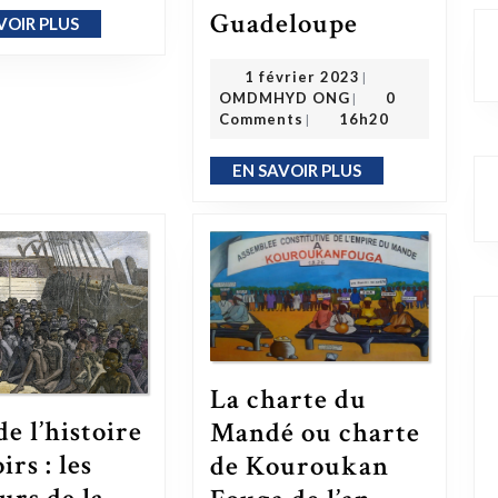
Guadeloupe
Annonce publique officielle – l’organisation OMDMHYD en formation depuis le 30/12/2022 en Martinique & en date du 31/12/2022 en Guad
VOIR PLUS
EN SAVOIR PLUS
1 février 2023
1 février 2023
|
OMDMHYD ONG
OMDMHYD ONG
0
|
Comments
16h20
|
EN SAVOIR PLUS
EN SAVOIR PLUS
La charte du
e l’histoire
Mandé ou charte
irs : les
de Kouroukan