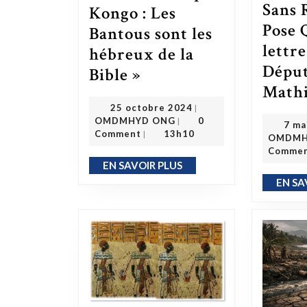
Sans 
Kongo : Les
Pose 
Bantous sont les
lettr
hébreux de la
Dépu
L’Éveil de l’Esprit Kongo : Les Bantous sont les hébreux de la Bible »
Bible »
Mathi
25 octobre 2024
25 octobre 2024
|
OMDMHYD ONG
OMDMHYD ONG
0
|
7 ma
Comment
13h10
|
OMDMH
Comme
EN SAVOIR PLUS
EN SAVOIR PLUS
EN SA