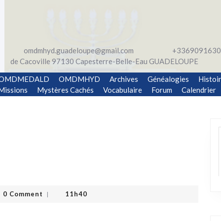
omdmhyd.guadeloupe@gmail.com
+3369091630
de Cacoville 97130 Capesterre-Belle-Eau GUADELOUPE
OMDMEDALD
OMDMHYD
Archives
Généalogies
Histoi
Missions
Mystères Cachés
Vocabulaire
Forum
Calendrier
0 Comment
11h40
|