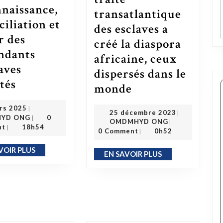
naissance,
transatlantique
ciliation et
des esclaves a
r des
créé la diaspora
ndants
africaine, ceux
laves
dispersés dans le
tés
Congo : le projet de loi sur la Reconnaissance, réconciliation et retour des descendants d’esclaves déportés
monde
Comment la traite transatlantique des esclaves a créé la diaspora africaine, ceux dispersés dans le monde
5 mars 2025
rs 2025
|
25 décembre 2023
25 décembre 2023
|
OMDMHYD ONG
OMDMHYD ONG
YD ONG
0
|
OMDMHYD ONG
|
nt
18h54
|
0 Comment
0h52
|
VOIR PLUS
EN SAVOIR PLUS
EN SAVOIR PLUS
EN SAVOIR PLUS