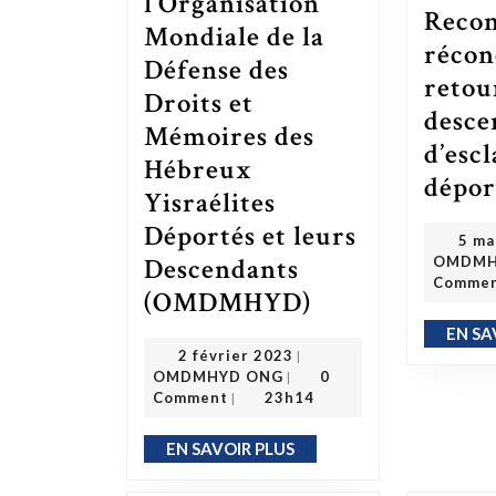
l’Organisation
Recon
Mondiale de la
récon
Défense des
retou
Droits et
desce
Mémoires des
d’esc
Hébreux
dépor
Yisraélites
Déportés et leurs
5 ma
Descendants
OMDMH
Comme
(OMDMHYD)
La mission de l’Organisation Mondiale de la Défense des Droits et Mémoires des Hébreux Yisraélites Déportés et leurs Descendants (OMDMHYD)
EN SA
2 février 2023
2 février 2023
|
OMDMHYD ONG
OMDMHYD ONG
0
|
Comment
23h14
|
EN SAVOIR PLUS
EN SAVOIR PLUS