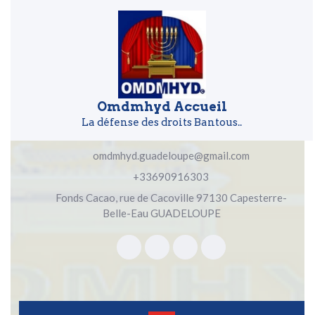
Skip to content
Skip to content
Omdmhyd Accueil
La défense des droits Bantous..
omdmhyd.guadeloupe@gmail.com
+33690916303
Fonds Cacao, rue de Cacoville 97130 Capesterre-
Belle-Eau GUADELOUPE