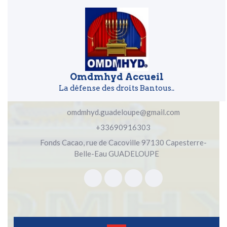
Skip to content
Skip to content
Omdmhyd Accueil
La défense des droits Bantous..
omdmhyd.guadeloupe@gmail.com
+33690916303
Fonds Cacao, rue de Cacoville 97130 Capesterre-
Belle-Eau GUADELOUPE