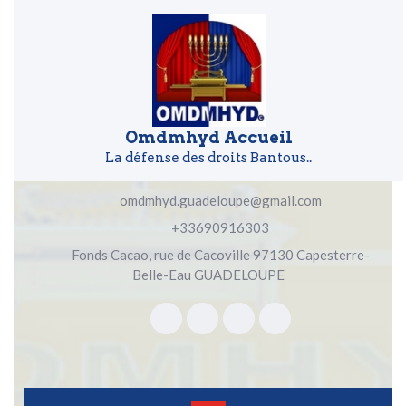
Skip to content
Skip to content
Omdmhyd Accueil
La défense des droits Bantous..
omdmhyd.guadeloupe@gmail.com
+33690916303
Fonds Cacao, rue de Cacoville 97130 Capesterre-
Belle-Eau GUADELOUPE