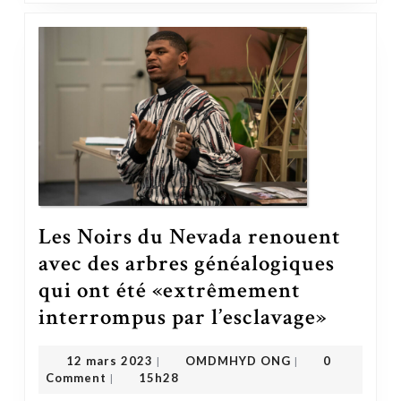
Les Noirs du Nevada renouent
avec des arbres généalogiques
qui ont été «extrêmement
interrompus par l’esclavage»
Les Noirs du Nevada renouent avec des arbres généalogiques qui ont été 
OMDMHYD ONG
12 mars 2023
12 mars 2023
OMDMHYD ONG
0
|
|
Comment
15h28
|