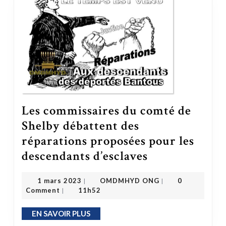
Les commissaires du comté de
Shelby débattent des
réparations proposées pour les
Les commissaires du comté de Shelby débattent des réparations proposées pour les descendants d’esclaves
descendants d’esclaves
OMDMHYD ONG
1 mars 2023
1 mars 2023
OMDMHYD ONG
0
|
|
Comment
11h52
|
EN SAVOIR PLUS
EN SAVOIR PLUS