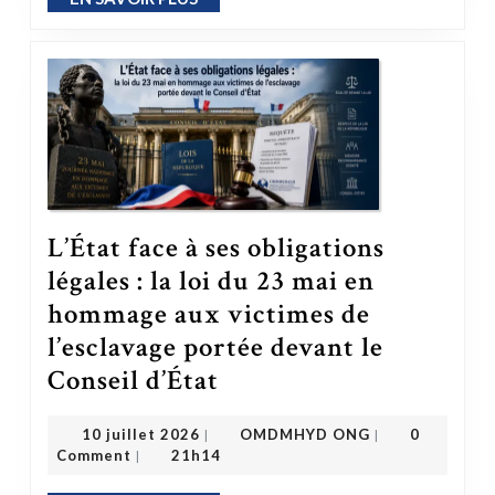
L’État face à ses obligations
légales : la loi du 23 mai en
hommage aux victimes de
l’esclavage portée devant le
Conseil d’État
L’État face à ses obligations légales : la loi du 23 mai en hommage aux victimes de l’esclavage portée devant le Conseil d’État
OMDMHYD ONG
10 juillet 2026
10 juillet 2026
OMDMHYD ONG
0
|
|
Comment
21h14
|