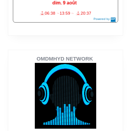
OMDMHYD NETWORK