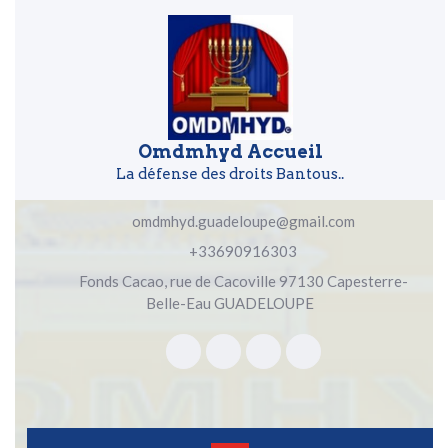
Skip to content
Skip to content
Omdmhyd Accueil
La défense des droits Bantous..
omdmhyd.guadeloupe@gmail.com
+33690916303
Fonds Cacao, rue de Cacoville 97130 Capesterre-
Belle-Eau GUADELOUPE