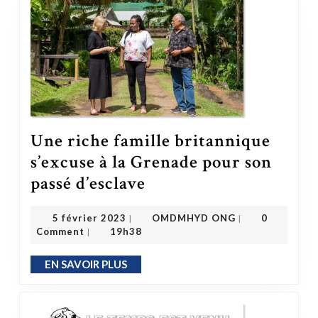
Une riche famille britannique
s’excuse à la Grenade pour son
Une riche famille britannique s’excuse à la Grenade pour son passé d’esclave
passé d’esclave
OMDMHYD ONG
5 février 2023
5 février 2023
OMDMHYD ONG
0
|
|
Comment
19h38
|
EN SAVOIR PLUS
EN SAVOIR PLUS