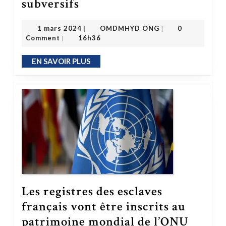
subversifs
Histoire de l’esclavage – Les Noirs qui rappellent la participation de Noirs à l’esclavage n’ont rien de subversifs
OMDMHYD ONG
1 mars 2024
1 mars 2024
OMDMHYD ONG
0
|
|
Comment
16h36
|
EN SAVOIR PLUS
EN SAVOIR PLUS
Les registres des esclaves
français vont être inscrits au
Les registres des esclaves français vont être inscrits au patrimoine mondial de l’ONU
patrimoine mondial de l’ONU