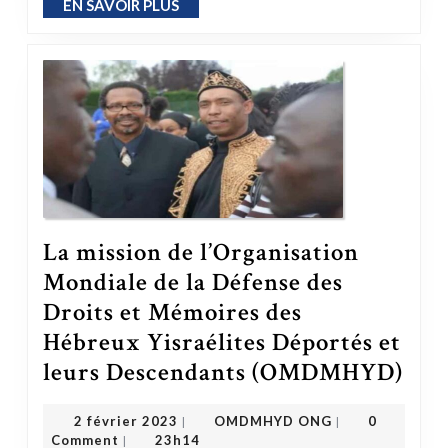
EN SAVOIR PLUS
EN SAVOIR PLUS
La mission de l’Organisation
Mondiale de la Défense des
Droits et Mémoires des
Hébreux Yisraélites Déportés et
leurs Descendants (OMDMHYD)
La mission de l’Organisation Mondiale de l
OMDMHYD ONG
2 février 2023
2 février 2023
OMDMHYD ONG
0
|
|
Comment
23h14
|