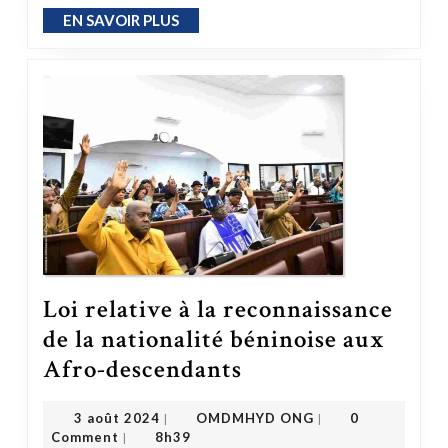
EN SAVOIR PLUS
EN SAVOIR PLUS
Loi relative à la reconnaissance
de la nationalité béninoise aux
Loi relative à la reconnaissance de la nationalité béninoise aux Afro-descendants
Afro-descendants
OMDMHYD ONG
3 août 2024
3 août 2024
OMDMHYD ONG
0
|
|
Comment
8h39
|