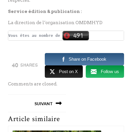
respectés.
Service édition & publication :
La direction de l’organisation OMDMHYD
Vous êtes au nombre de
Share on Facebook
40
SHARES
Post on X
Follow us
Comments are closed.
Navigation
SUIVANT
de
l’article
Next post:
Article similaire