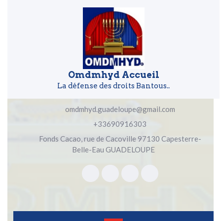
Skip to content
Skip to content
Omdmhyd Accueil
La défense des droits Bantous..
omdmhyd.guadeloupe@gmail.com
+33690916303
Fonds Cacao, rue de Cacoville 97130 Capesterre-
Belle-Eau GUADELOUPE