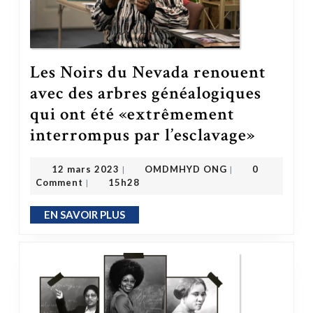
Les Noirs du Nevada renouent
avec des arbres généalogiques
qui ont été «extrêmement
interrompus par l’esclavage»
Les Noirs du Nevada renouent avec des arbres généalogiques qui ont été 
OMDMHYD ONG
12 mars 2023
12 mars 2023
OMDMHYD ONG
0
|
|
Comment
15h28
|
EN SAVOIR PLUS
EN SAVOIR PLUS