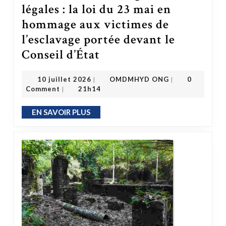
légales : la loi du 23 mai en
hommage aux victimes de
l’esclavage portée devant le
Conseil d’État
L’État face à ses obligations légales : la loi du 23 mai en hommage aux victimes de l’esclavage portée devant le Conseil d’État
OMDMHYD ONG
10 juillet 2026
10 juillet 2026
OMDMHYD ONG
0
|
|
Comment
21h14
|
EN SAVOIR PLUS
EN SAVOIR PLUS