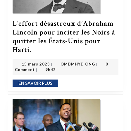
L’effort désastreux d’Abraham
Lincoln pour inciter les Noirs à
quitter les États-Unis pour
L’effort désastreux d’Abraham Lincoln pour inciter les Noirs à quitter les États-Unis pour Haïti.
Haïti.
OMDMHYD ONG
15 mars 2023
15 mars 2023
OMDMHYD ONG
0
|
|
Comment
9h42
|
EN SAVOIR PLUS
EN SAVOIR PLUS