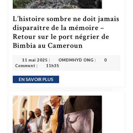
L’histoire sombre ne doit jamais
disparaître de la mémoire –
Retour sur le port négrier de
Bimbia au Cameroun
L’histoire sombre ne doit jamais disparaître de la mémoire – Retour sur le port négrier de Bimbia au Cameroun
OMDMHYD ONG
11 mai 2025
11 mai 2025
OMDMHYD ONG
0
|
|
Comment
11h35
|
EN SAVOIR PLUS
EN SAVOIR PLUS