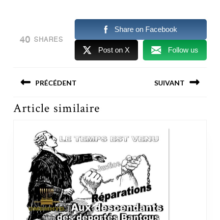
Share on Facebook
40
SHARES
Post on X
Follow us
Navigation
PRÉCÉDENT
SUIVANT
de
l’article
Previous post:
Next post:
Article similaire