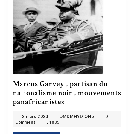
Marcus Garvey , partisan du
nationalisme noir , mouvements
Marcus Garvey , partisan du nationalisme noir , mouvements panafricanistes
panafricanistes
OMDMHYD ONG
2 mars 2023
2 mars 2023
OMDMHYD ONG
0
|
|
Comment
11h05
|