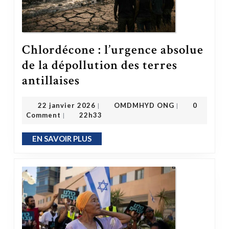
Chlordécone : l’urgence absolue
de la dépollution des terres
Chlordécone : l’urgence absolue de la dépollution des terres antillaises
antillaises
OMDMHYD ONG
22 janvier 2026
22 janvier 2026
OMDMHYD ONG
0
|
|
Comment
22h33
|
EN SAVOIR PLUS
EN SAVOIR PLUS