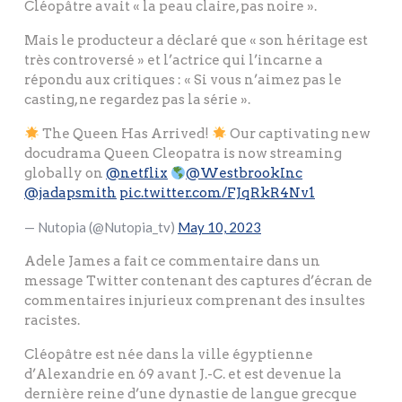
Cléopâtre avait « la peau claire, pas noire ».
Mais le producteur a déclaré que « son héritage est
très controversé » et l’actrice qui l’incarne a
répondu aux critiques : « Si vous n’aimez pas le
casting, ne regardez pas la série ».
The Queen Has Arrived!
Our captivating new
docudrama Queen Cleopatra is now streaming
globally on
@netflix
@WestbrookInc
@jadapsmith
pic.twitter.com/FJqRkR4Nv1
— Nutopia (@Nutopia_tv)
May 10, 2023
Adele James a fait ce commentaire dans un
message Twitter contenant des captures d’écran de
commentaires injurieux comprenant des insultes
racistes.
Cléopâtre est née dans la ville égyptienne
d’Alexandrie en 69 avant J.-C. et est devenue la
dernière reine d’une dynastie de langue grecque