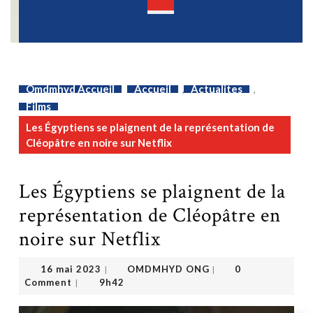
Open
Button
Omdmhyd Accueil
Accueil
,
Actualites
,
Films
Les Égyptiens se plaignent de la représentation de
Cléopâtre en noire sur Netflix
Les Égyptiens se plaignent de la
représentation de Cléopâtre en
noire sur Netflix
OMDMHYD ONG
16 mai 2023
16 mai 2023
OMDMHYD ONG
0
|
|
Comment
9h42
|