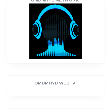
OMDMHYD NETWORK
OMDMHYD WEBTV