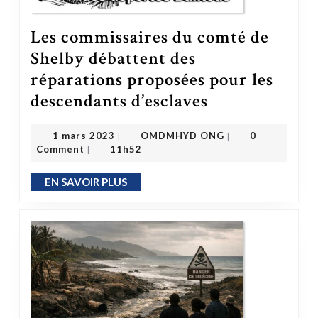
Les commissaires du comté de
Shelby débattent des
réparations proposées pour les
Les commissaires du comté de Shelby débattent des réparations proposées pour les descendants d’esclaves
descendants d’esclaves
OMDMHYD ONG
1 mars 2023
1 mars 2023
OMDMHYD ONG
0
|
|
Comment
11h52
|
EN SAVOIR PLUS
EN SAVOIR PLUS