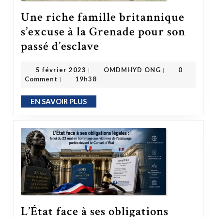
Une riche famille britannique
s’excuse à la Grenade pour son
Une riche famille britannique s’excuse à la Grenade pour son passé d’esclave
passé d’esclave
OMDMHYD ONG
5 février 2023
5 février 2023
OMDMHYD ONG
0
|
|
Comment
19h38
|
EN SAVOIR PLUS
EN SAVOIR PLUS
L’État face à ses obligations