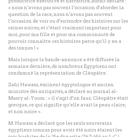
productrice exécutive et narratrice, aurait déclaré :
« nous n’avons pas souvent l’occasion d’aborder la
question de la race, nous n’avons pas souvent
l’occasion de voir ou d’entendre des histoires sur les
reines noires, et c’était vraiment important pour
moi, pour ma fille et pour ma communauté de
pouvoir connaître ces histoires parce qu’il y en a
des tonnes ! »
Mais lorsque la bande-annonce a été diffusée la
semaine dernière, de nombreux Égyptiens ont
condamné la représentation de Cléopâtre.
Zahi Hawass, éminent égyptologue et ancien
ministre des antiquités, a déclaré au journal al-
Masry al-Youm : « il s’agit d’un faux. Cléopâtre était
grecque, ce qui signifie qu’elle avait la peau claire,
et non noire ».
M. Hawass a déclaré que les seuls souverains
égyptiens connus pour avoir été noirs étaient les
rois kushites de la 25e dynastie (747-656 av. J.-C.).