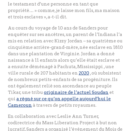
le testament d’une personne en tant que
propriété… » comme, je laisse mon fils, ma maison
et trois esclaves », a-t-il dit.
Au cours du voyage de 10 ans de Sanders pour
enquêter sur ses ancêtres, un parent de l’Indiana l’a
mis en relation avec Kizzy Jordan – sa quatrième ou
cinquième arrière-grand-mère, née esclave en 1810
dans une plantation de Virginie. Jordan a donné
naissance à 11 enfants alors qu’elle était esclave et
a ensuite déménagé à Pachuta, Mississippi , une
ville rurale de 207 habitants en
2020
, où subsistent
de nombreux petits-enfants de sa progéniture. Ils
ont également relié son ascendance au peuple
Tikar, une tribu
originaire de l’actuel Soudan
et
qui
a régné sur ce qu’on appelle aujourd’hui le
Cameroun
à travers de petits royaumes.
En collaboration avec Leslie Ann Turner,
codirectrice du Mass Liberation Project à but non
lucratif, Sanders a organisé l’événement du Mois de