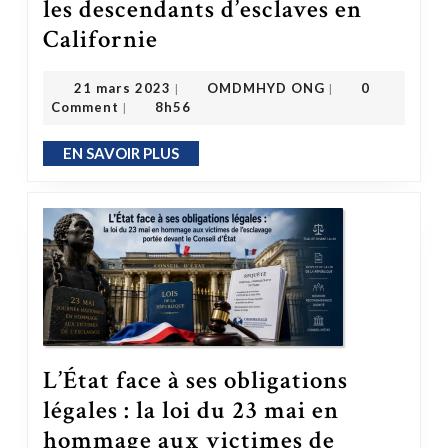
les descendants d’esclaves en
Le groupe de travail sur les réparations de l’esclavage pour les descendants d’esclaves en Californie
Californie
OMDMHYD ONG
21 mars 2023
21 mars 2023
OMDMHYD ONG
0
|
|
Comment
8h56
|
EN SAVOIR PLUS
EN SAVOIR PLUS
L’État face à ses obligations
légales : la loi du 23 mai en
hommage aux victimes de