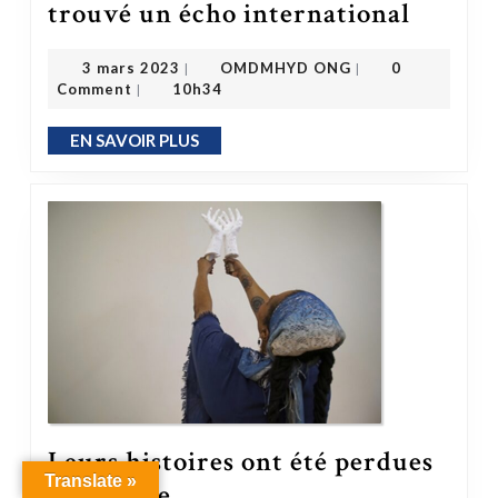
Comment les efforts de réparation à la Bar
trouvé un écho international
OMDMHYD ONG
3 mars 2023
3 mars 2023
OMDMHYD ONG
0
|
|
Comment
10h34
|
EN SAVOIR PLUS
EN SAVOIR PLUS
Leurs histoires ont été perdues
Translate »
à cause de