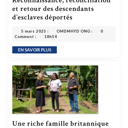
Reconnaissance, réconciliation
et retour des descendants
d’esclaves déportés
Congo : le projet de loi sur la Reconnaissance, réconciliation et retour des descendants d’esclaves déportés
OMDMHYD ONG
5 mars 2025
5 mars 2025
OMDMHYD ONG
0
|
|
Comment
18h54
|
EN SAVOIR PLUS
EN SAVOIR PLUS
Une riche famille britannique