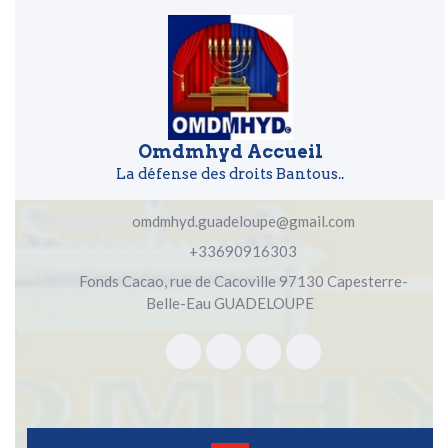
Skip to content
Skip to content
Omdmhyd Accueil
La défense des droits Bantous..
omdmhyd.guadeloupe@gmail.com
+33690916303
Fonds Cacao, rue de Cacoville 97130 Capesterre-
Belle-Eau GUADELOUPE