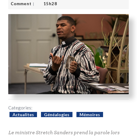
Comment
15h28
|
Categories:
Actualites
Généalogies
Mémoires
Le ministre Stretch Sanders prend la parole lors