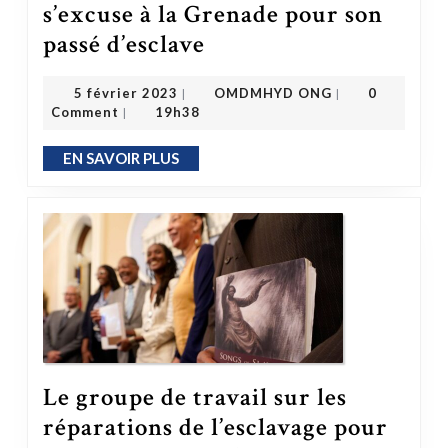
s’excuse à la Grenade pour son
Une riche famille britannique s’excuse à la Grenade pour son passé d’esclave
passé d’esclave
OMDMHYD ONG
5 février 2023
5 février 2023
OMDMHYD ONG
0
|
|
Comment
19h38
|
EN SAVOIR PLUS
EN SAVOIR PLUS
Le groupe de travail sur les
réparations de l’esclavage pour