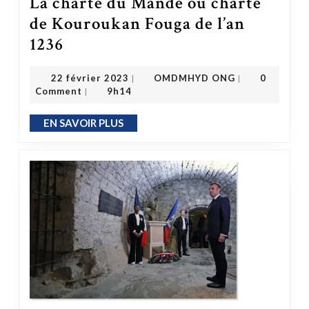
La charte du Mandé ou charte
de Kouroukan Fouga de l’an
La charte du Mandé ou charte de Kouroukan Fouga de l’an 1236
1236
OMDMHYD ONG
22 février 2023
22 février 2023
OMDMHYD ONG
0
|
|
Comment
9h14
|
EN SAVOIR PLUS
EN SAVOIR PLUS