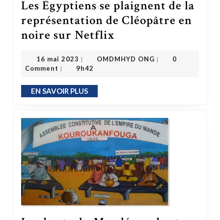
Les Égyptiens se plaignent de la
représentation de Cléopâtre en
Les Égyptiens se plaignent de la représentation de Cléopâtre en noire sur Netflix
noire sur Netflix
OMDMHYD ONG
16 mai 2023
16 mai 2023
OMDMHYD ONG
0
|
|
Comment
9h42
|
EN SAVOIR PLUS
EN SAVOIR PLUS