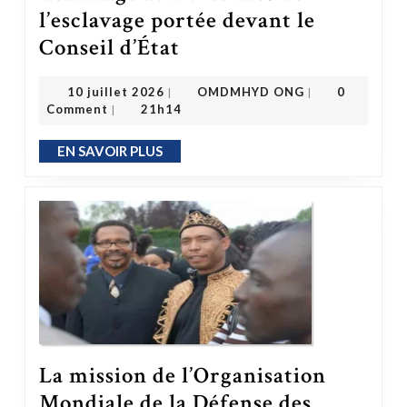
l’esclavage portée devant le
Conseil d’État
L’État face à ses obligations légales : la loi du 23 mai en hommage aux victimes de l’esclavage portée devant le Conseil d’État
OMDMHYD ONG
10 juillet 2026
10 juillet 2026
OMDMHYD ONG
0
|
|
Comment
21h14
|
EN SAVOIR PLUS
EN SAVOIR PLUS
La mission de l’Organisation
Mondiale de la Défense des