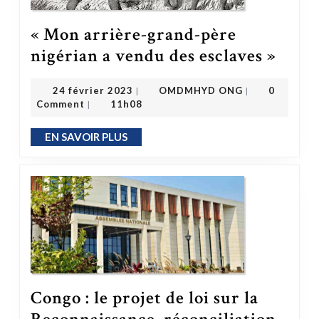
« Mon arrière-grand-père
« Mon arrière-grand-père nigéri
nigérian a vendu des esclaves »
OMDMHYD ONG
24 février 2023
24 février 2023
OMDMHYD ONG
0
|
|
Comment
11h08
|
EN SAVOIR PLUS
EN SAVOIR PLUS
Congo : le projet de loi sur la