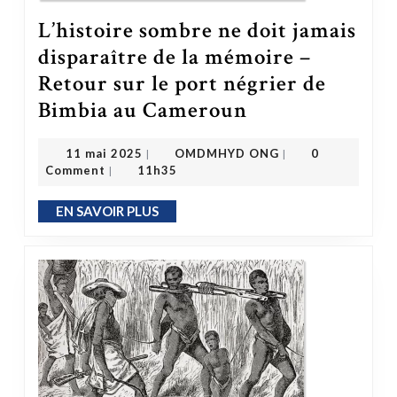
L’histoire sombre ne doit jamais
disparaître de la mémoire –
Retour sur le port négrier de
Bimbia au Cameroun
L’histoire sombre ne doit jamais disparaître de la mémoire – Retour sur le port négrier de Bimbia au Cameroun
OMDMHYD ONG
11 mai 2025
11 mai 2025
OMDMHYD ONG
0
|
|
Comment
11h35
|
EN SAVOIR PLUS
EN SAVOIR PLUS