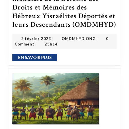
Droits et Mémoires des
Hébreux Yisraélites Déportés et
leurs Descendants (OMDMHYD)
La mission de l’Organisation Mondiale de l
OMDMHYD ONG
2 février 2023
2 février 2023
OMDMHYD ONG
0
|
|
Comment
23h14
|
EN SAVOIR PLUS
EN SAVOIR PLUS