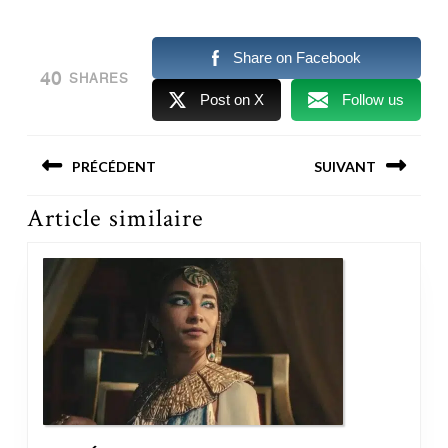
Share on Facebook
40
SHARES
Post on X
Follow us
Navigation
PRÉCÉDENT
SUIVANT
de
l’article
Previous post:
Next post:
Article similaire