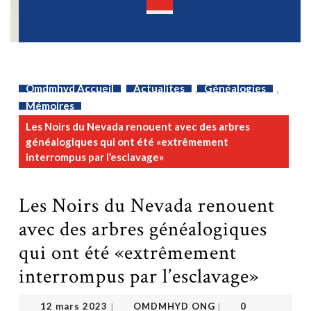
Open
Button
Omdmhyd Accueil
Actualites
,
Généalogies
,
Mémoires
Les Noirs du Nevada renouent avec des arbres
généalogiques qui ont été «extrêmement
interrompus par l’esclavage»
Les Noirs du Nevada renouent
avec des arbres généalogiques
qui ont été «extrêmement
interrompus par l’esclavage»
OMDMHYD ONG
12 mars 2023
12 mars 2023
OMDMHYD ONG
0
|
|