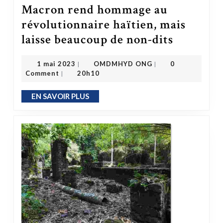
Macron rend hommage au
révolutionnaire haïtien, mais
Macron rend hommage au révolutionnaire haïtien, mais laisse beaucoup de non-dits
laisse beaucoup de non-dits
OMDMHYD ONG
1 mai 2023
1 mai 2023
OMDMHYD ONG
0
|
|
Comment
20h10
|
EN SAVOIR PLUS
EN SAVOIR PLUS