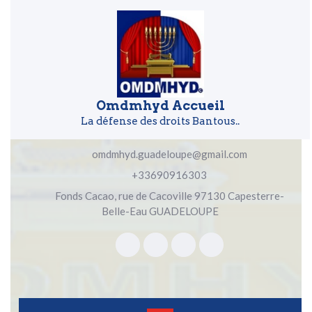
Skip to content
Skip to content
Omdmhyd Accueil
La défense des droits Bantous..
omdmhyd.guadeloupe@gmail.com
+33690916303
Fonds Cacao, rue de Cacoville 97130 Capesterre-
Belle-Eau GUADELOUPE