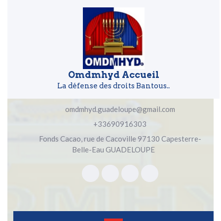
Skip to content
Skip to content
Omdmhyd Accueil
La défense des droits Bantous..
omdmhyd.guadeloupe@gmail.com
+33690916303
Fonds Cacao, rue de Cacoville 97130 Capesterre-
Belle-Eau GUADELOUPE