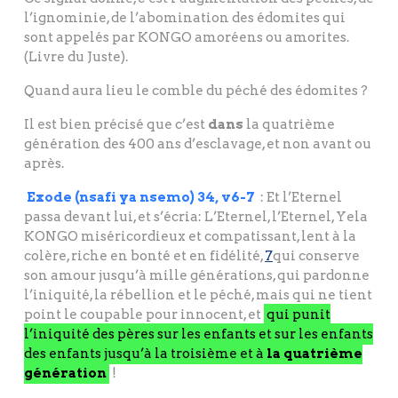
l’ignominie, de l’abomination des édomites qui
sont appelés par KONGO amoréens ou amorites.
(Livre du Juste).
Quand aura lieu le comble du péché des édomites ?
Il est bien précisé que c’est
dans
la quatrième
génération des 400 ans d’esclavage, et non avant ou
après.
Exode (nsafi ya nsemo) 34, v6-7
: Et l’Eternel
passa devant lui, et s’écria: L’Eternel, l’Eternel, Yela
KONGO miséricordieux et compatissant, lent à la
colère, riche en bonté et en fidélité,
7
qui conserve
son amour jusqu’à mille générations, qui pardonne
l’iniquité, la rébellion et le péché, mais qui ne tient
point le coupable pour innocent, et
qui punit
l’iniquité des pères sur les enfants et sur les enfants
des enfants jusqu’à la troisième et à
la quatrième
génération
!