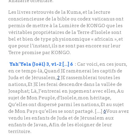
khazarie orientale.
Les livres retrouvés de la Kuma, et la lecture
consciencieuse de la bible ou codex vaticanus ont
permis de mettre à la Lumière de KONGO que les
véritables propriétaires de la Terre d’Isolele sont
bel et bien de type physionomique « africain », et
que pour l’instant, ils ne sont pas encore sur leur
Terre promise par KONGO.
Yah’Yela (Joël) 3, v1-2 […] 6
: Car voici, en ces jours,
en ce temps-là, Quand JE ramènerai les captifs de
Juda et de Jérusalem,
2
JE rassemblerai toutes les
nations, Et JE les ferai descendre dans la vallée de
Josaphat; Là, J’entrerai en jugement avec elles, Au
sujet de Mon Peuple, d’Isolele, mon héritage,
Qu’elles ont dispersé parmi les nations, Et au sujet
de Mon Pays qu’elles se sont partagé. […]
6
Vous avez
vendu les enfants de Juda et de Jérusalem aux
enfants de Javan, Afin de les éloigner de leur
territoire.