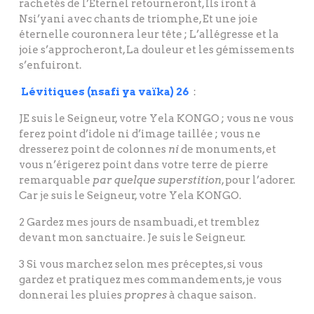
rachetés de l’Eternel retourneront, Ils iront à
Nsi’yani avec chants de triomphe, Et une joie
éternelle couronnera leur tête ; L’allégresse et la
joie s’approcheront, La douleur et les gémissements
s’enfuiront.
Lévitiques (nsafi ya vaïka) 26
:
JE suis le Seigneur, votre Yela KONGO ; vous ne vous
ferez point d’idole ni d’image taillée ; vous ne
dresserez point de colonnes
ni
de monuments, et
vous n’érigerez point dans votre terre de pierre
remarquable
par quelque superstition
, pour l’adorer.
Car je suis le Seigneur, votre Yela KONGO.
2 Gardez mes jours de nsambuadi, et tremblez
devant mon sanctuaire. Je suis le Seigneur.
3 Si vous marchez selon mes préceptes, si vous
gardez et pratiquez mes commandements, je vous
donnerai les pluies
propres
à chaque saison.