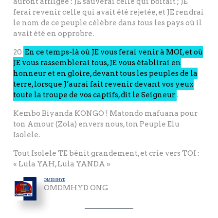
auront affligée : JE sauverai celle qui boitait ; JE
ferai revenir celle qui avait été rejetée, et JE rendrai
le nom de ce peuple célèbre dans tous les pays où il
avait été en opprobre.
20
En ce temps-là où JE vous ferai venir à MOI, et où
JE vous rassemblerai tous, JE vous établirai en
honneur et en gloire, devant tous les peuples de la
terre, lorsque J’aurai fait revenir devant vos yeux
toute la troupe de vos captifs, dit le Seigneur
.
Kembo Biyanda KONGO ! Matondo mafuana pour
ton Amour (Zola) envers nous, ton Peuple Elu
Isolele.
Tout Isolele TE bénit grandement, et crie vers TOI :
« Lula YAH, Lula YANDA »
OMDMHYD
OMDMHYD ONG