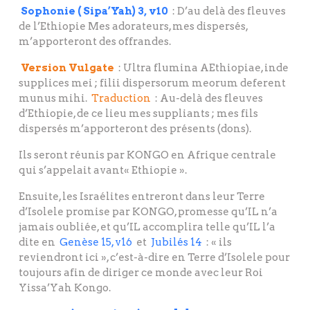
Sophonie ( Sipa’Yah) 3, v10
: D’au delà des fleuves
de l’Ethiopie Mes adorateurs, mes dispersés,
m’apporteront des offrandes.
Version Vulgate
: Ultra flumina AEthiopiae, inde
supplices mei ; filii dispersorum meorum deferent
munus mihi.
Traduction
: Au-delà des fleuves
d’Ethiopie, de ce lieu mes suppliants ; mes fils
dispersés m’apporteront des présents (dons).
Ils seront réunis par KONGO en Afrique centrale
qui s’appelait avant« Ethiopie ».
Ensuite, les Israélites entreront dans leur Terre
d’Isolele promise par KONGO, promesse qu’IL n’a
jamais oubliée, et qu’IL accomplira telle qu’IL l’a
dite en
Genèse 15, v16
et
Jubilés 14
: « ils
reviendront ici », c’est-à-dire en Terre d’Isolele pour
toujours afin de diriger ce monde avec leur Roi
Yissa’Yah Kongo.