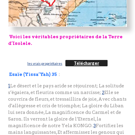
Voici les véritables propriétaires de la Terre
d’Isolele.
Télécharger
les vrais propriétaires
Esaïe (Yissa’Yah) 35
:
1
Le désert et le pays aride se réjouiront; La solitude
s’égaiera, et fleurira comme un narcisse;
2
Elle se
couvrira de fleurs, et tressaillira de joie, Avec chants
d’allégresse et cris de triomphe; La gloire du Liban
lui sera donnée, La magnificence du Carmel et de
Saron. Ils verront la gloire de l’Eternel, la
magnificence de notre Yela KONGO.
3
Fortifiez les
mains languissantes, Et affermissez les genoux qui