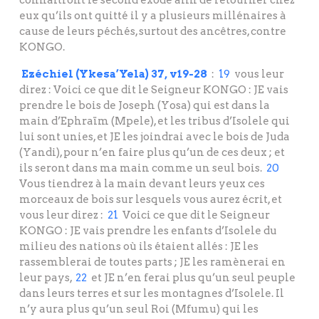
connaîtront le second exode afin de retourner chez
eux qu’ils ont quitté il y a plusieurs millénaires à
cause de leurs péchés, surtout des ancêtres, contre
KONGO.
Ezéchiel (Ykesa’Yela) 37, v19-28
:
19
vous leur
direz : Voici ce que dit le Seigneur KONGO : JE vais
prendre le bois de Joseph (Yosa) qui est dans la
main d’Ephraïm (Mpele), et les tribus d’Isolele qui
lui sont unies, et JE les joindrai avec le bois de Juda
(Yandi), pour n’en faire plus qu’un de ces deux ; et
ils seront dans ma main comme un seul bois.
20
Vous tiendrez à la main devant leurs yeux ces
morceaux de bois sur lesquels vous aurez écrit, et
vous leur direz :
21
Voici ce que dit le Seigneur
KONGO : JE vais prendre les enfants d’Isolele du
milieu des nations où ils étaient allés : JE les
rassemblerai de toutes parts ; JE les ramènerai en
leur pays,
22
et JE n’en ferai plus qu’un seul peuple
dans leurs terres et sur les montagnes d’Isolele. Il
n’y aura plus qu’un seul Roi (Mfumu) qui les