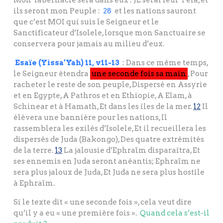
Mon Tabernacle sera dans eux : JE serai leur Yela, et
ils seront mon Peuple :
28
et les nations sauront
que c’est MOI qui suis le Seigneur et le
Sanctificateur d’Isolele, lorsque mon Sanctuaire se
conservera pour jamais au milieu d’eux.
Esaïe (Yissa’Yah) 11, v11-13
: Dans ce même temps,
le Seigneur étendra
une seconde fois sa main
, Pour
racheter le reste de son peuple, Dispersé en Assyrie
et en Egypte, A Pathros et en Ethiopie, A Elam, à
Schinear et à Hamath, Et dans les îles de la mer.
12
Il
élèvera une bannière pour les nations, Il
rassemblera les exilés d’Isolele, Et il recueillera les
dispersés de Juda (Bakongo), Des quatre extrémités
de la terre.
13
La jalousie d’Ephraïm disparaîtra, Et
ses ennemis en Juda seront anéantis; Ephraïm ne
sera plus jaloux de Juda, Et Juda ne sera plus hostile
à Ephraïm.
Si le texte dit « une seconde fois », cela veut dire
qu’il y a eu « une première fois ».
Quand cela s’est-il