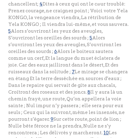
chancellent;
4
Dites à ceux qui ont le cœur troublé:
Prenez courage, ne craignez point ; Voici votre Yela
KONGO, la vengeance viendra, La rétribution de
Yela KONGO ; Il viendra lui-même, et vous sauvera.
5
Alors s’ouvriront les yeux des aveugles,
S’ouvriront les oreilles des sourds ;
5
Alors
s’ouvriront les yeux des aveugles, S’ouvriront les
oreilles des sourds ;
6
Alors le boiteux sautera
comme un cerf, Et la langue du muet éclatera de
joie. Car des eaux jailliront dans le désert, Et des
ruisseaux dans la solitude ;
7
Le mirage se changera
en étang Et la terre desséchée en sources d’eaux ;
Dans le repaire qui servait de gîte aux chacals,
Croîtront des roseaux et des joncs.
8
Il y aura là un
chemin frayé, une route, Qu’on appellera la voie
sainte ; Nul impur n’y passera ; elle sera pour eux
seuls ; Ceux qui la suivront, même les insensés, ne
pourront s’égarer.
9
Sur cette route, point de lion ;
Nulle bête féroce ne la prendra, Nulle ne s’y
rencontrera ; Les délivrés y marcheront.
10
Les