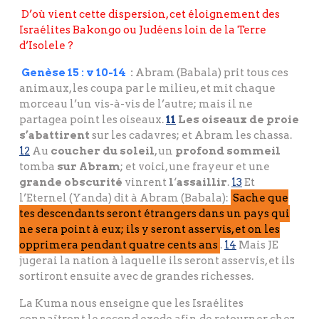
D’où vient cette dispersion, cet éloignement des
Israélites Bakongo ou Judéens loin de la Terre
d’Isolele ?
Genèse 15 : v 10-14
:
Abram (Babala) prit tous ces
animaux, les coupa par le milieu, et mit chaque
morceau l’un vis-à-vis de l’autre; mais il ne
partagea point les oiseaux.
11
Les oiseaux de proie
s’abattirent
sur les cadavres; et Abram les chassa.
12
Au
coucher du soleil
, un
profond sommeil
tomba
sur Abram
; et voici, une frayeur et une
grande obscurité
vinrent
l
‘
assaillir
.
13
Et
l’Eternel (Yanda) dit à Abram (Babala):
Sache que
tes descendants seront étrangers dans un pays qui
ne sera point à eux; ils y seront asservis, et on les
opprimera pendant quatre cents ans
.
14
Mais JE
jugerai la nation à laquelle ils seront asservis, et ils
sortiront ensuite avec de grandes richesses.
La Kuma nous enseigne que les Israélites