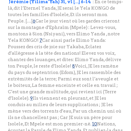
Jérémie (Yilima’Yah) 31, v1 […] 6-14
: En ce temps-
là, dit l’Eternel Yanda, JE serai le Yela KONGO de
toutes les familles d’Isolele, Et ils seront mon
Peuple. […]
6
Car le jour vient où les gardes crieront
sur la montagne d’Ephraïm (Mpele) : Levez-vous,
montons à Sion (Nsiyani), vers Elimo Yanda , notre
Yela KONGO!
7
Car ainsi parle Elimo Yanda:
Poussez des cris de joie sur Yakaba, Eclatez
d’allégresse à la tête des nations! Elevez vos voix,
chantez des louanges, et dites: Elimo Yanda, délivre
ton Peuple, le reste d’Isolele!
8
Voici, JE les ramène
du pays du septentrion (Edom), JE les rassemble des
extrémités de la terre; Parmi eux sont l’aveugle et
le boiteux, La femme enceinte et celle en travail ;
C’est une grande multitude, qui revient ici (Terre
d’Isolele).
9
Ils viennent en pleurant, et JE les
conduis au milieu de leurs supplications ; JE les
mène vers des torrents d’eau, Par un chemin uni où
ils ne chancellent pas ; Car JE suis un père pour
Isolele, Et Mpele est mon premier-né.
10
Nations,
écoutez la Parole de Elimo Yanda, Et publiez-la dans