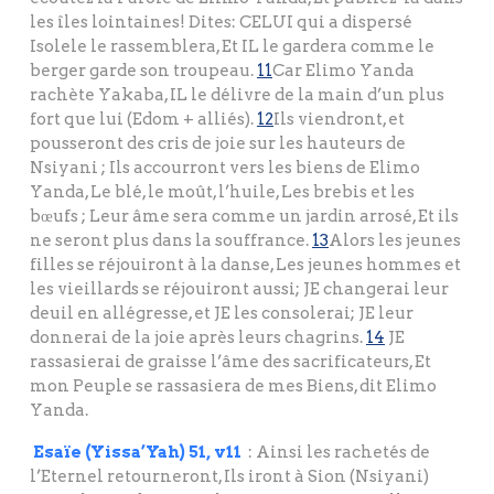
les îles lointaines! Dites: CELUI qui a dispersé
Isolele le rassemblera, Et IL le gardera comme le
berger garde son troupeau.
11
Car Elimo Yanda
rachète Yakaba, IL le délivre de la main d’un plus
fort que lui (Edom + alliés).
12
Ils viendront, et
pousseront des cris de joie sur les hauteurs de
Nsiyani ; Ils accourront vers les biens de Elimo
Yanda, Le blé, le moût, l’huile, Les brebis et les
bœufs ; Leur âme sera comme un jardin arrosé, Et ils
ne seront plus dans la souffrance.
13
Alors les jeunes
filles se réjouiront à la danse, Les jeunes hommes et
les vieillards se réjouiront aussi; JE changerai leur
deuil en allégresse, et JE les consolerai; JE leur
donnerai de la joie après leurs chagrins.
14
JE
rassasierai de graisse l’âme des sacrificateurs, Et
mon Peuple se rassasiera de mes Biens, dit Elimo
Yanda.
Esaïe (Yissa’Yah) 51, v11
: Ainsi les rachetés de
l’Eternel retourneront, Ils iront à Sion (Nsiyani)