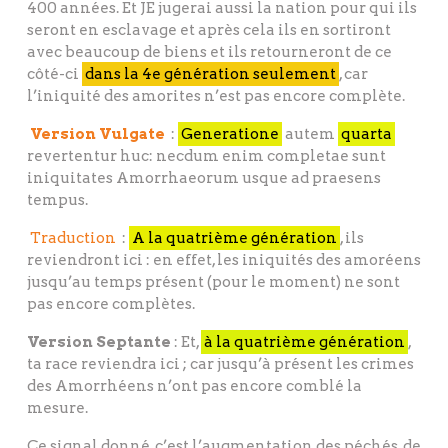
400 années. Et JE jugerai aussi la nation pour qui ils
seront en esclavage et après cela ils en sortiront
avec beaucoup de biens et ils retourneront de ce
côté-ci
dans la 4e génération seulement
, car
l’iniquité des amorites n’est pas encore complète.
Version Vulgate
:
Generatione
autem
quarta
revertentur huc: necdum enim completae sunt
iniquitates Amorrhaeorum usque ad praesens
tempus.
Traduction
:
A la quatrième génération
, ils
reviendront ici : en effet, les iniquités des amoréens
jusqu’au temps présent (pour le moment) ne sont
pas encore complètes.
Version Septante
: Et,
à la quatrième génération
,
ta race reviendra ici ; car jusqu’à présent les crimes
des Amorrhéens n’ont pas encore comblé la
mesure.
Ce signal donné, c’est l’augmentation des péchés, de