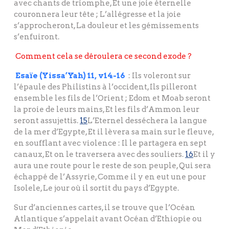
avec chants de triomphe, Et une joie éternelle
couronnera leur tête ; L’allégresse et la joie
s’approcheront, La douleur et les gémissements
s’enfuiront.
Comment cela se déroulera ce second exode ?
Esaïe (Yissa’Yah) 11, v14-16
: Ils voleront sur
l’épaule des Philistins à l’occident, Ils pilleront
ensemble les fils de l’Orient ; Edom et Moab seront
la proie de leurs mains, Et les fils d’Ammon leur
seront assujettis.
15
L’Eternel desséchera la langue
de la mer d’Egypte, Et il lèvera sa main sur le fleuve,
en soufflant avec violence : Il le partagera en sept
canaux, Et on le traversera avec des souliers.
16
Et il y
aura une route pour le reste de son peuple, Qui sera
échappé de l’Assyrie, Comme il y en eut une pour
Isolele, Le jour où il sortit du pays d’Egypte.
Sur d’anciennes cartes, il se trouve que l’Océan
Atlantique s’appelait avant Océan d’Ethiopie ou