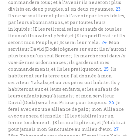
commandera tous ; et à l’avenir ils ne seront plus
divisés en deux peuples, ni en deux royaumes.
23
Ils ne se souilleront plus à l’avenir par leurs idoles,
par leurs abominations, et par toutes leurs
iniquités : JE les retirerai sains
et
saufs de tous les
lieux où ils avaient péché, et JE les purifierai ; et ils
seront mon Peuple, et JE serai leur Yela.
24
Mon
serviteur David (Doda) régnera sur eux ; ils n’auront
plus tous qu’un seul Berger ; ils marcheront dans
la
voie de
mes ordonnances ; ils garderont mes
commandements, et ils les pratiqueront.
25
Ils
habiteront sur la terre que J’ai donnée à mon
serviteur Yakaba, et où vos pères ont habité. Ils y
habiteront eux et leurs enfants, et les enfants de
leurs enfants jusqu’à jamais ; et mon serviteur
David (Doda) sera leur Prince pour toujours.
26
Je
ferai avec eux une alliance de paix ; mon Alliance
avec eux sera éternelle : JE les établirai sur un
ferme fondement : JE les multiplierai, et J’établirai
pour jamais mon Sanctuaire au milieu d’eux.
27