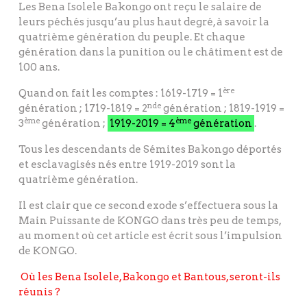
Les Bena Isolele Bakongo ont reçu le salaire de
leurs péchés jusqu’au plus haut degré, à savoir la
quatrième génération du peuple. Et chaque
génération dans la punition ou le châtiment est de
100 ans.
ère
Quand on fait les comptes : 1619-1719 = 1
nde
génération ; 1719-1819 = 2
génération ; 1819-1919 =
ème
ème
3
génération ;
1919-2019 = 4
génération
.
Tous les descendants de Sémites Bakongo déportés
et esclavagisés nés entre 1919-2019 sont la
quatrième génération.
Il est clair que ce second exode s’effectuera sous la
Main Puissante de KONGO dans très peu de temps,
au moment où cet article est écrit sous l’impulsion
de KONGO.
Où les Bena Isolele, Bakongo et Bantous, seront-ils
réunis ?