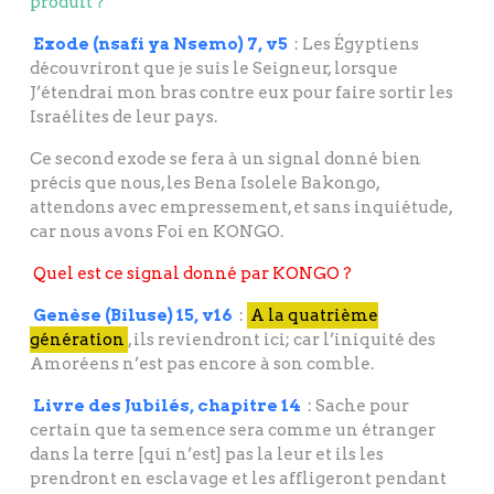
produit ?
Exode (nsafi ya Nsemo) 7, v5
: Les Égyptiens
découvriront que je suis le Seigneur, lorsque
J’étendrai mon bras contre eux pour faire sortir les
Israélites de leur pays.
Ce second exode se fera à un signal donné bien
précis que nous, les Bena Isolele Bakongo,
attendons avec empressement, et sans inquiétude,
car nous avons Foi en KONGO.
Quel est ce signal donné par KONGO ?
Genèse (Biluse) 15, v16
:
A la quatrième
génération
, ils reviendront ici; car l’iniquité des
Amoréens n’est pas encore à son comble.
Livre des Jubilés, chapitre 14
: Sache pour
certain que ta semence sera comme un étranger
dans la terre [qui n’est] pas la leur et ils les
prendront en esclavage et les affligeront pendant