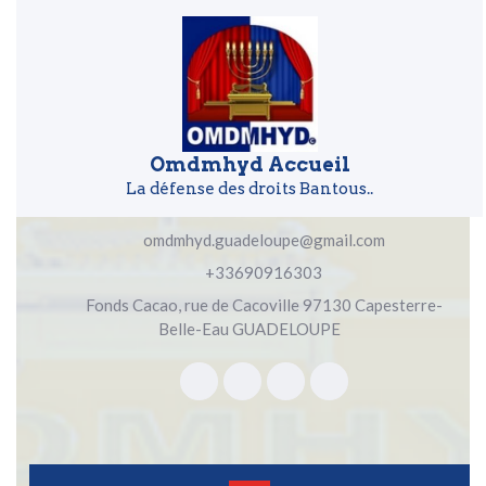
Skip to content
Skip to content
Omdmhyd Accueil
La défense des droits Bantous..
omdmhyd.guadeloupe@gmail.com
+33690916303
Fonds Cacao, rue de Cacoville 97130 Capesterre-
Belle-Eau GUADELOUPE