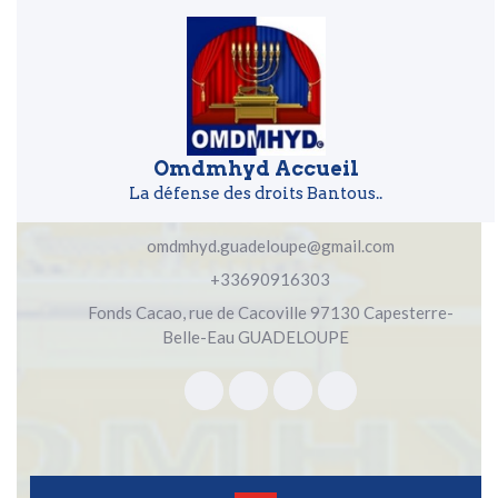
Skip to content
Skip to content
Omdmhyd Accueil
La défense des droits Bantous..
omdmhyd.guadeloupe@gmail.com
+33690916303
Fonds Cacao, rue de Cacoville 97130 Capesterre-
Belle-Eau GUADELOUPE