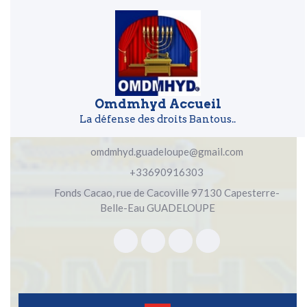
Skip to content
Skip to content
Omdmhyd Accueil
La défense des droits Bantous..
omdmhyd.guadeloupe@gmail.com
+33690916303
Fonds Cacao, rue de Cacoville 97130 Capesterre-
Belle-Eau GUADELOUPE