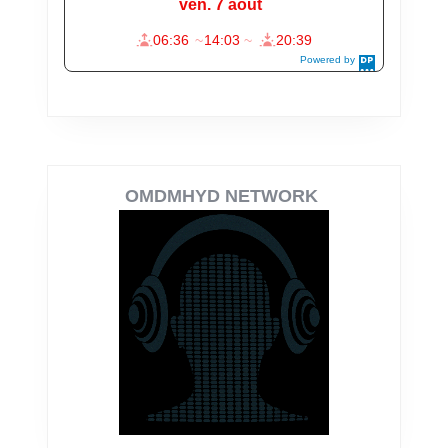
OMDMHYD NETWORK