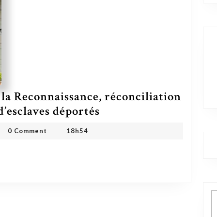
r la Reconnaissance, réconciliation
d’esclaves déportés
Congo : le projet de loi sur la Reconnaissance, réconciliation et retour des descendants d’esclaves déportés
 ONG
0 Comment
18h54