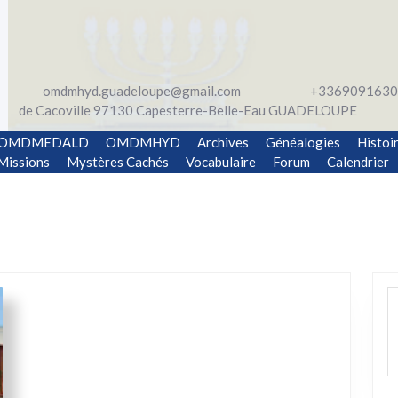
omdmhyd.guadeloupe@gmail.com
+3369091630
de Cacoville 97130 Capesterre-Belle-Eau GUADELOUPE
OMDMEDALD
OMDMHYD
Archives
Généalogies
Histoi
Missions
Mystères Cachés
Vocabulaire
Forum
Calendrier