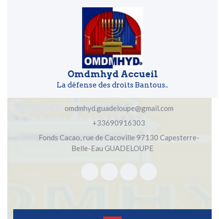
Skip to content
Skip to content
Omdmhyd Accueil
La défense des droits Bantous..
omdmhyd.guadeloupe@gmail.com
+33690916303
Fonds Cacao, rue de Cacoville 97130 Capesterre-
Belle-Eau GUADELOUPE