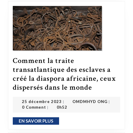
Comment la traite
transatlantique des esclaves a
créé la diaspora africaine, ceux
dispersés dans le monde
Comment la traite transatlantique des esclaves a créé la diaspora africaine, ceux dispersés dans le monde
OMDMHYD ONG
25 décembre 2023
25 décembre 2023
OMDMHYD ONG
|
|
0 Comment
0h52
|
EN SAVOIR PLUS
EN SAVOIR PLUS