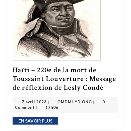
Haïti – 220e de la mort de
Toussaint Louverture : Message
de réflexion de Lesly Condé
Haïti – 220e de la mort de Toussaint Louverture : Message de réflexion de Lesly Condé
OMDMHYD ONG
7 avril 2023
7 avril 2023
OMDMHYD ONG
0
|
|
Comment
17h06
|
EN SAVOIR PLUS
EN SAVOIR PLUS