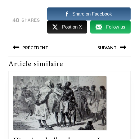
Share on Facebook
40
SHARES
Post on X
Follow us
Navigation
PRÉCÉDENT
SUIVANT
de
l’article
Previous post:
Next post:
Article similaire