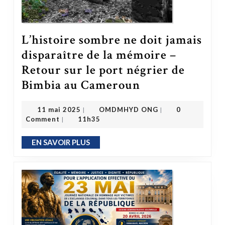
L’histoire sombre ne doit jamais
disparaître de la mémoire –
Retour sur le port négrier de
Bimbia au Cameroun
L’histoire sombre ne doit jamais disparaître de la mémoire – Retour sur le port négrier de Bimbia au Cameroun
OMDMHYD ONG
11 mai 2025
11 mai 2025
OMDMHYD ONG
0
|
|
Comment
11h35
|
EN SAVOIR PLUS
EN SAVOIR PLUS