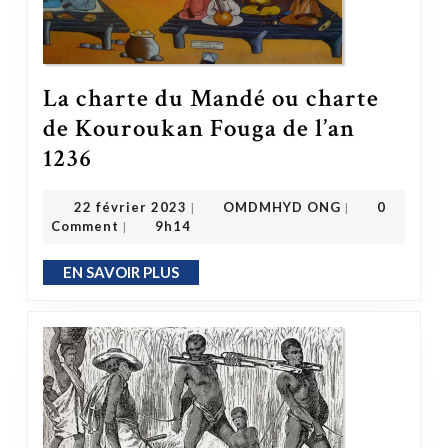
La charte du Mandé ou charte
de Kouroukan Fouga de l’an
La charte du Mandé ou charte de Kouroukan Fouga de l’an 1236
1236
OMDMHYD ONG
22 février 2023
22 février 2023
OMDMHYD ONG
0
|
|
Comment
9h14
|
EN SAVOIR PLUS
EN SAVOIR PLUS