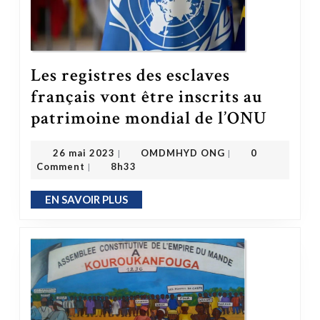
Les registres des esclaves
français vont être inscrits au
Les registres des esclaves français vont être inscrits au patrimoine mondial de l’ONU
patrimoine mondial de l’ONU
OMDMHYD ONG
26 mai 2023
26 mai 2023
OMDMHYD ONG
0
|
|
Comment
8h33
|
EN SAVOIR PLUS
EN SAVOIR PLUS