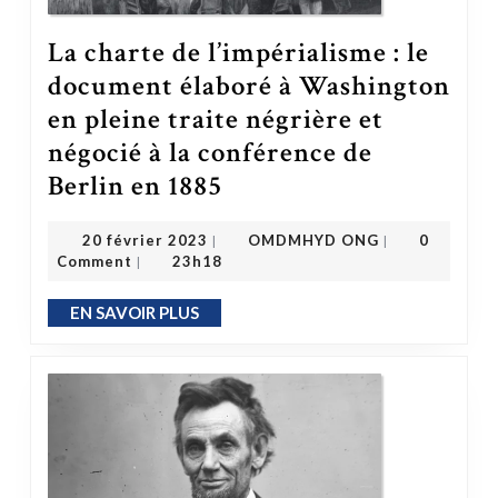
La charte de l’impérialisme : le
document élaboré à Washington
en pleine traite négrière et
négocié à la conférence de
Berlin en 1885
La charte de l’impérialisme : le document élaboré à Washington en pleine traite négrière et négocié à la conférence de Berlin en 1885
OMDMHYD ONG
20 février 2023
20 février 2023
OMDMHYD ONG
0
|
|
Comment
23h18
|
EN SAVOIR PLUS
EN SAVOIR PLUS