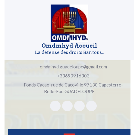
Skip to content
Skip to content
Omdmhyd Accueil
La défense des droits Bantous..
omdmhyd.guadeloupe@gmail.com
+33690916303
Fonds Cacao, rue de Cacoville 97130 Capesterre-
Belle-Eau GUADELOUPE