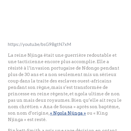
https://youtu.be/bsG9BgtN7xM
La reine Njinga était une guerrière redoutable et
une tacticienne encore plus accomplie. Elle a
résisté à l’invasion portugaise de Ndongo pendant
plus de 30 ans et a non seulement mis un sérieux
coup dans la traite des esclaves ouest-africains
pendant son règne, mais s’est transformée de
princesse en reine régente, et ngola ultime de non
pas un mais deux royaumes. Bien qu’elle ait reçu le
nom chrétien « Ana de Sousa » après son baptême,
son nom d’origine,
« Ngola Njinga »
ou « King
Njinga » est resté.
Pinkett-Smith a pris une sage décision en optant