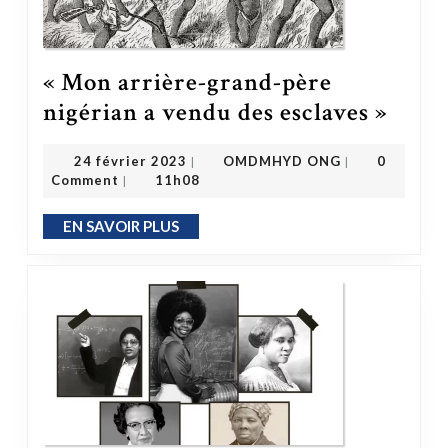
« Mon arrière-grand-père
« Mon arrière-grand-père nigéri
nigérian a vendu des esclaves »
OMDMHYD ONG
24 février 2023
24 février 2023
OMDMHYD ONG
0
|
|
Comment
11h08
|
EN SAVOIR PLUS
EN SAVOIR PLUS