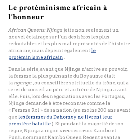
Le protéminisme africain à
l’honneur
African Queens: Njinga
jette non seulement un
nouvel éclairage sur l’un des héros les plus
redoutables et les plus mal représentés de l’histoire
africaine, mais dépeint également
le
protéminisme africain
.
Dans la série, avant que Njinga n’arrive au pouvoir,
la femme la plus puissante du Royaume était
la
nganga
, ou conseillère spirituelle du trône, qui a
servi de conseil au père et au frère de Njinga avant
elle. Puis, lors des négociations avec les Portugais,
Njinga demande à être reconnue comme la
« Femme Roi » de sa nation (au moins 200 ans avant
que
les femmes du Dahomey ne livrent leur
première bataille
). Et pendant la majorité de son
règne, Njinga a régné
avec
ses sœurs Kambo et
Funji, nommant Kambo Queen Regent avant sa