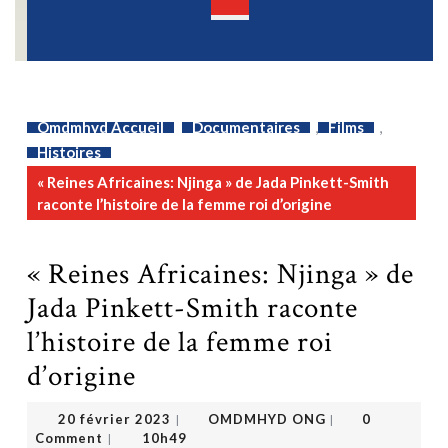
Open
Button
Omdmhyd Accueil
Documentaires
,
Films
,
Histoires
« Reines Africaines: Njinga » de Jada Pinkett-Smith
raconte l’histoire de la femme roi d’origine
« Reines Africaines: Njinga » de
Jada Pinkett-Smith raconte
l’histoire de la femme roi
d’origine
OMDMHYD ONG
20 février 2023
20 février 2023
OMDMHYD ONG
0
|
|
Comment
10h49
|