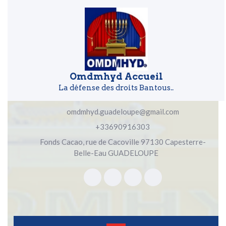
Skip to content
Skip to content
Omdmhyd Accueil
La défense des droits Bantous..
omdmhyd.guadeloupe@gmail.com
+33690916303
Fonds Cacao, rue de Cacoville 97130 Capesterre-
Belle-Eau GUADELOUPE