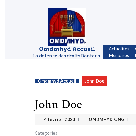
Skip to content
Skip to content
Omdmhyd Accueil
Actualites
Memoires
La défense des droits Bantous..
Omdmhyd Accueil
John Doe
John Doe
OMDMHYD ONG
4 février 2023
4 février 2023
OMDMHYD ONG
|
|
Categories: