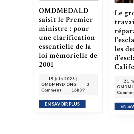
OMDMEDALD
Le gr
saisit le Premier
travai
ministre : pour
répar
une clarification
l’esc
essentielle de la
les d
loi mémorielle de
d’esc
2001
OMDMEDALD saisit le Premier ministre : pour une clarification essentielle de la loi mémorielle de 2001
Calif
19 juin 2025
19 juin 2025
|
21 m
OMDMHYD ONG
OMDMHYD ONG
0
|
OMDMH
Comment
16h39
|
Comme
EN SAVOIR PLUS
EN SAVOIR PLUS
EN SA