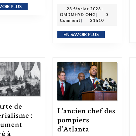
VOIR PLUS
EN SAVOIR PLUS
23 février 2023
23 février 2023
|
OMDMHYD ONG
OMDMHYD ONG
0
|
Comment
21h10
|
EN SAVOIR PLUS
EN SAVOIR PLUS
arte de
L’ancien chef des
érialisme :
pompiers
cument
d’Atlanta
ré à