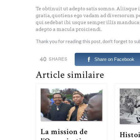
Te obtinuit ut adepto satis somno. Aliisque 
gratia, quotiens ego vadam ad diversorum pe
qui sedebat ibi usque semper illis manduc
adepto a macula proiciendi.
Thank you for reading this post, don't forget to su
40
Share on Facebook
SHARES
Article similaire
La mission de
Histo