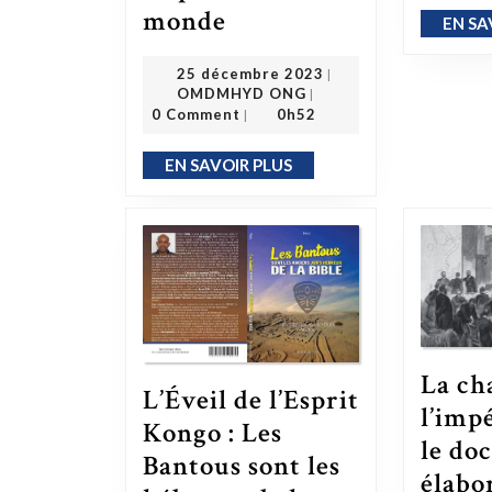
monde
Comment la traite transatlantique des esclaves a créé la diaspora africaine, ceux dispersés dans le monde
EN SA
25 décembre 2023
25 décembre 2023
|
OMDMHYD ONG
OMDMHYD ONG
|
0 Comment
0h52
|
EN SAVOIR PLUS
EN SAVOIR PLUS
La ch
L’Éveil de l’Esprit
l’imp
Kongo : Les
le do
Bantous sont les
élabo