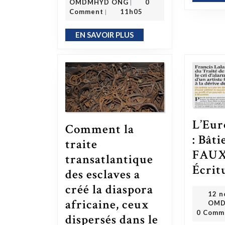
OMDMHYD ONG
0
|
Comment
11h05
|
EN SAVOIR PLUS
EN SAVOIR PLUS
L’Eu
Comment la
: Bâti
traite
FAUX
transatlantique
Écrit
des esclaves a
créé la diaspora
12 n
africaine, ceux
OMD
0 Comm
dispersés dans le