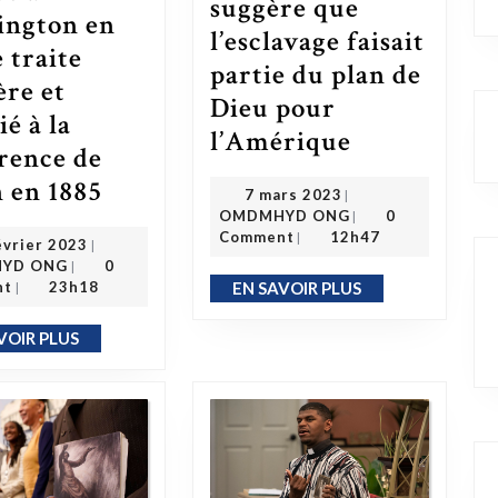
suggère que
ington en
l’esclavage faisait
 traite
partie du plan de
ère et
Dieu pour
é à la
l’Amérique
L’ancien chef des pompiers d’Atlanta suggère que l’esclavage faisait partie du plan de Dieu pour l’Amérique
rence de
n en 1885
7 mars 2023
La charte de l’impérialisme : le document élaboré à Washington en pleine traite négrière et négocié à la conférence de Berlin en 1885
7 mars 2023
|
OMDMHYD ONG
OMDMHYD ONG
0
|
20 février 2023
Comment
12h47
|
évrier 2023
|
OMDMHYD ONG
YD ONG
0
|
nt
23h18
EN SAVOIR PLUS
|
EN SAVOIR PLUS
VOIR PLUS
EN SAVOIR PLUS