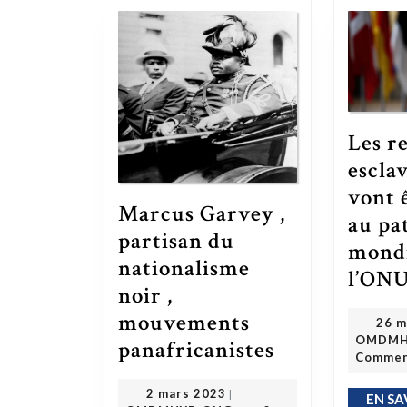
Les r
escla
vont 
Marcus Garvey ,
au pa
partisan du
mondi
nationalisme
l’ON
noir ,
mouvements
26 m
Marcus Garvey , partisan du nationalisme noir , mouvements pana
OMDMH
panafricanistes
Comme
2 mars 2023
2 mars 2023
|
EN SA
OMDMHYD ONG