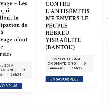
avage – Les
CONTRE
 qui
L’ANTISÉMITIS
llent la
ME ENVERS LE
cipation de
PEUPLE
 à
HÉBREU
avage n’ont
YISRAÉLITE
LA LUTTE CONTRE L’ANTISÉMITISME ENVERS LE PEUPLE HÉBREU YISRAÉLITE (BANTOU)
de
(BANTOU)
rsifs
Histoire de l’esclavage – Les Noirs qui rappellent la participation de Noirs à l’esclavage n’ont rien de subversifs
19 février 2023
19 février 2023
|
OMDMHYD ONG
OMDMHYD ONG
0
1 mars 2024
|
rs 2024
|
OMDMHYD ONG
Comment
16h15
|
YD ONG
0
|
nt
16h36
|
EN SAVOIR PLUS
EN SAVOIR PLUS
VOIR PLUS
EN SAVOIR PLUS