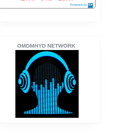
OMDMHYD NETWORK