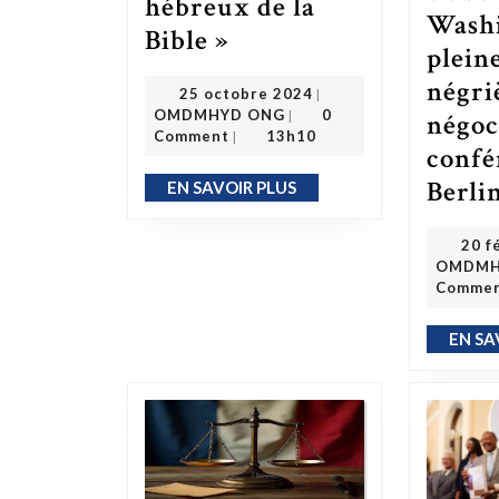
hébreux de la
Wash
L’Éveil de l’Esprit Kongo : Les Bantous sont les hébreux de la Bible »
Bible »
pleine
négri
25 octobre 2024
25 octobre 2024
|
OMDMHYD ONG
OMDMHYD ONG
0
négoci
|
Comment
13h10
|
confé
Berli
EN SAVOIR PLUS
EN SAVOIR PLUS
20 f
OMDMH
Comme
EN SA