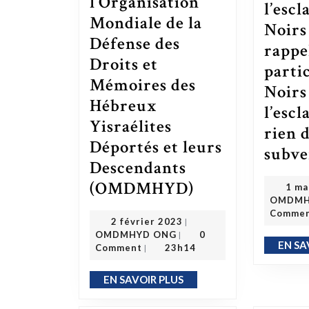
l’Organisation
l’escl
Mondiale de la
Noirs
Défense des
rappe
Droits et
parti
Mémoires des
Noirs
Hébreux
l’escl
Yisraélites
rien 
Déportés et leurs
subve
Descendants
(OMDMHYD)
La mission de l’Organisation Mondiale de la Défense des Droits et Mémoires des Hébreux Yisraélites Déportés et leurs Descendants (OMDMHYD)
1 ma
OMDMH
Comme
2 février 2023
2 février 2023
|
OMDMHYD ONG
OMDMHYD ONG
0
|
EN SA
Comment
23h14
|
EN SAVOIR PLUS
EN SAVOIR PLUS