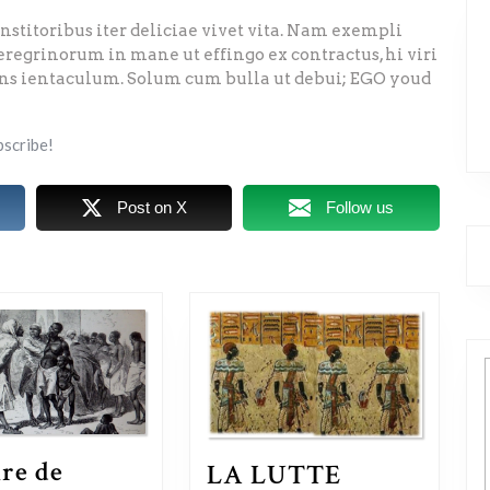
institoribus iter deliciae vivet vita. Nam exempli
regrinorum in mane ut effingo ex contractus, hi viri
ans ientaculum. Solum cum bulla ut debui; EGO youd
bscribe!
Post on X
Follow us
ire de
LA LUTTE