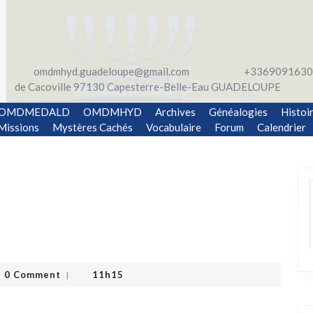
omdmhyd.guadeloupe@gmail.com
+3369091630
de Cacoville 97130 Capesterre-Belle-Eau GUADELOUPE
OMDMEDALD
OMDMHYD
Archives
Généalogies
Histoi
Missions
Mystères Cachés
Vocabulaire
Forum
Calendrier
0 Comment
11h15
|