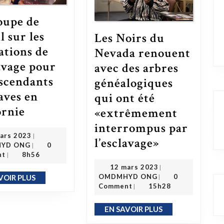
oupe de
l sur les
Les Noirs du
ations de
Nevada renouent
lavage pour
avec des arbres
escendants
généalogiques
laves en
qui ont été
Le groupe de travail sur les réparations de l’esclavage pour les descendants d’esclaves en Californie
ornie
«extrêmement
interrompus par
21 mars 2023
ars 2023
|
l’esclavage»
Les Noirs du Nevada renouent avec des arbres généalogiques qui ont été «extrêmement interrompus par l’esclavage»
OMDMHYD ONG
YD ONG
0
|
nt
8h56
|
12 mars 2023
12 mars 2023
|
OMDMHYD ONG
OMDMHYD ONG
0
|
VOIR PLUS
EN SAVOIR PLUS
Comment
15h28
|
EN SAVOIR PLUS
EN SAVOIR PLUS