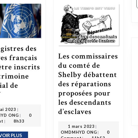
egistres des
Les commissaires
ves français
du comté de
être inscrits
Shelby débattent
trimoine
des réparations
al de
proposées pour
Les registres des esclaves français vont être inscrits au patrimoine mondial de l’ONU
U
les descendants
26 mai 2023
Les commissaires du comté de Shelby débattent des réparations proposées pour les descendants d’esclaves
d’esclaves
ai 2023
|
OMDMHYD ONG
fricanistes
YD ONG
0
|
nt
8h33
|
1 mars 2023
1 mars 2023
|
OMDMHYD ONG
OMDMHYD ONG
0
|
VOIR PLUS
EN SAVOIR PLUS