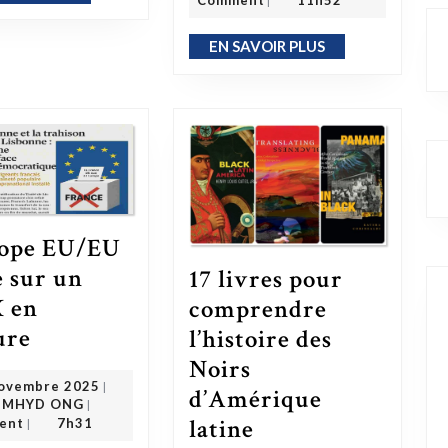
Comment
11h52
|
EN SAVOIR PLUS
EN SAVOIR PLUS
rope EU/EU
e sur un
17 livres pour
 en
comprendre
L’Europe EU/EU : Bâtie sur un FAUX en Écriture
ure
l’histoire des
Noirs
12 novembre 2025
ovembre 2025
|
d’Amérique
OMDMHYD ONG
MHYD ONG
|
17 livres pour comprendre l’histoire des Noirs d’Amérique latine
latine
ent
7h31
|