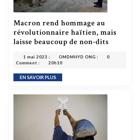
Macron rend hommage au
révolutionnaire haïtien, mais
Macron rend hommage au révolutionnaire haïtien, mais laisse beaucoup de non-dits
laisse beaucoup de non-dits
OMDMHYD ONG
1 mai 2023
1 mai 2023
OMDMHYD ONG
0
|
|
Comment
20h10
|
EN SAVOIR PLUS
EN SAVOIR PLUS