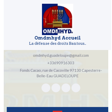
Skip to content
Skip to content
Omdmhyd Accueil
La défense des droits Bantous..
omdmhyd.guadeloupe@gmail.com
+33690916303
Fonds Cacao, rue de Cacoville 97130 Capesterre-
Belle-Eau GUADELOUPE