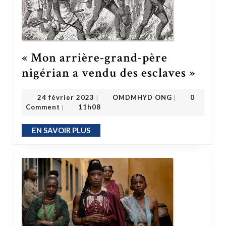
« Mon arrière-grand-père
« Mon arrière-grand-père nigéri
nigérian a vendu des esclaves »
OMDMHYD ONG
24 février 2023
24 février 2023
OMDMHYD ONG
0
|
|
Comment
11h08
|
EN SAVOIR PLUS
EN SAVOIR PLUS