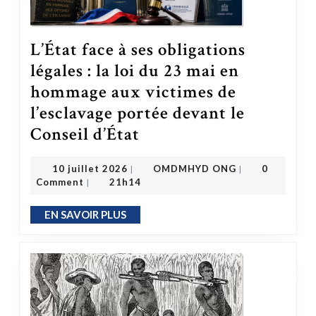
L’État face à ses obligations
légales : la loi du 23 mai en
hommage aux victimes de
l’esclavage portée devant le
Conseil d’État
L’État face à ses obligations légales : la loi du 23 mai en hommage aux victimes de l’esclavage portée devant le Conseil d’État
OMDMHYD ONG
10 juillet 2026
10 juillet 2026
OMDMHYD ONG
0
|
|
Comment
21h14
|
EN SAVOIR PLUS
EN SAVOIR PLUS