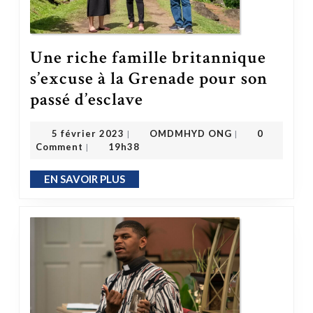
Une riche famille britannique
s’excuse à la Grenade pour son
Une riche famille britannique s’excuse à la Grenade pour son passé d’esclave
passé d’esclave
OMDMHYD ONG
5 février 2023
5 février 2023
OMDMHYD ONG
0
|
|
Comment
19h38
|
EN SAVOIR PLUS
EN SAVOIR PLUS