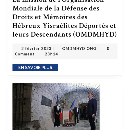
Mondiale de la Défense des
Droits et Mémoires des
Hébreux Yisraélites Déportés et
leurs Descendants (OMDMHYD)
La mission de l’Organisation Mondiale de l
OMDMHYD ONG
2 février 2023
2 février 2023
OMDMHYD ONG
0
|
|
Comment
23h14
|
EN SAVOIR PLUS
EN SAVOIR PLUS