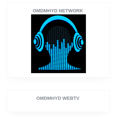
OMDMHYD NETWORK
OMDMHYD WEBTV