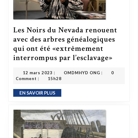
Les Noirs du Nevada renouent
avec des arbres généalogiques
qui ont été «extrêmement
interrompus par l’esclavage»
Les Noirs du Nevada renouent avec des arbres généalogiques qui ont été 
OMDMHYD ONG
12 mars 2023
12 mars 2023
OMDMHYD ONG
0
|
|
Comment
15h28
|
EN SAVOIR PLUS
EN SAVOIR PLUS