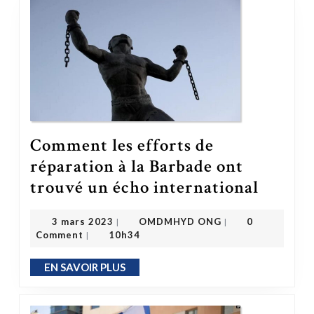
Comment les efforts de
réparation à la Barbade ont
Comment les efforts de réparation à la Bar
trouvé un écho international
OMDMHYD ONG
3 mars 2023
3 mars 2023
OMDMHYD ONG
0
|
|
Comment
10h34
|
EN SAVOIR PLUS
EN SAVOIR PLUS