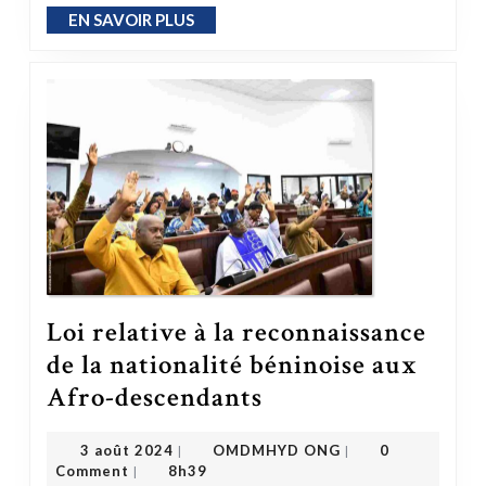
EN SAVOIR PLUS
EN SAVOIR PLUS
Loi relative à la reconnaissance
de la nationalité béninoise aux
Loi relative à la reconnaissance de la nationalité béninoise aux Afro-descendants
Afro-descendants
OMDMHYD ONG
3 août 2024
3 août 2024
OMDMHYD ONG
0
|
|
Comment
8h39
|