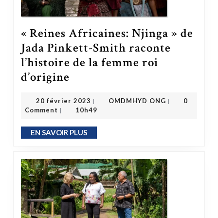
« Reines Africaines: Njinga » de
Jada Pinkett-Smith raconte
l’histoire de la femme roi
« Reines Africaines: Njinga » de Jada Pinkett-Smith raconte l’histoire de la femme roi d’origine
d’origine
OMDMHYD ONG
20 février 2023
20 février 2023
OMDMHYD ONG
0
|
|
Comment
10h49
|
EN SAVOIR PLUS
EN SAVOIR PLUS