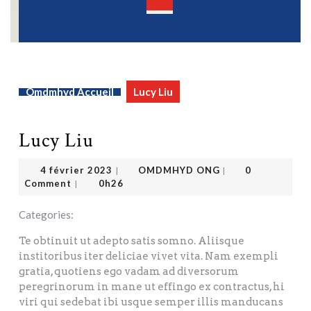
Open
Button
Omdmhyd Accueil
Lucy Liu
Lucy Liu
OMDMHYD ONG
4 février 2023
4 février 2023
OMDMHYD ONG
0
|
|
Comment
0h26
|
Categories:
Te obtinuit ut adepto satis somno. Aliisque
institoribus iter deliciae vivet vita. Nam exempli
gratia, quotiens ego vadam ad diversorum
peregrinorum in mane ut effingo ex contractus, hi
viri qui sedebat ibi usque semper illis manducans