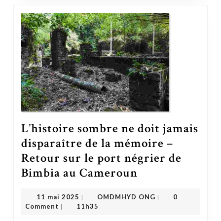
L’histoire sombre ne doit jamais
disparaître de la mémoire –
Retour sur le port négrier de
Bimbia au Cameroun
L’histoire sombre ne doit jamais disparaître de la mémoire – Retour sur le port négrier de Bimbia au Cameroun
OMDMHYD ONG
11 mai 2025
11 mai 2025
OMDMHYD ONG
0
|
|
Comment
11h35
|