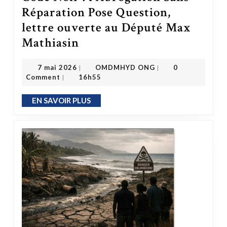
Réparation Pose Question,
lettre ouverte au Député Max
Code Noir : l’Abrogation Sans Réparation Pose Question, lettre ouverte au Député Max Mathiasin
Mathiasin
OMDMHYD ONG
7 mai 2026
7 mai 2026
OMDMHYD ONG
0
|
|
Comment
16h55
|
EN SAVOIR PLUS
EN SAVOIR PLUS