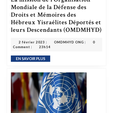
Mondiale de la Défense des
Droits et Mémoires des
Hébreux Yisraélites Déportés et
leurs Descendants (OMDMHYD)
La mission de l’Organisation Mondiale de l
OMDMHYD ONG
2 février 2023
2 février 2023
OMDMHYD ONG
0
|
|
Comment
23h14
|
EN SAVOIR PLUS
EN SAVOIR PLUS