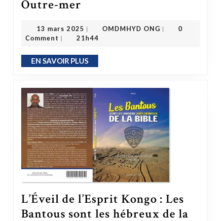
Outre-mer
Demande officielle de publication d’une circulaire pour l’application de la loi n° 83-550 du 30 juin 1983 dans les Outre-mer
OMDMHYD ONG
13 mars 2025
13 mars 2025
OMDMHYD ONG
0
|
|
Comment
21h44
|
EN SAVOIR PLUS
EN SAVOIR PLUS
L’Éveil de l’Esprit Kongo : Les
Bantous sont les hébreux de la