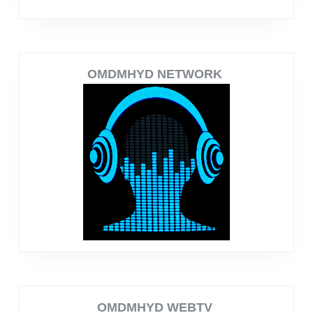
OMDMHYD NETWORK
OMDMHYD WEBTV