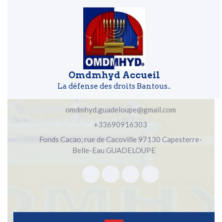
Skip to content
Skip to content
Omdmhyd Accueil
La défense des droits Bantous..
omdmhyd.guadeloupe@gmail.com
+33690916303
Fonds Cacao, rue de Cacoville 97130 Capesterre-
Belle-Eau GUADELOUPE