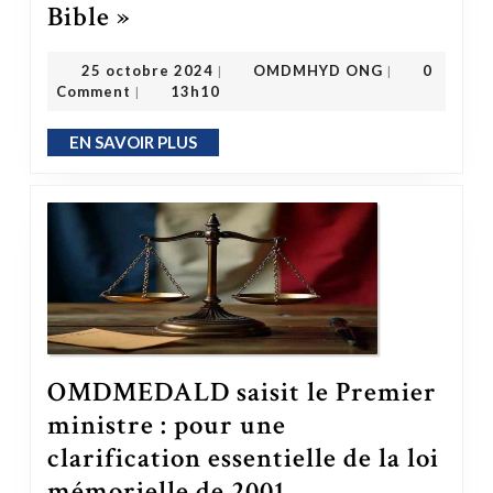
L’Éveil de l’Esprit Kongo : Les Bantous sont les hébreux de la Bible »
Bible »
OMDMHYD ONG
25 octobre 2024
25 octobre 2024
OMDMHYD ONG
0
|
|
Comment
13h10
|
EN SAVOIR PLUS
EN SAVOIR PLUS
OMDMEDALD saisit le Premier
ministre : pour une
clarification essentielle de la loi
mémorielle de 2001
OMDMEDALD saisit le Premier ministre : pour une clarification essentielle de la loi mémorielle de 2001