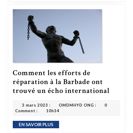
Comment les efforts de
réparation à la Barbade ont
Comment les efforts de réparation à la Bar
trouvé un écho international
OMDMHYD ONG
3 mars 2023
3 mars 2023
OMDMHYD ONG
0
|
|
Comment
10h34
|
EN SAVOIR PLUS
EN SAVOIR PLUS