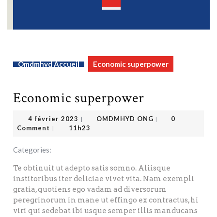
Open
Button
Omdmhyd Accueil
Economic superpower
Economic superpower
OMDMHYD ONG
4 février 2023
4 février 2023
OMDMHYD ONG
0
|
|
Comment
11h23
|
Categories:
Te obtinuit ut adepto satis somno. Aliisque
institoribus iter deliciae vivet vita. Nam exempli
gratia, quotiens ego vadam ad diversorum
peregrinorum in mane ut effingo ex contractus, hi
viri qui sedebat ibi usque semper illis manducans