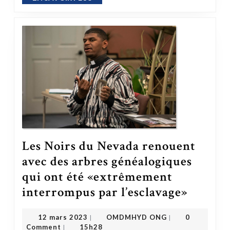
Les Noirs du Nevada renouent
avec des arbres généalogiques
qui ont été «extrêmement
interrompus par l’esclavage»
Les Noirs du Nevada renouent avec des arbres généalogiques qui ont été 
OMDMHYD ONG
12 mars 2023
12 mars 2023
OMDMHYD ONG
0
|
|
Comment
15h28
|