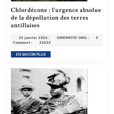
Chlordécone : l’urgence absolue
de la dépollution des terres
Chlordécone : l’urgence absolue de la dépollution des terres antillaises
antillaises
OMDMHYD ONG
22 janvier 2026
22 janvier 2026
OMDMHYD ONG
0
|
|
Comment
22h33
|
EN SAVOIR PLUS
EN SAVOIR PLUS