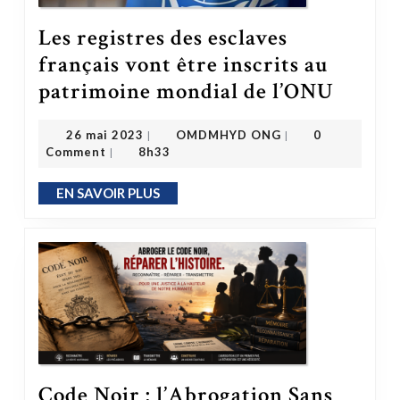
Les registres des esclaves
français vont être inscrits au
Les registres des esclaves français vont être inscrits au patrimoine mondial de l’ONU
patrimoine mondial de l’ONU
OMDMHYD ONG
26 mai 2023
26 mai 2023
OMDMHYD ONG
0
|
|
Comment
8h33
|
EN SAVOIR PLUS
EN SAVOIR PLUS
Code Noir : l’Abrogation Sans