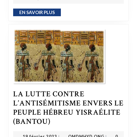
EN SAVOIR PLUS
EN SAVOIR PLUS
LA LUTTE CONTRE
L’ANTISÉMITISME ENVERS LE
PEUPLE HÉBREU YISRAÉLITE
LA LUTTE CONTRE L’ANTISÉMITISME ENVERS LE PEUPLE HÉBREU YISRAÉLITE (BANTOU)
(BANTOU)
OMDMHYD ONG
19 février 2023
19 février 2023
OMDMHYD ONG
0
|
|