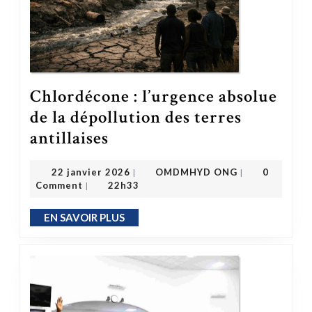
Chlordécone : l’urgence absolue
de la dépollution des terres
Chlordécone : l’urgence absolue de la dépollution des terres antillaises
antillaises
OMDMHYD ONG
22 janvier 2026
22 janvier 2026
OMDMHYD ONG
0
|
|
Comment
22h33
|
EN SAVOIR PLUS
EN SAVOIR PLUS