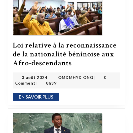
Loi relative à la reconnaissance
de la nationalité béninoise aux
Loi relative à la reconnaissance de la nationalité béninoise aux Afro-descendants
Afro-descendants
OMDMHYD ONG
3 août 2024
3 août 2024
OMDMHYD ONG
0
|
|
Comment
8h39
|
EN SAVOIR PLUS
EN SAVOIR PLUS