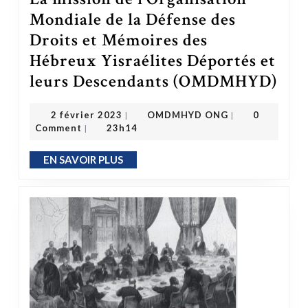
Mondiale de la Défense des
Droits et Mémoires des
Hébreux Yisraélites Déportés et
leurs Descendants (OMDMHYD)
La mission de l’Organisation Mondiale de l
OMDMHYD ONG
2 février 2023
2 février 2023
OMDMHYD ONG
0
|
|
Comment
23h14
|
EN SAVOIR PLUS
EN SAVOIR PLUS