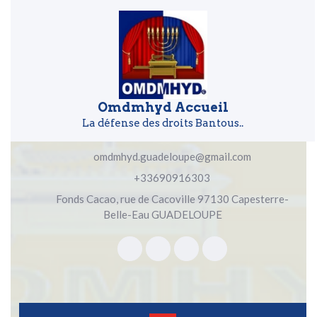
Skip to content
Skip to content
Omdmhyd Accueil
La défense des droits Bantous..
omdmhyd.guadeloupe@gmail.com
+33690916303
Fonds Cacao, rue de Cacoville 97130 Capesterre-
Belle-Eau GUADELOUPE