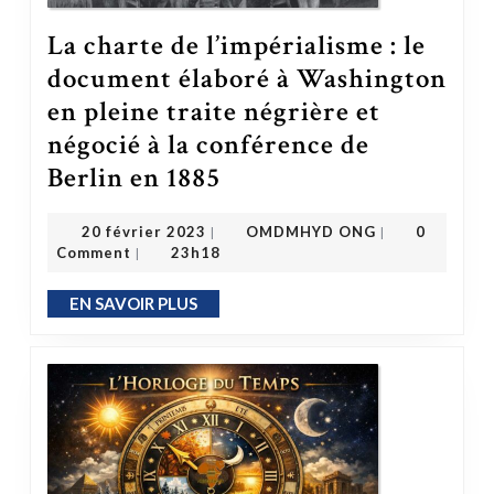
La charte de l’impérialisme : le
document élaboré à Washington
en pleine traite négrière et
négocié à la conférence de
Berlin en 1885
La charte de l’impérialisme : le document élaboré à Washington en pleine traite négrière et négocié à la conférence de Berlin en 1885
OMDMHYD ONG
20 février 2023
20 février 2023
OMDMHYD ONG
0
|
|
Comment
23h18
|
EN SAVOIR PLUS
EN SAVOIR PLUS