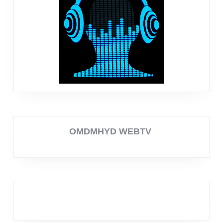
OMDMHYD WEBTV