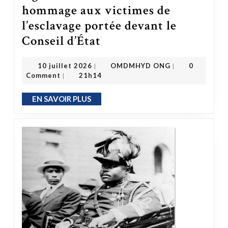
hommage aux victimes de
l’esclavage portée devant le
Conseil d’État
L’État face à ses obligations légales : la loi du 23 mai en hommage aux victimes de l’esclavage portée devant le Conseil d’État
OMDMHYD ONG
10 juillet 2026
10 juillet 2026
OMDMHYD ONG
0
|
|
Comment
21h14
|
EN SAVOIR PLUS
EN SAVOIR PLUS