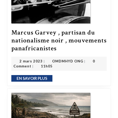
Marcus Garvey , partisan du
nationalisme noir , mouvements
Marcus Garvey , partisan du nationalisme noir , mouvements panafricanistes
panafricanistes
OMDMHYD ONG
2 mars 2023
2 mars 2023
OMDMHYD ONG
0
|
|
Comment
11h05
|
EN SAVOIR PLUS
EN SAVOIR PLUS