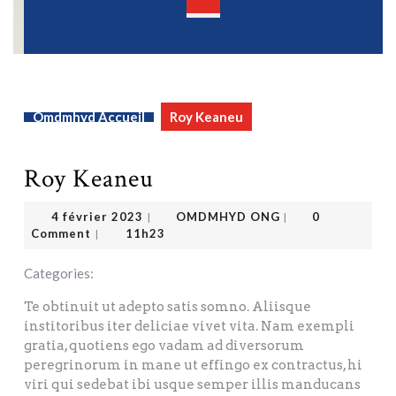
Open
Button
Omdmhyd Accueil
Roy Keaneu
Roy Keaneu
OMDMHYD ONG
4 février 2023
4 février 2023
OMDMHYD ONG
0
|
|
Comment
11h23
|
Categories:
Te obtinuit ut adepto satis somno. Aliisque
institoribus iter deliciae vivet vita. Nam exempli
gratia, quotiens ego vadam ad diversorum
peregrinorum in mane ut effingo ex contractus, hi
viri qui sedebat ibi usque semper illis manducans