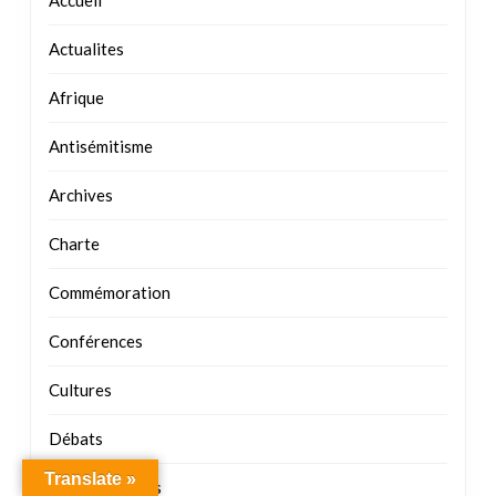
Antisémitisme
Archives
Charte
Commémoration
Conférences
Cultures
Débats
Documentaires
Films
Généalogies
Translate »