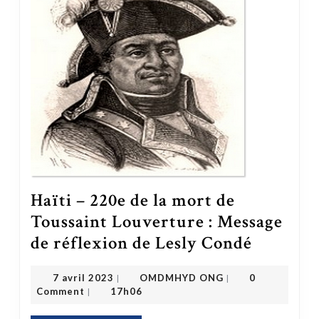
Haïti – 220e de la mort de
Toussaint Louverture : Message
de réflexion de Lesly Condé
Haïti – 220e de la mort de Toussaint Louverture : Message de réflexion de Lesly Condé
OMDMHYD ONG
7 avril 2023
7 avril 2023
OMDMHYD ONG
0
|
|
Comment
17h06
|