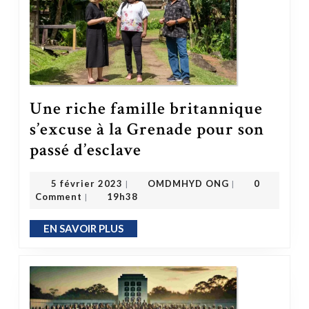
Une riche famille britannique
s’excuse à la Grenade pour son
Une riche famille britannique s’excuse à la Grenade pour son passé d’esclave
passé d’esclave
OMDMHYD ONG
5 février 2023
5 février 2023
OMDMHYD ONG
0
|
|
Comment
19h38
|
EN SAVOIR PLUS
EN SAVOIR PLUS