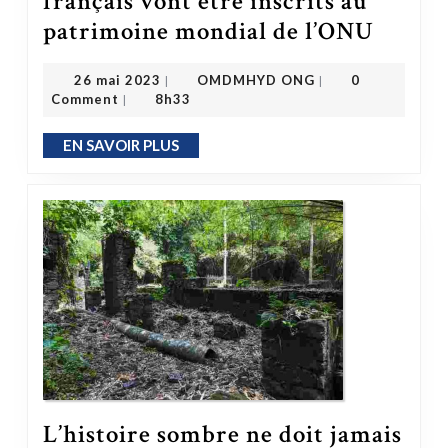
français vont être inscrits au
Les registres des esclaves français vont être inscrits au patrimoine mondial de l’ONU
patrimoine mondial de l’ONU
OMDMHYD ONG
26 mai 2023
26 mai 2023
OMDMHYD ONG
0
|
|
Comment
8h33
|
EN SAVOIR PLUS
EN SAVOIR PLUS
L’histoire sombre ne doit jamais