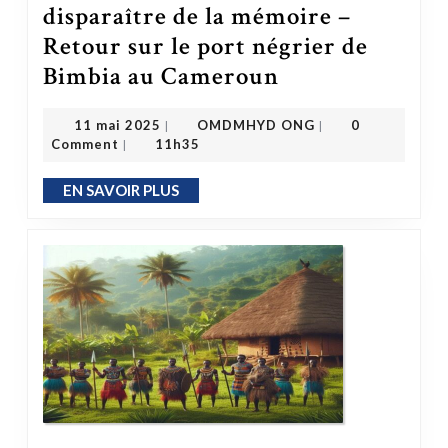
disparaître de la mémoire –
Retour sur le port négrier de
Bimbia au Cameroun
L’histoire sombre ne doit jamais disparaître de la mémoire – Retour sur le port négrier de Bimbia au Cameroun
OMDMHYD ONG
11 mai 2025
11 mai 2025
OMDMHYD ONG
0
|
|
Comment
11h35
|
EN SAVOIR PLUS
EN SAVOIR PLUS
Afrique précoloniale