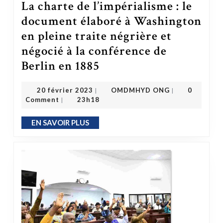
La charte de l’impérialisme : le
document élaboré à Washington
en pleine traite négrière et
négocié à la conférence de
Berlin en 1885
La charte de l’impérialisme : le document élaboré à Washington en pleine traite négrière et négocié à la conférence de Berlin en 1885
OMDMHYD ONG
20 février 2023
20 février 2023
OMDMHYD ONG
0
|
|
Comment
23h18
|
EN SAVOIR PLUS
EN SAVOIR PLUS