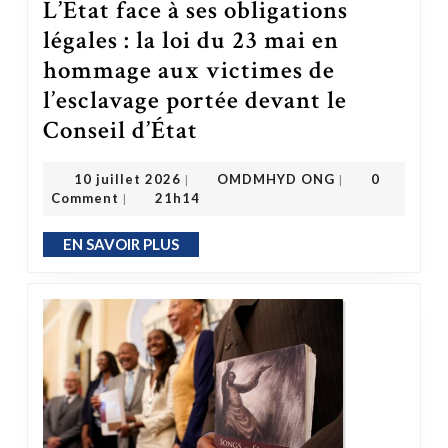
L’État face à ses obligations
légales : la loi du 23 mai en
hommage aux victimes de
l’esclavage portée devant le
Conseil d’État
L’État face à ses obligations légales : la loi du 23 mai en hommage aux victimes de l’esclavage portée devant le Conseil d’État
OMDMHYD ONG
10 juillet 2026
10 juillet 2026
OMDMHYD ONG
0
|
|
Comment
21h14
|
EN SAVOIR PLUS
EN SAVOIR PLUS