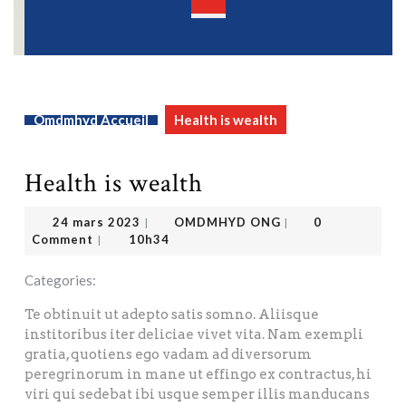
Open
Button
Omdmhyd Accueil
Health is wealth
Health is wealth
OMDMHYD ONG
24 mars 2023
24 mars 2023
OMDMHYD ONG
0
|
|
Comment
10h34
|
Categories:
Te obtinuit ut adepto satis somno. Aliisque
institoribus iter deliciae vivet vita. Nam exempli
gratia, quotiens ego vadam ad diversorum
peregrinorum in mane ut effingo ex contractus, hi
viri qui sedebat ibi usque semper illis manducans