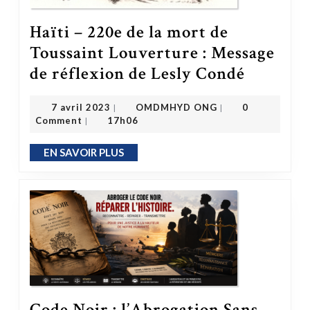
Haïti – 220e de la mort de
Toussaint Louverture : Message
de réflexion de Lesly Condé
Haïti – 220e de la mort de Toussaint Louverture : Message de réflexion de Lesly Condé
OMDMHYD ONG
7 avril 2023
7 avril 2023
OMDMHYD ONG
0
|
|
Comment
17h06
|
EN SAVOIR PLUS
EN SAVOIR PLUS
Code Noir : l’Abrogation Sans