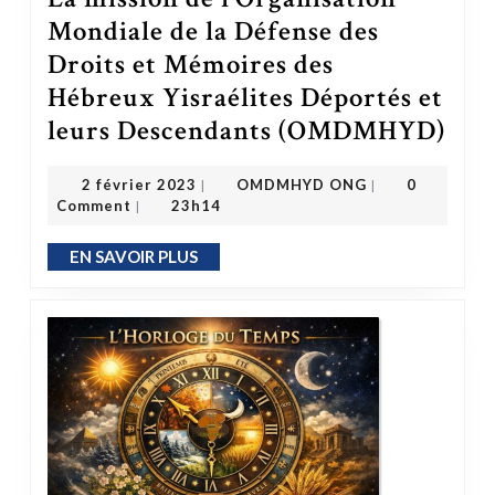
Mondiale de la Défense des
Droits et Mémoires des
Hébreux Yisraélites Déportés et
leurs Descendants (OMDMHYD)
La mission de l’Organisation Mondiale de l
OMDMHYD ONG
2 février 2023
2 février 2023
OMDMHYD ONG
0
|
|
Comment
23h14
|
EN SAVOIR PLUS
EN SAVOIR PLUS