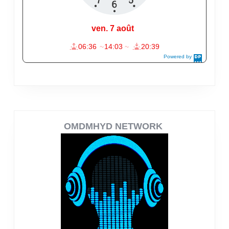
OMDMHYD NETWORK