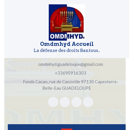
Skip to content
Skip to content
Omdmhyd Accueil
La défense des droits Bantous..
omdmhyd.guadeloupe@gmail.com
+33690916303
Fonds Cacao, rue de Cacoville 97130 Capesterre-
Belle-Eau GUADELOUPE