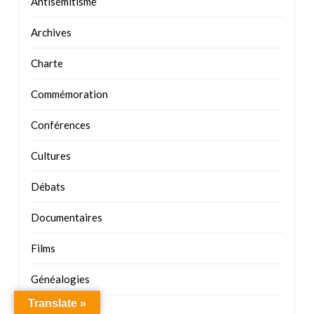
Commémoration
Conférences
Cultures
Débats
Documentaires
Films
Généalogies
Histoires
Justices
Kuma – Bible
Translate »