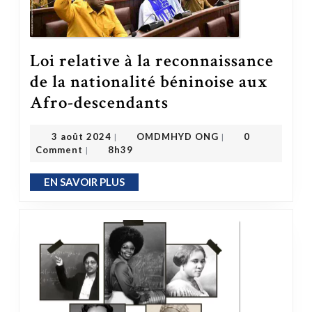
Loi relative à la reconnaissance
de la nationalité béninoise aux
Loi relative à la reconnaissance de la nationalité béninoise aux Afro-descendants
Afro-descendants
OMDMHYD ONG
3 août 2024
3 août 2024
OMDMHYD ONG
0
|
|
Comment
8h39
|
EN SAVOIR PLUS
EN SAVOIR PLUS