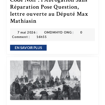
Réparation Pose Question,
lettre ouverte au Député Max
Code Noir : l’Abrogation Sans Réparation Pose Question, lettre ouverte au Député Max Mathiasin
Mathiasin
OMDMHYD ONG
7 mai 2026
7 mai 2026
OMDMHYD ONG
0
|
|
Comment
16h55
|
EN SAVOIR PLUS
EN SAVOIR PLUS