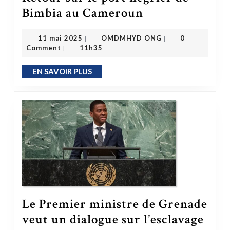
Bimbia au Cameroun
L’histoire sombre ne doit jamais disparaître de la mémoire – Retour sur le port négrier de Bimbia au Cameroun
OMDMHYD ONG
11 mai 2025
11 mai 2025
OMDMHYD ONG
0
|
|
Comment
11h35
|
EN SAVOIR PLUS
EN SAVOIR PLUS
Le Premier ministre de Grenade
veut un dialogue sur l’esclavage