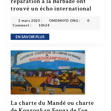
réparation à la Barbade ont
Comment les efforts de réparation à la Bar
trouvé un écho international
OMDMHYD ONG
3 mars 2023
3 mars 2023
OMDMHYD ONG
0
|
|
Comment
10h34
|
EN SAVOIR PLUS
EN SAVOIR PLUS
La charte du Mandé ou charte
de Kouroukan Fouga de l’an