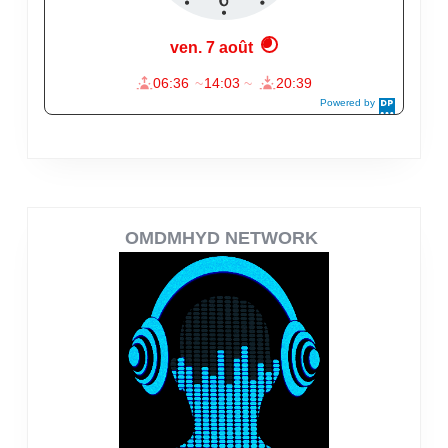
OMDMHYD NETWORK