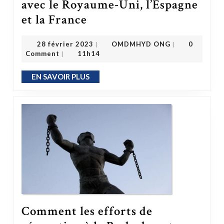
avec le Royaume-Uni, l’Espagne
et la France
Le Premier ministre de Grenade veut un dialogue sur l’esclavage avec le Royaume-Uni, l’Espagne et la France
OMDMHYD ONG
28 février 2023
28 février 2023
OMDMHYD ONG
0
|
|
Comment
11h14
|
EN SAVOIR PLUS
EN SAVOIR PLUS
Comment les efforts de