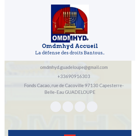
Skip to content
Skip to content
Omdmhyd Accueil
La défense des droits Bantous..
omdmhyd.guadeloupe@gmail.com
+33690916303
Fonds Cacao, rue de Cacoville 97130 Capesterre-
Belle-Eau GUADELOUPE