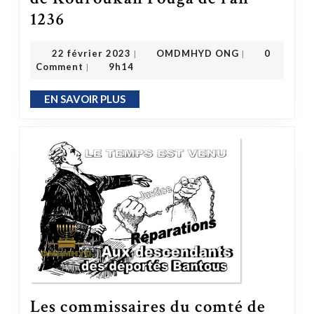
La charte du Mandé ou charte de Kouroukan Fouga de l’an 1236
1236
OMDMHYD ONG
22 février 2023
22 février 2023
OMDMHYD ONG
0
|
|
Comment
9h14
|
EN SAVOIR PLUS
EN SAVOIR PLUS
Les commissaires du comté de