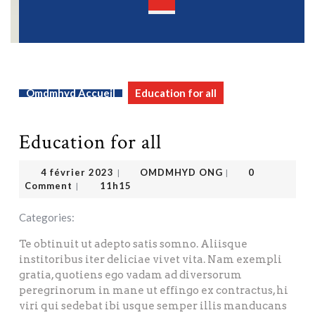
Open
Button
Omdmhyd Accueil
Education for all
Education for all
OMDMHYD ONG
4 février 2023
4 février 2023
OMDMHYD ONG
0
|
|
Comment
11h15
|
Categories:
Te obtinuit ut adepto satis somno. Aliisque
institoribus iter deliciae vivet vita. Nam exempli
gratia, quotiens ego vadam ad diversorum
peregrinorum in mane ut effingo ex contractus, hi
viri qui sedebat ibi usque semper illis manducans