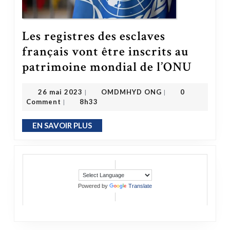
Les registres des esclaves
français vont être inscrits au
Les registres des esclaves français vont être inscrits au patrimoine mondial de l’ONU
patrimoine mondial de l’ONU
OMDMHYD ONG
26 mai 2023
26 mai 2023
OMDMHYD ONG
0
|
|
Comment
8h33
|
EN SAVOIR PLUS
EN SAVOIR PLUS
Powered by
Translate