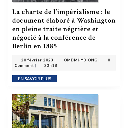
La charte de l’impérialisme : le
document élaboré à Washington
en pleine traite négrière et
négocié à la conférence de
Berlin en 1885
La charte de l’impérialisme : le document élaboré à Washington en pleine traite négrière et négocié à la conférence de Berlin en 1885
OMDMHYD ONG
20 février 2023
20 février 2023
OMDMHYD ONG
0
|
|
Comment
23h18
|
EN SAVOIR PLUS
EN SAVOIR PLUS