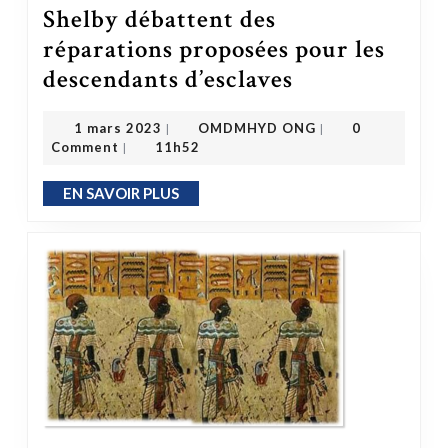
Shelby débattent des
réparations proposées pour les
Les commissaires du comté de Shelby débattent des réparations proposées pour les descendants d’esclaves
descendants d’esclaves
OMDMHYD ONG
1 mars 2023
1 mars 2023
OMDMHYD ONG
0
|
|
Comment
11h52
|
EN SAVOIR PLUS
EN SAVOIR PLUS