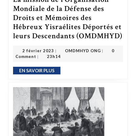
Mondiale de la Défense des
Droits et Mémoires des
Hébreux Yisraélites Déportés et
leurs Descendants (OMDMHYD)
La mission de l’Organisation Mondiale de l
OMDMHYD ONG
2 février 2023
2 février 2023
OMDMHYD ONG
0
|
|
Comment
23h14
|
EN SAVOIR PLUS
EN SAVOIR PLUS