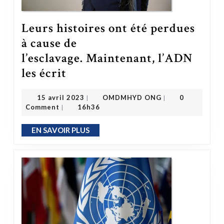
Leurs histoires ont été perdues
à cause de
l’esclavage. Maintenant, l’ADN
Leurs histoires ont été perdues à cause de l’esclavage. Maintenant, l’ADN les écrit
les écrit
OMDMHYD ONG
15 avril 2023
15 avril 2023
OMDMHYD ONG
0
|
|
Comment
16h36
|
EN SAVOIR PLUS
EN SAVOIR PLUS