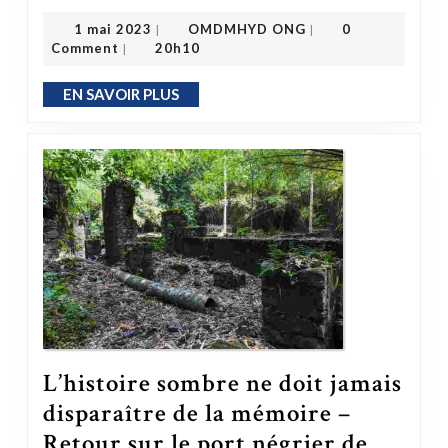
OMDMHYD ONG
1 mai 2023
1 mai 2023
OMDMHYD ONG
0
|
|
Comment
20h10
|
EN SAVOIR PLUS
EN SAVOIR PLUS
L’histoire sombre ne doit jamais
disparaître de la mémoire –
Retour sur le port négrier de