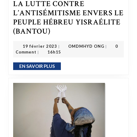
LA LUTTE CONTRE
L’ANTISÉMITISME ENVERS LE
PEUPLE HÉBREU YISRAÉLITE
LA LUTTE CONTRE L’ANTISÉMITISME ENVERS LE PEUPLE HÉBREU YISRAÉLITE (BANTOU)
(BANTOU)
OMDMHYD ONG
19 février 2023
19 février 2023
OMDMHYD ONG
0
|
|
Comment
16h15
|
EN SAVOIR PLUS
EN SAVOIR PLUS