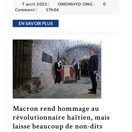
OMDMHYD ONG
7 avril 2023
7 avril 2023
OMDMHYD ONG
0
|
|
Comment
17h06
|
EN SAVOIR PLUS
EN SAVOIR PLUS
Macron rend hommage au
révolutionnaire haïtien, mais
Macron rend hommage au révolutionnaire haïtien, mais laisse beaucoup de non-dits
laisse beaucoup de non-dits