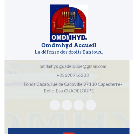
Skip to content
Skip to content
Omdmhyd Accueil
La défense des droits Bantous..
omdmhyd.guadeloupe@gmail.com
+33690916303
Fonds Cacao, rue de Cacoville 97130 Capesterre-
Belle-Eau GUADELOUPE