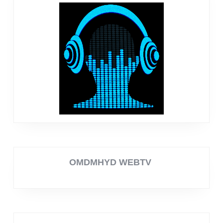
OMDMHYD WEBTV