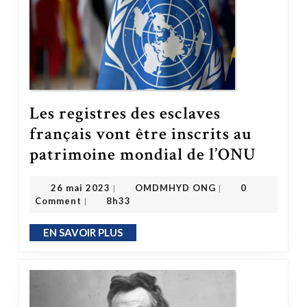
Les registres des esclaves
français vont être inscrits au
Les registres des esclaves français vont être inscrits au patrimoine mondial de l’ONU
patrimoine mondial de l’ONU
OMDMHYD ONG
26 mai 2023
26 mai 2023
OMDMHYD ONG
0
|
|
Comment
8h33
|
EN SAVOIR PLUS
EN SAVOIR PLUS