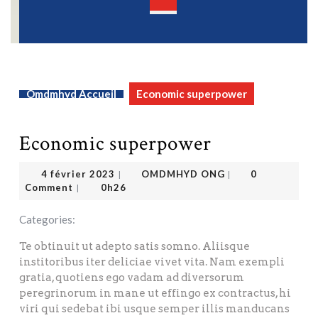
Open
Button
Omdmhyd Accueil
Economic superpower
Economic superpower
OMDMHYD ONG
4 février 2023
4 février 2023
OMDMHYD ONG
0
|
|
Comment
0h26
|
Categories:
Te obtinuit ut adepto satis somno. Aliisque
institoribus iter deliciae vivet vita. Nam exempli
gratia, quotiens ego vadam ad diversorum
peregrinorum in mane ut effingo ex contractus, hi
viri qui sedebat ibi usque semper illis manducans