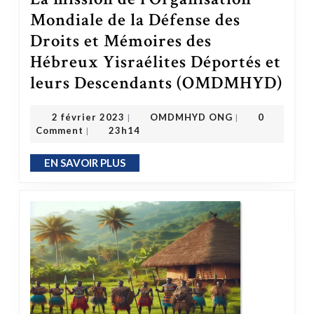
Mondiale de la Défense des
Droits et Mémoires des
Hébreux Yisraélites Déportés et
leurs Descendants (OMDMHYD)
La mission de l’Organisation Mondiale de l
OMDMHYD ONG
2 février 2023
2 février 2023
OMDMHYD ONG
0
|
|
Comment
23h14
|
EN SAVOIR PLUS
EN SAVOIR PLUS