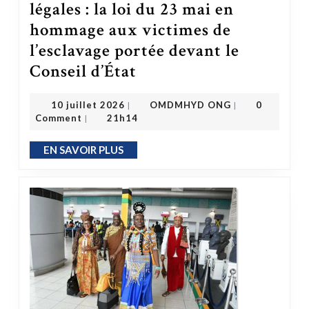
légales : la loi du 23 mai en
hommage aux victimes de
l’esclavage portée devant le
Conseil d’État
L’État face à ses obligations légales : la loi du 23 mai en hommage aux victimes de l’esclavage portée devant le Conseil d’État
OMDMHYD ONG
10 juillet 2026
10 juillet 2026
OMDMHYD ONG
0
|
|
Comment
21h14
|
EN SAVOIR PLUS
EN SAVOIR PLUS