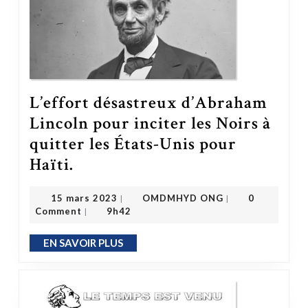
L’effort désastreux d’Abraham
Lincoln pour inciter les Noirs à
quitter les États-Unis pour
L’effort désastreux d’Abraham Lincoln pour inciter les Noirs à quitter les États-Unis pour Haïti.
Haïti.
OMDMHYD ONG
15 mars 2023
15 mars 2023
OMDMHYD ONG
0
|
|
Comment
9h42
|
EN SAVOIR PLUS
EN SAVOIR PLUS