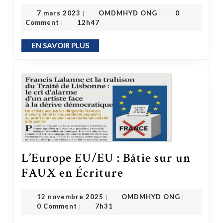
OMDMHYD ONG
7 mars 2023
7 mars 2023
OMDMHYD ONG
0
|
|
Comment
12h47
|
EN SAVOIR PLUS
EN SAVOIR PLUS
L’Europe EU/EU : Bâtie sur un
L’Europe EU/EU : Bâtie sur un FAUX en Écriture
FAUX en Écriture
OMDMHYD ONG
12 novembre 2025
12 novembre 2025
OMDMHYD ONG
|
|
0 Comment
7h31
|