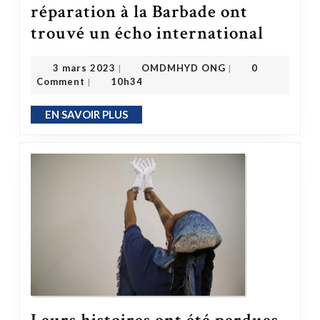
réparation à la Barbade ont
Comment les efforts de réparation à la Bar
trouvé un écho international
OMDMHYD ONG
3 mars 2023
3 mars 2023
OMDMHYD ONG
0
|
|
Comment
10h34
|
EN SAVOIR PLUS
EN SAVOIR PLUS