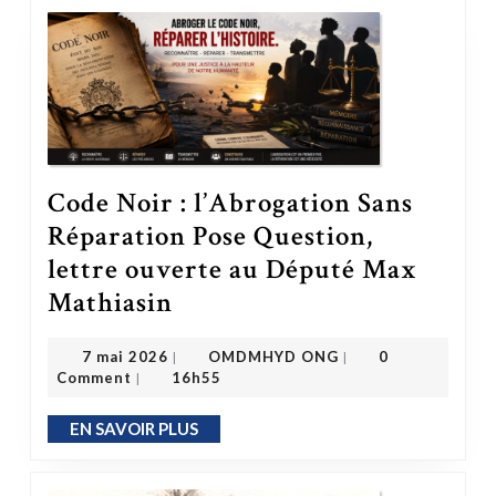
Code Noir : l’Abrogation Sans
Réparation Pose Question,
lettre ouverte au Député Max
Code Noir : l’Abrogation Sans Réparation Pose Question, lettre ouverte au Député Max Mathiasin
Mathiasin
OMDMHYD ONG
7 mai 2026
7 mai 2026
OMDMHYD ONG
0
|
|
Comment
16h55
|
EN SAVOIR PLUS
EN SAVOIR PLUS