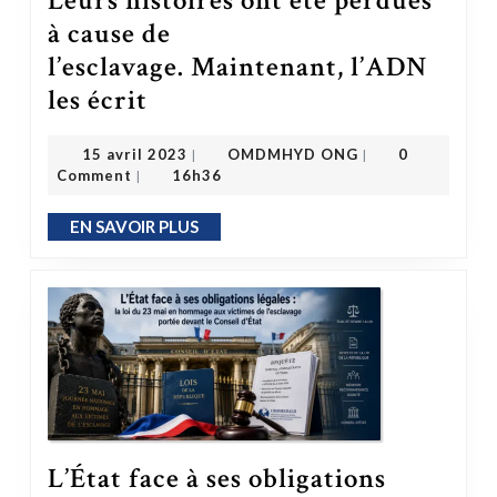
Leurs histoires ont été perdues
à cause de
l’esclavage. Maintenant, l’ADN
Leurs histoires ont été perdues à cause de l’esclavage. Maintenant, l’ADN les écrit
les écrit
OMDMHYD ONG
15 avril 2023
15 avril 2023
OMDMHYD ONG
0
|
|
Comment
16h36
|
EN SAVOIR PLUS
EN SAVOIR PLUS
L’État face à ses obligations