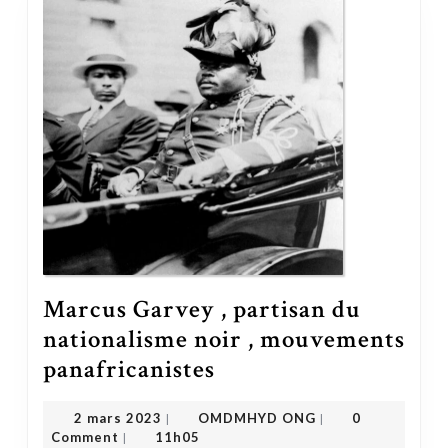
Marcus Garvey , partisan du
nationalisme noir , mouvements
Marcus Garvey , partisan du nationalisme noir , mouvements panafricanistes
panafricanistes
OMDMHYD ONG
2 mars 2023
2 mars 2023
OMDMHYD ONG
0
|
|
Comment
11h05
|