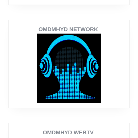
OMDMHYD NETWORK
OMDMHYD WEBTV