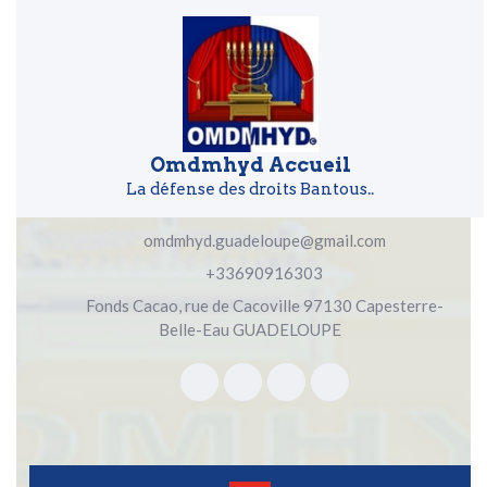
Skip to content
Skip to content
Omdmhyd Accueil
La défense des droits Bantous..
omdmhyd.guadeloupe@gmail.com
+33690916303
Fonds Cacao, rue de Cacoville 97130 Capesterre-
Belle-Eau GUADELOUPE