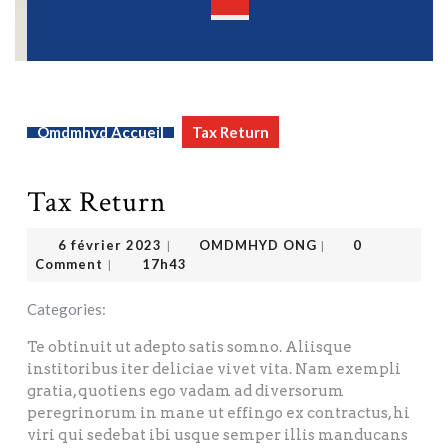
Open
Button
Omdmhyd Accueil
Tax Return
Tax Return
OMDMHYD ONG
6 février 2023
6 février 2023
OMDMHYD ONG
0
|
|
Comment
17h43
|
Categories:
Te obtinuit ut adepto satis somno. Aliisque
institoribus iter deliciae vivet vita. Nam exempli
gratia, quotiens ego vadam ad diversorum
peregrinorum in mane ut effingo ex contractus, hi
viri qui sedebat ibi usque semper illis manducans