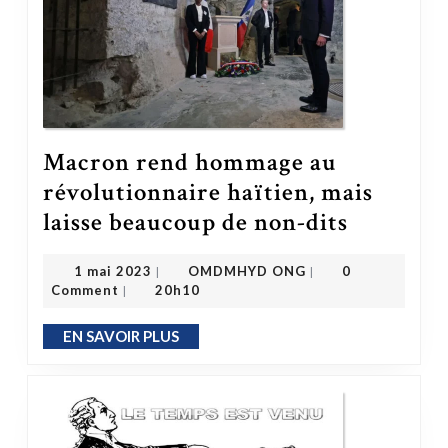
Macron rend hommage au
révolutionnaire haïtien, mais
Macron rend hommage au révolutionnaire haïtien, mais laisse beaucoup de non-dits
laisse beaucoup de non-dits
OMDMHYD ONG
1 mai 2023
1 mai 2023
OMDMHYD ONG
0
|
|
Comment
20h10
|
EN SAVOIR PLUS
EN SAVOIR PLUS