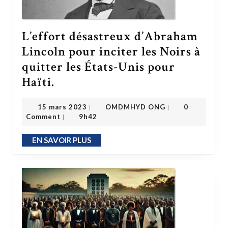
L’effort désastreux d’Abraham
Lincoln pour inciter les Noirs à
quitter les États-Unis pour
L’effort désastreux d’Abraham Lincoln pour inciter les Noirs à quitter les États-Unis pour Haïti.
Haïti.
OMDMHYD ONG
15 mars 2023
15 mars 2023
OMDMHYD ONG
0
|
|
Comment
9h42
|
EN SAVOIR PLUS
EN SAVOIR PLUS