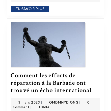
EN SAVOIR PLUS
EN SAVOIR PLUS
Comment les efforts de
réparation à la Barbade ont
Comment les efforts de réparation à la Bar
trouvé un écho international
OMDMHYD ONG
3 mars 2023
3 mars 2023
OMDMHYD ONG
0
|
|
Comment
10h34
|