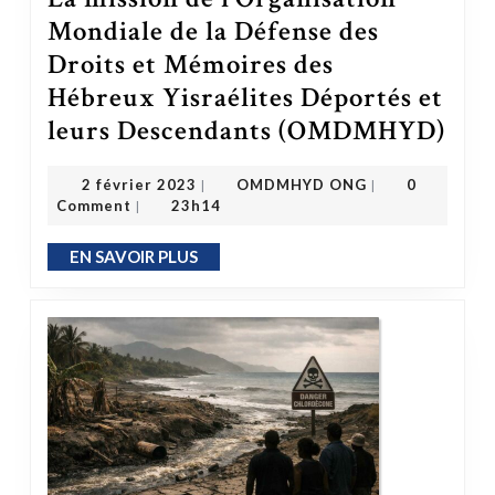
Mondiale de la Défense des
Droits et Mémoires des
Hébreux Yisraélites Déportés et
leurs Descendants (OMDMHYD)
La mission de l’Organisation Mondiale de l
OMDMHYD ONG
2 février 2023
2 février 2023
OMDMHYD ONG
0
|
|
Comment
23h14
|
EN SAVOIR PLUS
EN SAVOIR PLUS