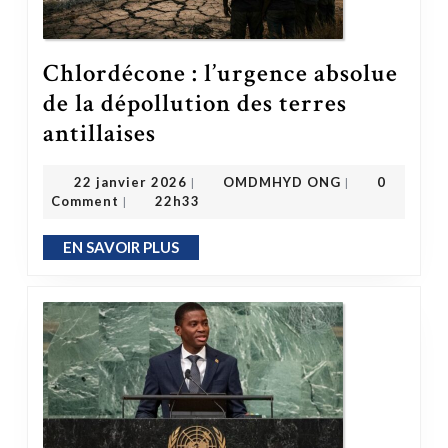
Chlordécone : l’urgence absolue
de la dépollution des terres
Chlordécone : l’urgence absolue de la dépollution des terres antillaises
antillaises
OMDMHYD ONG
22 janvier 2026
22 janvier 2026
OMDMHYD ONG
0
|
|
Comment
22h33
|
EN SAVOIR PLUS
EN SAVOIR PLUS