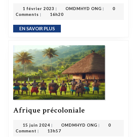
OMDMHYD ONG
1 février 2023
1 février 2023
OMDMHYD ONG
0
|
|
Comments
16h20
|
EN SAVOIR PLUS
EN SAVOIR PLUS
Afrique précoloniale
Afrique précoloniale
OMDMHYD ONG
15 juin 2024
15 juin 2024
OMDMHYD ONG
0
|
|
Comment
13h57
|