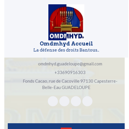
Skip to content
Skip to content
Omdmhyd Accueil
La défense des droits Bantous..
omdmhyd.guadeloupe@gmail.com
+33690916303
Fonds Cacao, rue de Cacoville 97130 Capesterre-
Belle-Eau GUADELOUPE