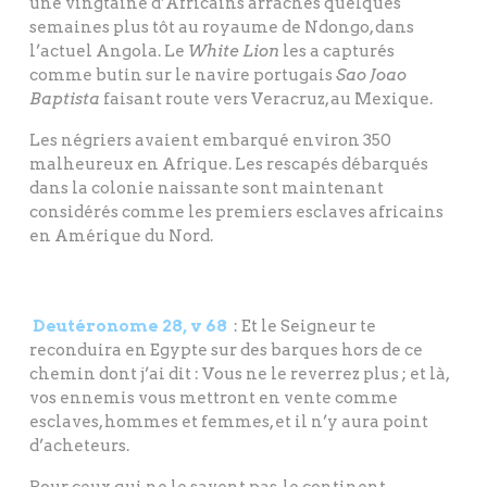
une vingtaine d’Africains arrachés quelques
semaines plus tôt au royaume de Ndongo, dans
l’actuel Angola. Le
White Lion
les a capturés
comme butin sur le navire portugais
Sao Joao
Baptista
faisant route vers Veracruz, au Mexique.
Les négriers avaient embarqué environ 350
malheureux en Afrique. Les rescapés débarqués
dans la colonie naissante sont maintenant
considérés comme les premiers esclaves africains
en Amérique du Nord.
Deutéronome 28, v 68
: Et le Seigneur te
reconduira en Egypte sur des barques hors de ce
chemin dont j’ai dit : Vous ne le reverrez plus ; et là,
vos ennemis vous mettront en vente comme
esclaves, hommes et femmes, et il n’y aura point
d’acheteurs.
Pour ceux qui ne le savent pas, le continent