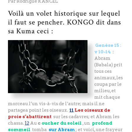
Par Rodrigue KANCEL
Voilà un volet historique sur lequel
il faut se pencher. KONGO dit dans
sa Kuma ceci :
Genèse 15 :
v 10-14
:
Abram
(Babala) prit
tous ces
animaux, les
coupa par le
milieu, et
mit chaque
morceau l’un vis-à-vis de l’autre; mais il ne
partagea point les oiseaux.
11
Les oiseaux de
proie s’abattirent
sur les cadavres; et Abram les
chassa.
12
Au
c
oucher du soleil
, un
profond
sommeil
tomba
sur Abram
; et voici, une frayeur