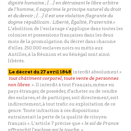
dignité humaine ; […] en détruisant le libre arbitre
de l’homme, il supprime le principe naturel du droit
et du devoir ; […] il est une violation flagrante du
dogme républicain : Liberté, Égalité, Fraternité
.»
L’abolition de l’esclavage s’applique dans toutes les
colonies et possessions françaises dans les deux
mois de la promulgation du décret dans chacune
d’elles. 250 000 esclaves noirs ou métis aux
Antilles, à la Réunion et au Sénégal sont ainsi
libérés.
Le décret du 27 avril 1848
interdit absolument «
tout châtiment corporel, toute vente de personnes
non libres
». Il interdit à tout Français, même en
pays étranger, de posséder, d’acheter ou de vendre
des esclaves, et de participer, soit directement, soit
indirectement, à tout trafic ou exploitation de ce
genre. Toute infraction à ces dispositions
entraînerait la perte de la qualité de citoyen
français ». L’article 7 précise que «
le sol de France
affranchit l’esclave qui le touche
. »