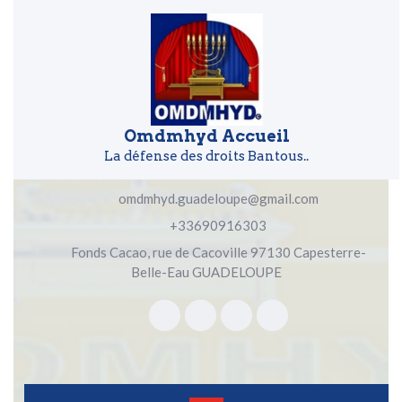
Skip to content
Skip to content
Omdmhyd Accueil
La défense des droits Bantous..
omdmhyd.guadeloupe@gmail.com
+33690916303
Fonds Cacao, rue de Cacoville 97130 Capesterre-
Belle-Eau GUADELOUPE