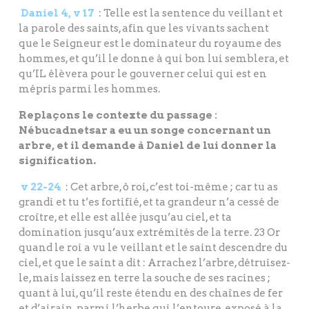
Daniel 4, v 17
: Telle est la sentence du veillant et
la parole des saints, afin que les vivants sachent
que le Seigneur est le dominateur du royaume des
hommes, et qu’il le donne à qui bon lui semblera, et
qu’IL élèvera pour le gouverner celui qui est en
mépris parmi les hommes.
Replaçons le contexte du passage :
Nébucadnetsar a eu un songe concernant un
arbre, et il demande à Daniel de lui donner la
signification.
v 22-24
: Cet arbre, ô roi, c’est toi-même ; car tu as
grandi et tu t’es fortifié, et ta grandeur n’a cessé de
croître, et elle est allée jusqu’au ciel, et ta
domination jusqu’aux extrémités de la terre. 23 Or
quand le roi a vu le veillant et le saint descendre du
ciel, et que le saint a dit : Arrachez l’arbre, détruisez-
le, mais laissez en terre la souche de ses racines ;
quant à lui, qu’il reste étendu en des chaînes de fer
et d’airain, parmi l’herbe qui l’entoure, exposé à la