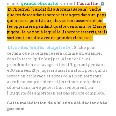
et une
grande obscurité
vinrent
l
‘
assaillir
.
13
Et l’Eternel (Yanda) dit à Abram (Babala): Sache
que tes descendants seront étrangers dans un pays
qui ne sera point à eux; ils y seront asservis, et on
les opprimera pendant quatre cents ans.
14
Mais je
jugerai la nation à laquelle ils seront asservis, et ils
sortiront ensuite avec de grandes richesses.
Livre des Jubilés, chapitre 14
: Sache pour
certain que ta semence sera comme un étranger
dans la terre [qui n’est] pas la leur et ils les
prendront en esclavage et les affligeront pendant
400 années. Et je jugerai aussi la nation pour qui ils
seront en esclavage et après cela ils en sortiront
avec beaucoup de biens et ils retourneront de ce
côté-ci dans la 4e génération seulement, car
l’iniquité des amorites n’est pas encore complète.
Cette malédiction de 400 ans a été déclenchée
par ceci :