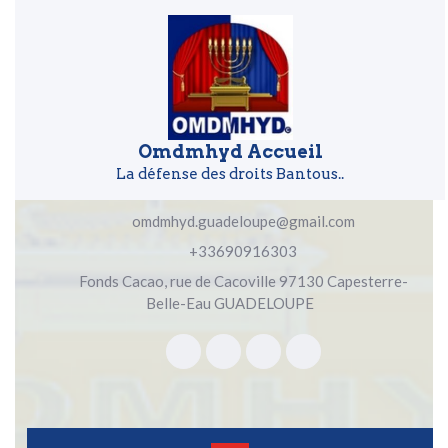
Skip to content
Skip to content
Omdmhyd Accueil
La défense des droits Bantous..
omdmhyd.guadeloupe@gmail.com
+33690916303
Fonds Cacao, rue de Cacoville 97130 Capesterre-
Belle-Eau GUADELOUPE