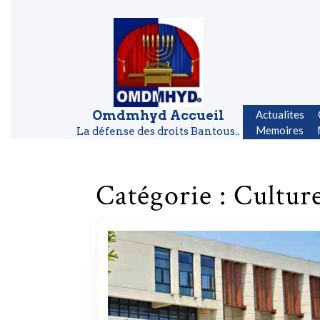
Skip to content
Skip to content
Omdmhyd Accueil
Actualites
Memoires
La défense des droits Bantous..
Catégorie :
Cultur