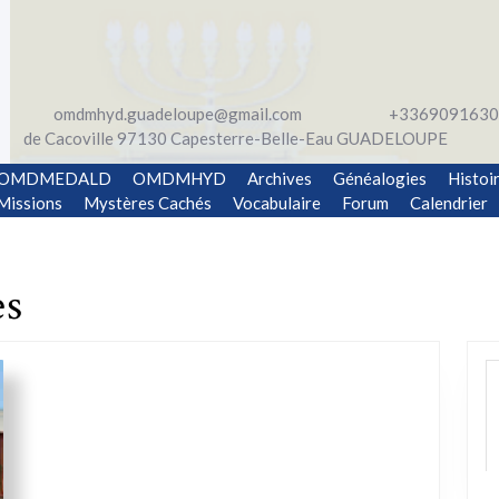
omdmhyd.guadeloupe@gmail.com
+3369091630
de Cacoville 97130 Capesterre-Belle-Eau GUADELOUPE
OMDMEDALD
OMDMHYD
Archives
Généalogies
Histoi
Missions
Mystères Cachés
Vocabulaire
Forum
Calendrier
es