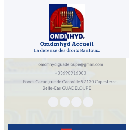
Skip to content
Skip to content
Omdmhyd Accueil
La défense des droits Bantous..
omdmhyd.guadeloupe@gmail.com
+33690916303
Fonds Cacao, rue de Cacoville 97130 Capesterre-
Belle-Eau GUADELOUPE