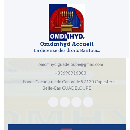
Skip to content
Skip to content
Omdmhyd Accueil
La défense des droits Bantous..
omdmhyd.guadeloupe@gmail.com
+33690916303
Fonds Cacao, rue de Cacoville 97130 Capesterre-
Belle-Eau GUADELOUPE