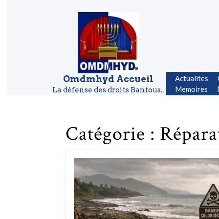
Skip to content
Skip to content
Omdmhyd Accueil
Actualites
Memoires
La défense des droits Bantous..
Catégorie :
Répara