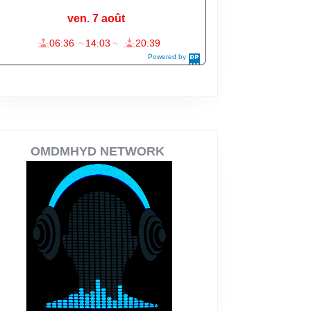
OMDMHYD NETWORK