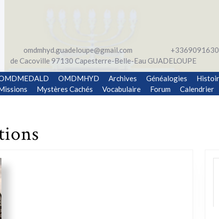
omdmhyd.guadeloupe@gmail.com
+3369091630
de Cacoville 97130 Capesterre-Belle-Eau GUADELOUPE
OMDMEDALD
OMDMHYD
Archives
Généalogies
Histoi
Missions
Mystères Cachés
Vocabulaire
Forum
Calendrier
tions