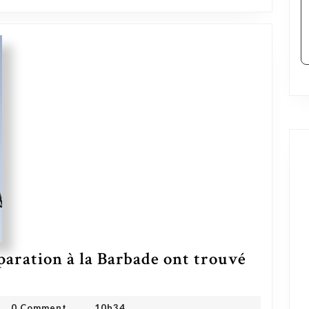
paration à la Barbade ont trouvé
ation à la Barbade ont trouvé un écho international
 ONG
0 Comment
10h34