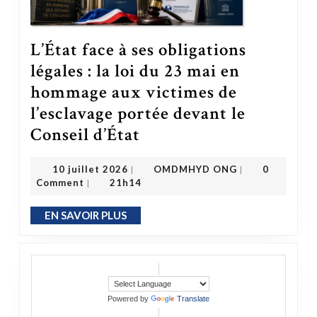
L’État face à ses obligations
légales : la loi du 23 mai en
hommage aux victimes de
l’esclavage portée devant le
Conseil d’État
L’État face à ses obligations légales : la loi du 23 mai en hommage aux victimes de l’esclavage portée devant le Conseil d’État
OMDMHYD ONG
10 juillet 2026
10 juillet 2026
OMDMHYD ONG
0
|
|
Comment
21h14
|
EN SAVOIR PLUS
EN SAVOIR PLUS
Powered by
Translate