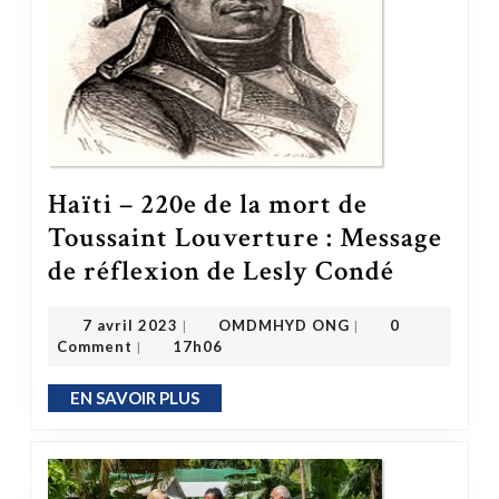
Haïti – 220e de la mort de
Toussaint Louverture : Message
de réflexion de Lesly Condé
Haïti – 220e de la mort de Toussaint Louverture : Message de réflexion de Lesly Condé
OMDMHYD ONG
7 avril 2023
7 avril 2023
OMDMHYD ONG
0
|
|
Comment
17h06
|
EN SAVOIR PLUS
EN SAVOIR PLUS