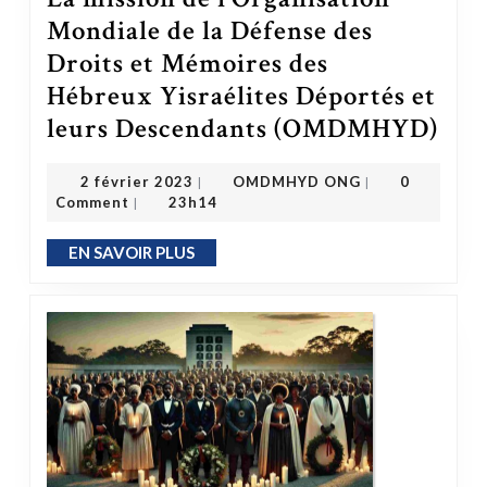
Mondiale de la Défense des
Droits et Mémoires des
Hébreux Yisraélites Déportés et
leurs Descendants (OMDMHYD)
La mission de l’Organisation Mondiale de l
OMDMHYD ONG
2 février 2023
2 février 2023
OMDMHYD ONG
0
|
|
Comment
23h14
|
EN SAVOIR PLUS
EN SAVOIR PLUS