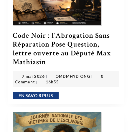
Code Noir : l’Abrogation Sans
Réparation Pose Question,
lettre ouverte au Député Max
Code Noir : l’Abrogation Sans Réparation Pose Question, lettre ouverte au Député Max Mathiasin
Mathiasin
OMDMHYD ONG
7 mai 2026
7 mai 2026
OMDMHYD ONG
0
|
|
Comment
16h55
|
EN SAVOIR PLUS
EN SAVOIR PLUS