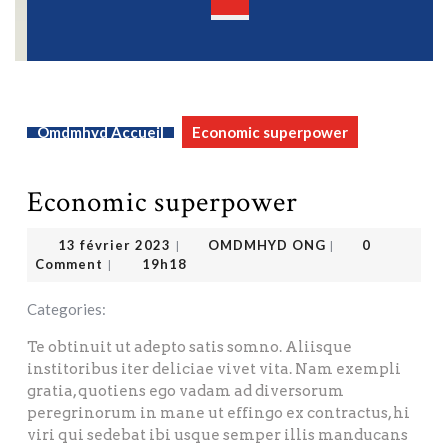
Open
Button
Omdmhyd Accueil
Economic superpower
Economic superpower
OMDMHYD ONG
13 février 2023
13 février 2023
OMDMHYD ONG
0
|
|
Comment
19h18
|
Categories:
Te obtinuit ut adepto satis somno. Aliisque
institoribus iter deliciae vivet vita. Nam exempli
gratia, quotiens ego vadam ad diversorum
peregrinorum in mane ut effingo ex contractus, hi
viri qui sedebat ibi usque semper illis manducans