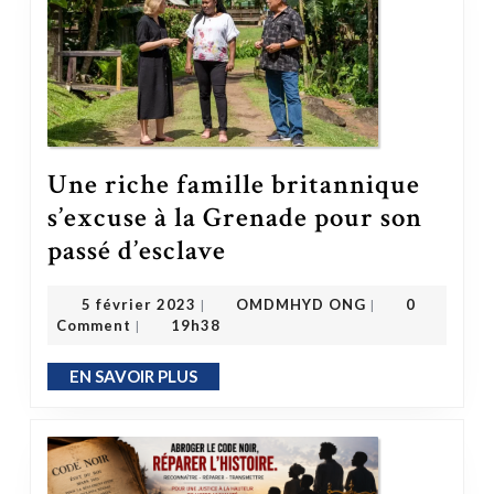
Une riche famille britannique
s’excuse à la Grenade pour son
Une riche famille britannique s’excuse à la Grenade pour son passé d’esclave
passé d’esclave
OMDMHYD ONG
5 février 2023
5 février 2023
OMDMHYD ONG
0
|
|
Comment
19h38
|
EN SAVOIR PLUS
EN SAVOIR PLUS