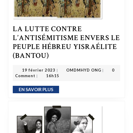
LA LUTTE CONTRE
L’ANTISÉMITISME ENVERS LE
PEUPLE HÉBREU YISRAÉLITE
LA LUTTE CONTRE L’ANTISÉMITISME ENVERS LE PEUPLE HÉBREU YISRAÉLITE (BANTOU)
(BANTOU)
OMDMHYD ONG
19 février 2023
19 février 2023
OMDMHYD ONG
0
|
|
Comment
16h15
|
EN SAVOIR PLUS
EN SAVOIR PLUS