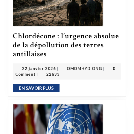
Chlordécone : l’urgence absolue
de la dépollution des terres
Chlordécone : l’urgence absolue de la dépollution des terres antillaises
antillaises
OMDMHYD ONG
22 janvier 2026
22 janvier 2026
OMDMHYD ONG
0
|
|
Comment
22h33
|
EN SAVOIR PLUS
EN SAVOIR PLUS