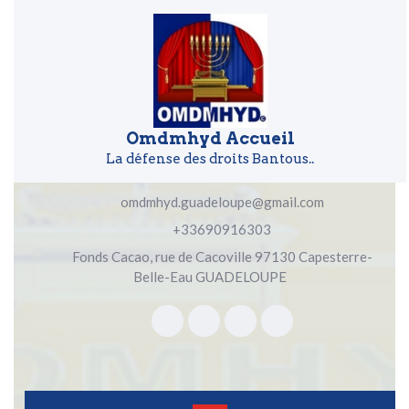
Skip to content
Skip to content
Omdmhyd Accueil
La défense des droits Bantous..
omdmhyd.guadeloupe@gmail.com
+33690916303
Fonds Cacao, rue de Cacoville 97130 Capesterre-
Belle-Eau GUADELOUPE