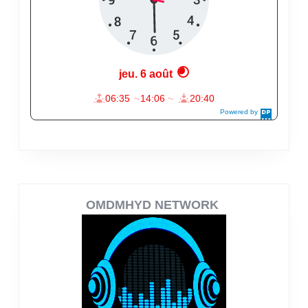
OMDMHYD NETWORK