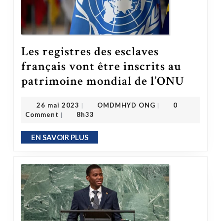
Les registres des esclaves
français vont être inscrits au
Les registres des esclaves français vont être inscrits au patrimoine mondial de l’ONU
patrimoine mondial de l’ONU
OMDMHYD ONG
26 mai 2023
26 mai 2023
OMDMHYD ONG
0
|
|
Comment
8h33
|
EN SAVOIR PLUS
EN SAVOIR PLUS