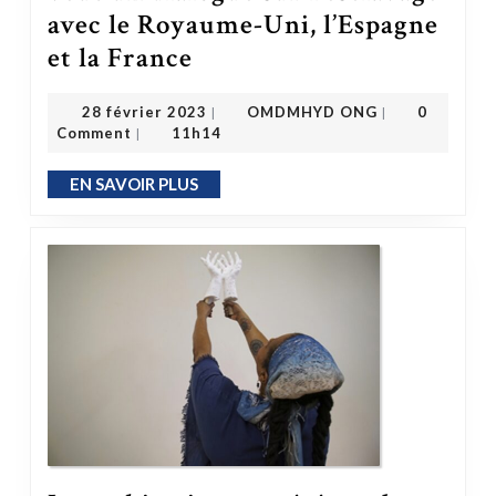
avec le Royaume-Uni, l’Espagne
et la France
Le Premier ministre de Grenade veut un dialogue sur l’esclavage avec le Royaume-Uni, l’Espagne et la France
OMDMHYD ONG
28 février 2023
28 février 2023
OMDMHYD ONG
0
|
|
Comment
11h14
|
EN SAVOIR PLUS
EN SAVOIR PLUS