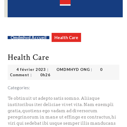
Open
Button
Omdmhyd Accueil
Health Care
Health Care
OMDMHYD ONG
4 février 2023
4 février 2023
OMDMHYD ONG
0
|
|
Comment
0h26
|
Categories:
Te obtinuit ut adepto satis somno. Aliisque
institoribus iter deliciae vivet vita. Nam exempli
gratia, quotiens ego vadam ad diversorum
peregrinorum in mane ut effingo ex contractus, hi
viri qui sedebat ibi usque semper illis manducans