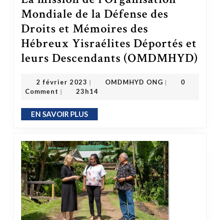
Mondiale de la Défense des
Droits et Mémoires des
Hébreux Yisraélites Déportés et
leurs Descendants (OMDMHYD)
La mission de l’Organisation Mondiale de l
OMDMHYD ONG
2 février 2023
2 février 2023
OMDMHYD ONG
0
|
|
Comment
23h14
|
EN SAVOIR PLUS
EN SAVOIR PLUS