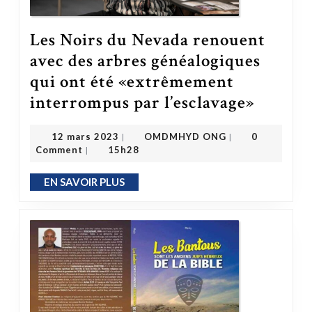
Les Noirs du Nevada renouent
avec des arbres généalogiques
qui ont été «extrêmement
interrompus par l’esclavage»
Les Noirs du Nevada renouent avec des arbres généalogiques qui ont été 
OMDMHYD ONG
12 mars 2023
12 mars 2023
OMDMHYD ONG
0
|
|
Comment
15h28
|
EN SAVOIR PLUS
EN SAVOIR PLUS