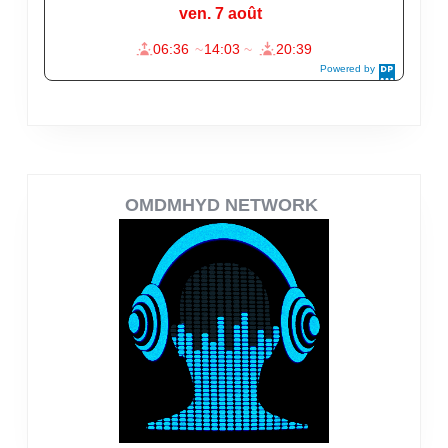
OMDMHYD NETWORK