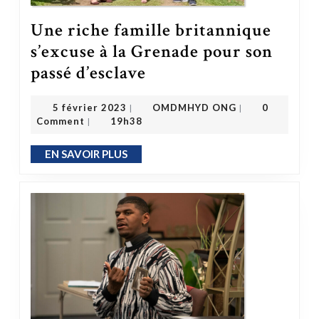
Une riche famille britannique
s’excuse à la Grenade pour son
Une riche famille britannique s’excuse à la Grenade pour son passé d’esclave
passé d’esclave
OMDMHYD ONG
5 février 2023
5 février 2023
OMDMHYD ONG
0
|
|
Comment
19h38
|
EN SAVOIR PLUS
EN SAVOIR PLUS