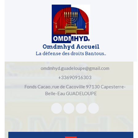
Skip to content
Skip to content
Omdmhyd Accueil
La défense des droits Bantous..
omdmhyd.guadeloupe@gmail.com
+33690916303
Fonds Cacao, rue de Cacoville 97130 Capesterre-
Belle-Eau GUADELOUPE