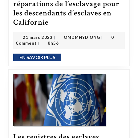
réparations de l’esclavage pour
les descendants d’esclaves en
Le groupe de travail sur les réparations de l’esclavage pour les descendants d’esclaves en Californie
Californie
OMDMHYD ONG
21 mars 2023
21 mars 2023
OMDMHYD ONG
0
|
|
Comment
8h56
|
EN SAVOIR PLUS
EN SAVOIR PLUS
Les registres des esclaves