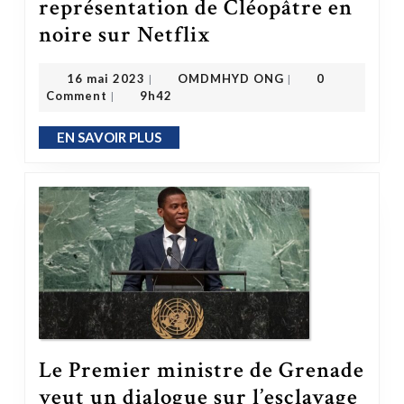
représentation de Cléopâtre en
Les Égyptiens se plaignent de la représentation de Cléopâtre en noire sur Netflix
noire sur Netflix
OMDMHYD ONG
16 mai 2023
16 mai 2023
OMDMHYD ONG
0
|
|
Comment
9h42
|
EN SAVOIR PLUS
EN SAVOIR PLUS
Le Premier ministre de Grenade
veut un dialogue sur l’esclavage