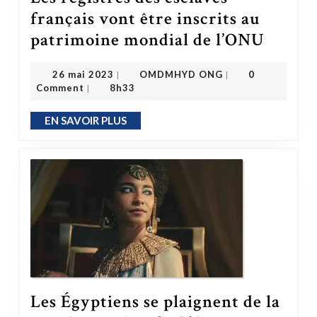
français vont être inscrits au
Les registres des esclaves français vont être inscrits au patrimoine mondial de l’ONU
patrimoine mondial de l’ONU
OMDMHYD ONG
26 mai 2023
26 mai 2023
OMDMHYD ONG
0
|
|
Comment
8h33
|
EN SAVOIR PLUS
EN SAVOIR PLUS
Les Égyptiens se plaignent de la