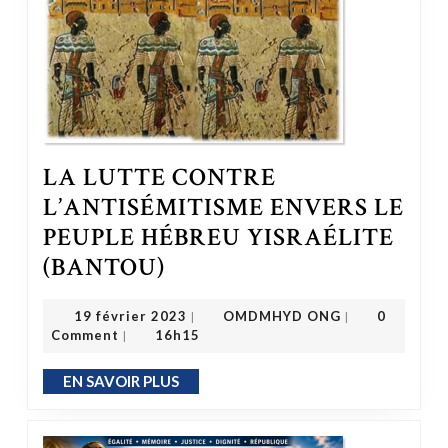
LA LUTTE CONTRE
L’ANTISÉMITISME ENVERS LE
PEUPLE HÉBREU YISRAÉLITE
LA LUTTE CONTRE L’ANTISÉMITISME ENVERS LE PEUPLE HÉBREU YISRAÉLITE (BANTOU)
(BANTOU)
OMDMHYD ONG
19 février 2023
19 février 2023
OMDMHYD ONG
0
|
|
Comment
16h15
|
EN SAVOIR PLUS
EN SAVOIR PLUS