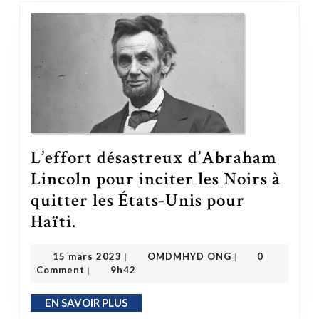
L’effort désastreux d’Abraham
Lincoln pour inciter les Noirs à
quitter les États-Unis pour
L’effort désastreux d’Abraham Lincoln pour inciter les Noirs à quitter les États-Unis pour Haïti.
Haïti.
OMDMHYD ONG
15 mars 2023
15 mars 2023
OMDMHYD ONG
0
|
|
Comment
9h42
|
EN SAVOIR PLUS
EN SAVOIR PLUS