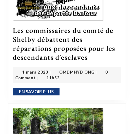
Les commissaires du comté de
Shelby débattent des
réparations proposées pour les
Les commissaires du comté de Shelby débattent des réparations proposées pour les descendants d’esclaves
descendants d’esclaves
OMDMHYD ONG
1 mars 2023
1 mars 2023
OMDMHYD ONG
0
|
|
Comment
11h52
|
EN SAVOIR PLUS
EN SAVOIR PLUS