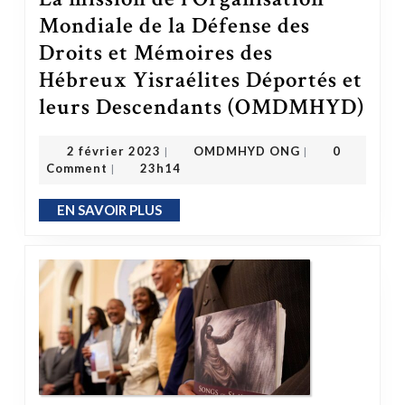
Mondiale de la Défense des
Droits et Mémoires des
Hébreux Yisraélites Déportés et
leurs Descendants (OMDMHYD)
La mission de l’Organisation Mondiale de l
OMDMHYD ONG
2 février 2023
2 février 2023
OMDMHYD ONG
0
|
|
Comment
23h14
|
EN SAVOIR PLUS
EN SAVOIR PLUS