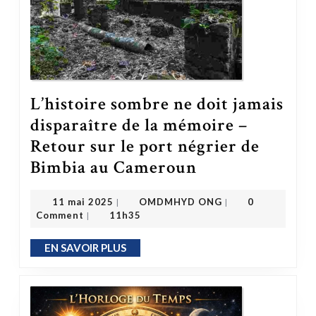
L’histoire sombre ne doit jamais
disparaître de la mémoire –
Retour sur le port négrier de
Bimbia au Cameroun
L’histoire sombre ne doit jamais disparaître de la mémoire – Retour sur le port négrier de Bimbia au Cameroun
OMDMHYD ONG
11 mai 2025
11 mai 2025
OMDMHYD ONG
0
|
|
Comment
11h35
|
EN SAVOIR PLUS
EN SAVOIR PLUS