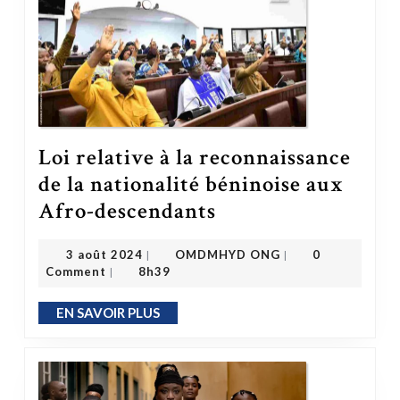
Loi relative à la reconnaissance
de la nationalité béninoise aux
Loi relative à la reconnaissance de la nationalité béninoise aux Afro-descendants
Afro-descendants
OMDMHYD ONG
3 août 2024
3 août 2024
OMDMHYD ONG
0
|
|
Comment
8h39
|
EN SAVOIR PLUS
EN SAVOIR PLUS