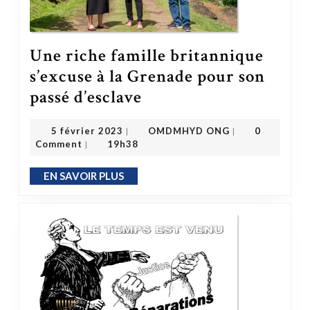
Une riche famille britannique
s’excuse à la Grenade pour son
Une riche famille britannique s’excuse à la Grenade pour son passé d’esclave
passé d’esclave
OMDMHYD ONG
5 février 2023
5 février 2023
OMDMHYD ONG
0
|
|
Comment
19h38
|
EN SAVOIR PLUS
EN SAVOIR PLUS