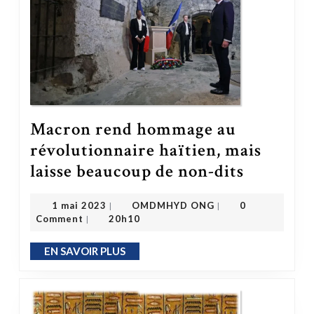
Macron rend hommage au
révolutionnaire haïtien, mais
Macron rend hommage au révolutionnaire haïtien, mais laisse beaucoup de non-dits
laisse beaucoup de non-dits
OMDMHYD ONG
1 mai 2023
1 mai 2023
OMDMHYD ONG
0
|
|
Comment
20h10
|
EN SAVOIR PLUS
EN SAVOIR PLUS