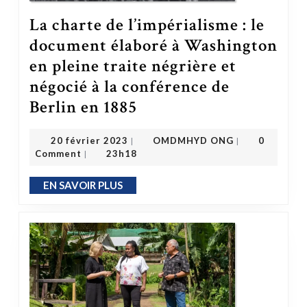
La charte de l’impérialisme : le
document élaboré à Washington
en pleine traite négrière et
négocié à la conférence de
Berlin en 1885
La charte de l’impérialisme : le document élaboré à Washington en pleine traite négrière et négocié à la conférence de Berlin en 1885
OMDMHYD ONG
20 février 2023
20 février 2023
OMDMHYD ONG
0
|
|
Comment
23h18
|
EN SAVOIR PLUS
EN SAVOIR PLUS