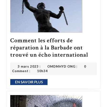
Comment les efforts de
réparation à la Barbade ont
Comment les efforts de réparation à la Bar
trouvé un écho international
OMDMHYD ONG
3 mars 2023
3 mars 2023
OMDMHYD ONG
0
|
|
Comment
10h34
|
EN SAVOIR PLUS
EN SAVOIR PLUS