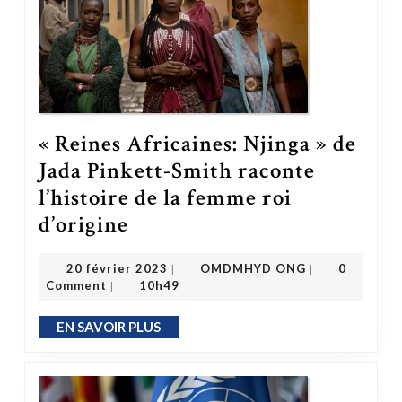
« Reines Africaines: Njinga » de
Jada Pinkett-Smith raconte
l’histoire de la femme roi
« Reines Africaines: Njinga » de Jada Pinkett-Smith raconte l’histoire de la femme roi d’origine
d’origine
OMDMHYD ONG
20 février 2023
20 février 2023
OMDMHYD ONG
0
|
|
Comment
10h49
|
EN SAVOIR PLUS
EN SAVOIR PLUS