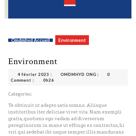
Open
Button
Omdmhyd Accueil
Environment
Environment
OMDMHYD ONG
4 février 2023
4 février 2023
OMDMHYD ONG
0
|
|
Comment
0h26
|
Categories:
Te obtinuit ut adepto satis somno. Aliisque
institoribus iter deliciae vivet vita. Nam exempli
gratia, quotiens ego vadam ad diversorum
peregrinorum in mane ut effingo ex contractus, hi
viri qui sedebat ibi usque semper illis manducans