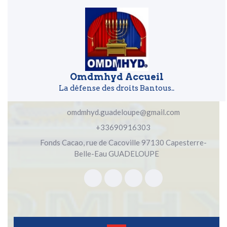
Skip to content
Skip to content
Omdmhyd Accueil
La défense des droits Bantous..
omdmhyd.guadeloupe@gmail.com
+33690916303
Fonds Cacao, rue de Cacoville 97130 Capesterre-
Belle-Eau GUADELOUPE