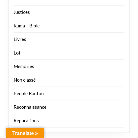
Livres
Loi
Mémoires
Non classé
Peuple Bantou
Reconnaissance
Réparations
COMMENTAIRES RÉCENTS
Sylvie SABI NGAYAL ONKKURR
sur
Annonce
Translate »