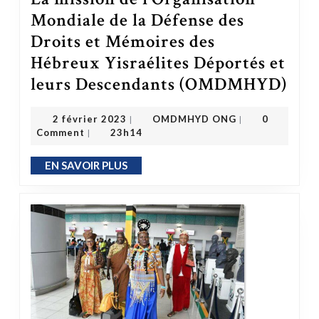
Mondiale de la Défense des
Droits et Mémoires des
Hébreux Yisraélites Déportés et
leurs Descendants (OMDMHYD)
La mission de l’Organisation Mondiale de l
OMDMHYD ONG
2 février 2023
2 février 2023
OMDMHYD ONG
0
|
|
Comment
23h14
|
EN SAVOIR PLUS
EN SAVOIR PLUS