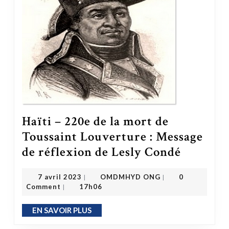
Haïti – 220e de la mort de
Toussaint Louverture : Message
de réflexion de Lesly Condé
Haïti – 220e de la mort de Toussaint Louverture : Message de réflexion de Lesly Condé
OMDMHYD ONG
7 avril 2023
7 avril 2023
OMDMHYD ONG
0
|
|
Comment
17h06
|
EN SAVOIR PLUS
EN SAVOIR PLUS