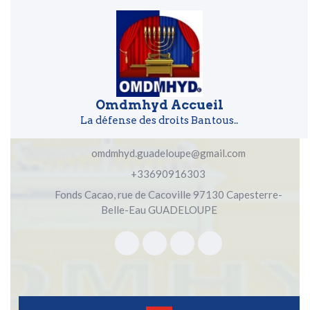
Skip to content
Skip to content
Omdmhyd Accueil
La défense des droits Bantous..
omdmhyd.guadeloupe@gmail.com
+33690916303
Fonds Cacao, rue de Cacoville 97130 Capesterre-
Belle-Eau GUADELOUPE