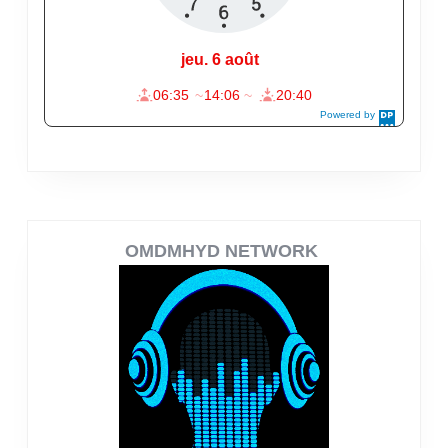
OMDMHYD NETWORK