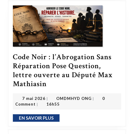
Code Noir : l’Abrogation Sans
Réparation Pose Question,
lettre ouverte au Député Max
Code Noir : l’Abrogation Sans Réparation Pose Question, lettre ouverte au Député Max Mathiasin
Mathiasin
OMDMHYD ONG
7 mai 2026
7 mai 2026
OMDMHYD ONG
0
|
|
Comment
16h55
|
EN SAVOIR PLUS
EN SAVOIR PLUS