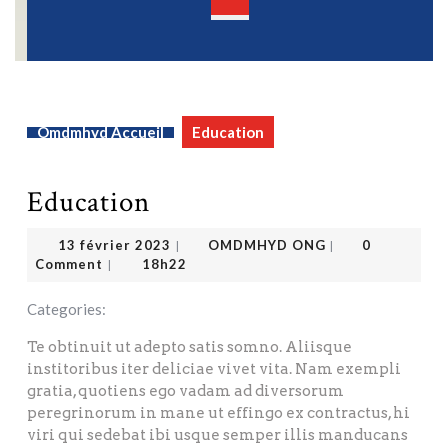
Open
Button
Omdmhyd Accueil
Education
Education
OMDMHYD ONG
13 février 2023
13 février 2023
OMDMHYD ONG
0
|
|
Comment
18h22
|
Categories:
Te obtinuit ut adepto satis somno. Aliisque
institoribus iter deliciae vivet vita. Nam exempli
gratia, quotiens ego vadam ad diversorum
peregrinorum in mane ut effingo ex contractus, hi
viri qui sedebat ibi usque semper illis manducans