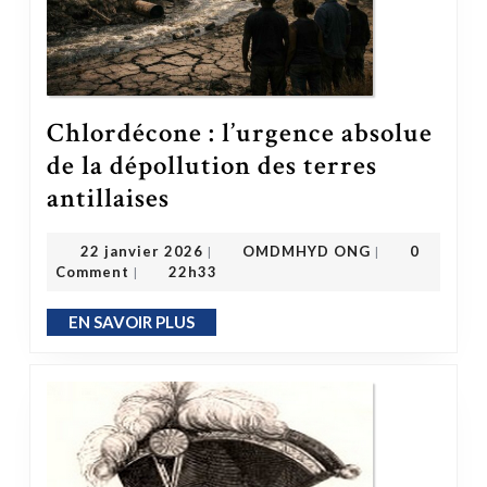
Chlordécone : l’urgence absolue
de la dépollution des terres
Chlordécone : l’urgence absolue de la dépollution des terres antillaises
antillaises
OMDMHYD ONG
22 janvier 2026
22 janvier 2026
OMDMHYD ONG
0
|
|
Comment
22h33
|
EN SAVOIR PLUS
EN SAVOIR PLUS