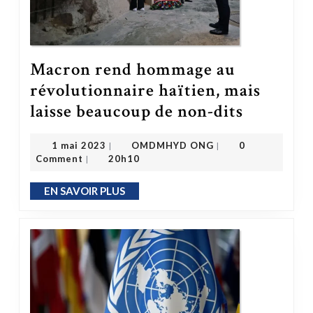
Macron rend hommage au
révolutionnaire haïtien, mais
Macron rend hommage au révolutionnaire haïtien, mais laisse beaucoup de non-dits
laisse beaucoup de non-dits
OMDMHYD ONG
1 mai 2023
1 mai 2023
OMDMHYD ONG
0
|
|
Comment
20h10
|
EN SAVOIR PLUS
EN SAVOIR PLUS