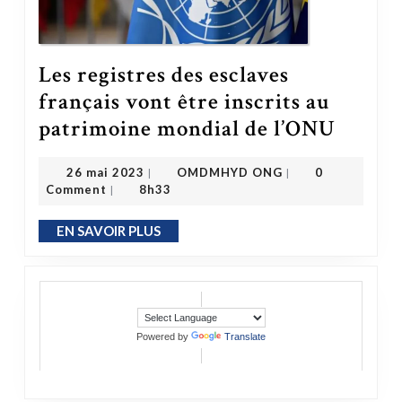
Les registres des esclaves
français vont être inscrits au
Les registres des esclaves français vont être inscrits au patrimoine mondial de l’ONU
patrimoine mondial de l’ONU
OMDMHYD ONG
26 mai 2023
26 mai 2023
OMDMHYD ONG
0
|
|
Comment
8h33
|
EN SAVOIR PLUS
EN SAVOIR PLUS
Powered by
Translate