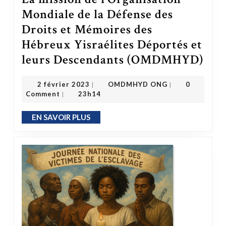
Mondiale de la Défense des
Droits et Mémoires des
Hébreux Yisraélites Déportés et
leurs Descendants (OMDMHYD)
La mission de l’Organisation Mondiale de l
OMDMHYD ONG
2 février 2023
2 février 2023
OMDMHYD ONG
0
|
|
Comment
23h14
|
EN SAVOIR PLUS
EN SAVOIR PLUS