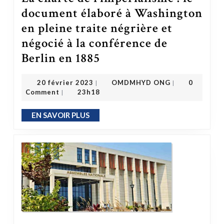
document élaboré à Washington
en pleine traite négrière et
négocié à la conférence de
Berlin en 1885
La charte de l’impérialisme : le document élaboré à Washington en pleine traite négrière et négocié à la conférence de Berlin en 1885
OMDMHYD ONG
20 février 2023
20 février 2023
OMDMHYD ONG
0
|
|
Comment
23h18
|
EN SAVOIR PLUS
EN SAVOIR PLUS