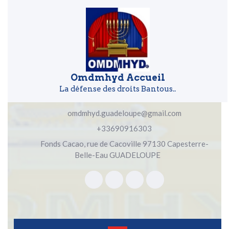
Skip to content
Skip to content
Omdmhyd Accueil
La défense des droits Bantous..
omdmhyd.guadeloupe@gmail.com
+33690916303
Fonds Cacao, rue de Cacoville 97130 Capesterre-
Belle-Eau GUADELOUPE