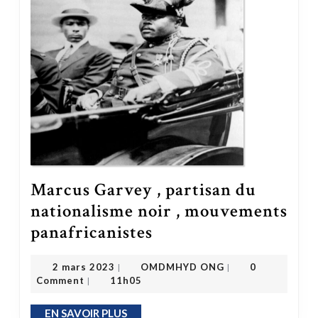
Marcus Garvey , partisan du
nationalisme noir , mouvements
Marcus Garvey , partisan du nationalisme noir , mouvements panafricanistes
panafricanistes
OMDMHYD ONG
2 mars 2023
2 mars 2023
OMDMHYD ONG
0
|
|
Comment
11h05
|
EN SAVOIR PLUS
EN SAVOIR PLUS