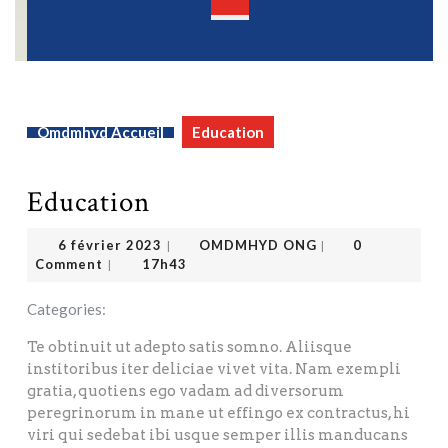
Open
Button
Omdmhyd Accueil
Education
Education
OMDMHYD ONG
6 février 2023
6 février 2023
OMDMHYD ONG
0
|
|
Comment
17h43
|
Categories:
Te obtinuit ut adepto satis somno. Aliisque
institoribus iter deliciae vivet vita. Nam exempli
gratia, quotiens ego vadam ad diversorum
peregrinorum in mane ut effingo ex contractus, hi
viri qui sedebat ibi usque semper illis manducans