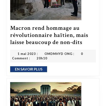
Macron rend hommage au
révolutionnaire haïtien, mais
Macron rend hommage au révolutionnaire haïtien, mais laisse beaucoup de non-dits
laisse beaucoup de non-dits
OMDMHYD ONG
1 mai 2023
1 mai 2023
OMDMHYD ONG
0
|
|
Comment
20h10
|
EN SAVOIR PLUS
EN SAVOIR PLUS