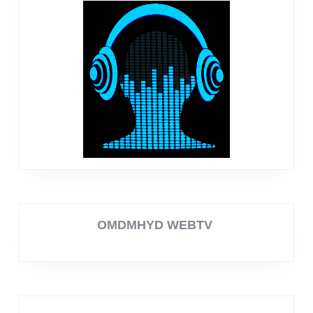
OMDMHYD WEBTV