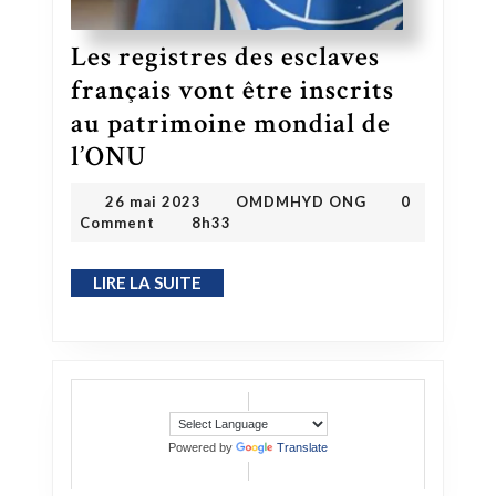
Les registres des esclaves
français vont être inscrits
au patrimoine mondial de
Les registres des esclaves français vont être inscrits au patrimoine mondial de l’ONU
l’ONU
OMDMHYD ONG
26 mai 2023
26 mai 2023
OMDMHYD ONG
0
Comment
8h33
LIRE LA SUITE
LIRE LA SUITE
Powered by
Translate