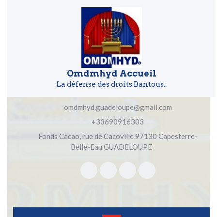
Skip to content
Skip to content
Omdmhyd Accueil
La défense des droits Bantous..
omdmhyd.guadeloupe@gmail.com
+33690916303
Fonds Cacao, rue de Cacoville 97130 Capesterre-
Belle-Eau GUADELOUPE