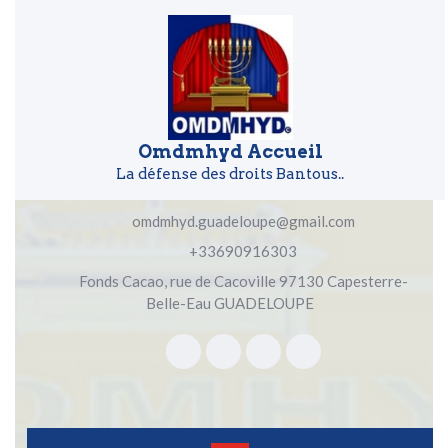
Skip to content
Skip to content
Omdmhyd Accueil
La défense des droits Bantous..
omdmhyd.guadeloupe@gmail.com
+33690916303
Fonds Cacao, rue de Cacoville 97130 Capesterre-
Belle-Eau GUADELOUPE