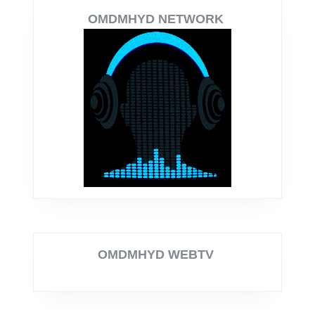
OMDMHYD NETWORK
OMDMHYD WEBTV