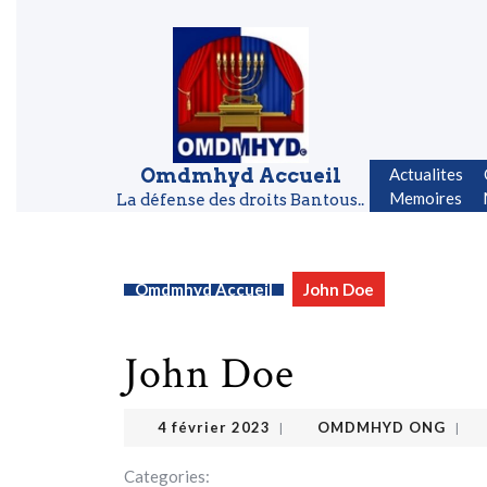
Skip to content
Skip to content
Omdmhyd Accueil
Actualites
Memoires
La défense des droits Bantous..
Omdmhyd Accueil
John Doe
John Doe
OMDMHYD ONG
4 février 2023
4 février 2023
OMDMHYD ONG
|
|
Categories: