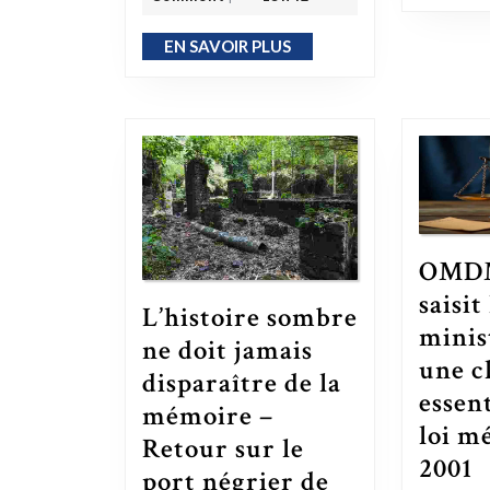
EN SAVOIR PLUS
EN SAVOIR PLUS
OMD
saisit
L’histoire sombre
minis
ne doit jamais
une c
disparaître de la
essent
mémoire –
loi m
Retour sur le
2001
OMDMEDALD saisit le Premier minist
port négrier de