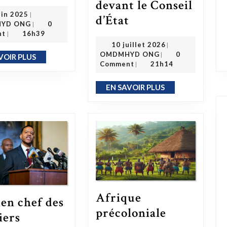
devant le Conseil
19 juin 2025
uin 2025
|
d’État
OMDMHYD ONG
L’État face à ses obligations légales : la loi du 23 mai en hommage aux victimes de l’esclavage portée devant le Conseil d’État
YD ONG
0
|
nt
16h39
|
10 juillet 2026
10 juillet 2026
|
OMDMHYD ONG
OMDMHYD ONG
0
|
VOIR PLUS
EN SAVOIR PLUS
Comment
21h14
|
EN SAVOIR PLUS
EN SAVOIR PLUS
Afrique
ien chef des
Afrique précoloni
précoloniale
iers