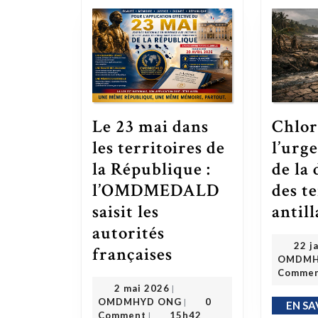
Le 23 mai dans
Chlor
les territoires de
l’urg
la République :
de la
l’OMDMEDALD
des t
saisit les
antill
autorités
22 j
Le 23 mai dans les territoires de la République : l’OMDMEDALD saisit les autorités françaises
françaises
OMDMH
Comme
2 mai 2026
2 mai 2026
|
OMDMHYD ONG
OMDMHYD ONG
0
|
EN SA
Comment
15h42
|