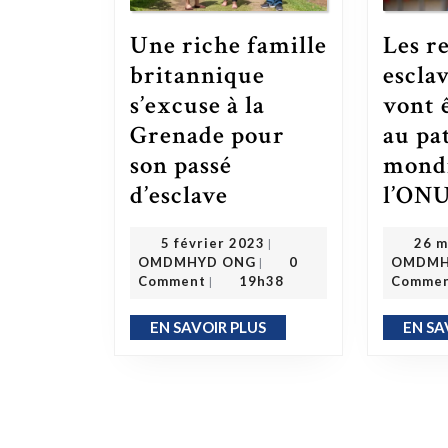
Une riche famille
Les r
britannique
escla
s’excuse à la
vont 
Grenade pour
au pa
son passé
mondi
Une riche famille britannique s’excuse à la Grenade pour son passé d’esclave
d’esclave
l’ON
5 février 2023
5 février 2023
26 m
|
OMDMHYD ONG
OMDMHYD ONG
0
OMDMH
|
Comment
19h38
Comme
|
EN SAVOIR PLUS
EN SA
EN SAVOIR PLUS