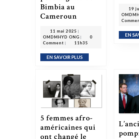
Bimbia au
19 j
Cameroun
L’histoire sombre ne doit jamais disparaître de la mémoire – Retour sur le port négrier de Bimbia au Cameroun
OMDMH
Comme
11 mai 2025
11 mai 2025
|
OMDMHYD ONG
EN SA
OMDMHYD ONG
0
|
Comment
11h35
|
EN SAVOIR PLUS
EN SAVOIR PLUS
5 femmes afro-
L’anc
américaines qui
pomp
ont changé le