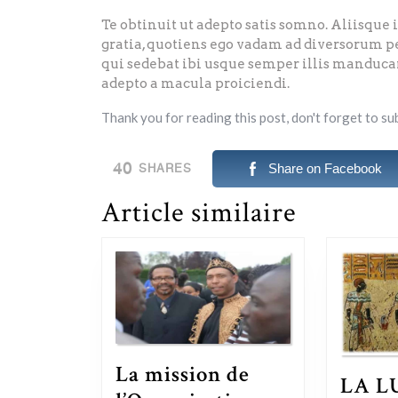
Te obtinuit ut adepto satis somno. Aliisque 
gratia, quotiens ego vadam ad diversorum pe
qui sedebat ibi usque semper illis manduc
adepto a macula proiciendi.
Thank you for reading this post, don't forget to su
40
Share on Facebook
SHARES
Article similaire
La mission de
LA L