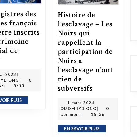
egistres des
Histoire de
ves français
l’esclavage – Les
être inscrits
Noirs qui
trimoine
rappellent la
al de
participation de
Les registres des esclaves français vont être inscrits au patrimoine mondial de l’ONU
U
Noirs à
l’esclavage n’ont
26 mai 2023
ai 2023
|
rien de
OMDMHYD ONG
YD ONG
0
|
subversifs
nt
8h33
Histoire de l’esclavage – Les Noirs qui rappellent la participation de Noirs à l’esclavage n’ont rien de subversifs
|
VOIR PLUS
EN SAVOIR PLUS
1 mars 2024
1 mars 2024
|
OMDMHYD ONG
OMDMHYD ONG
0
|
Comment
16h36
|
EN SAVOIR PLUS
EN SAVOIR PLUS