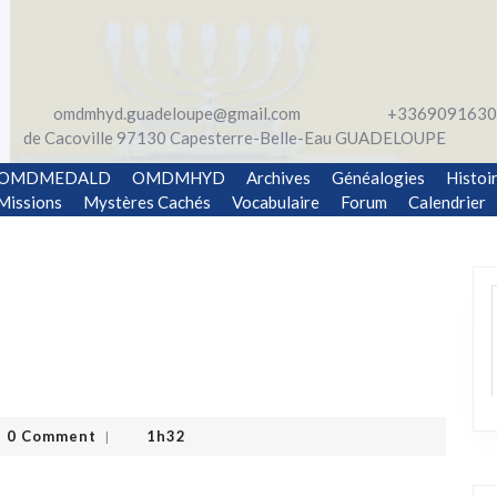
omdmhyd.guadeloupe@gmail.com
+3369091630
de Cacoville 97130 Capesterre-Belle-Eau GUADELOUPE
OMDMEDALD
OMDMHYD
Archives
Généalogies
Histoi
Missions
Mystères Cachés
Vocabulaire
Forum
Calendrier
0 Comment
1h32
|