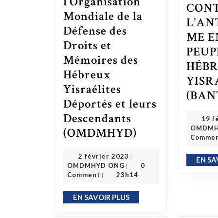
l’Organisation
CON
Mondiale de la
L’AN
Défense des
ME E
Droits et
PEUP
Mémoires des
HÉB
Hébreux
YISR
Yisraélites
(BAN
Déportés et leurs
Descendants
19 f
OMDMH
(OMDMHYD)
La mission de l’Organisation Mondiale de la Défense des Droits et Mémoires des Hébreux Yisraélites Déportés et leurs Descendants (OMDMHYD)
Comme
2 février 2023
2 février 2023
|
EN SA
OMDMHYD ONG
OMDMHYD ONG
0
|
Comment
23h14
|
EN SAVOIR PLUS
EN SAVOIR PLUS