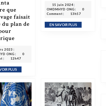
anta
15 juin 2024
15 juin 2024
|
OMDMHYD ONG
re que
OMDMHYD ONG
0
|
Comment
13h57
|
avage faisait
e du plan de
EN SAVOIR PLUS
EN SAVOIR PLUS
pour
rique
L’ancien chef des pompiers d’Atlanta suggère que l’esclavage faisait partie du plan de Dieu pour l’Amérique
7 mars 2023
rs 2023
|
OMDMHYD ONG
YD ONG
0
|
nt
12h47
|
VOIR PLUS
EN SAVOIR PLUS