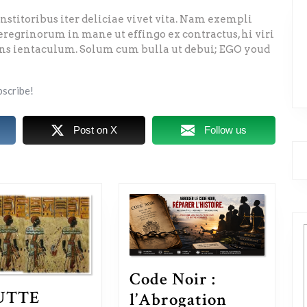
institoribus iter deliciae vivet vita. Nam exempli
regrinorum in mane ut effingo ex contractus, hi viri
ans ientaculum. Solum cum bulla ut debui; EGO youd
bscribe!
Post on X
Follow us
Code Noir :
UTTE
l’Abrogation