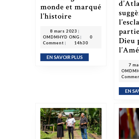
d’Atl
monde et marqué
suggè
5 femmes afro-américaines qui ont changé le monde et marqué l’histoire
l’histoire
l’escl
parti
8 mars 2023
8 mars 2023
|
OMDMHYD ONG
OMDMHYD ONG
0
|
Dieu 
Comment
14h30
|
l’Amé
EN SAVOIR PLUS
EN SAVOIR PLUS
7 ma
OMDMH
Comme
EN SA