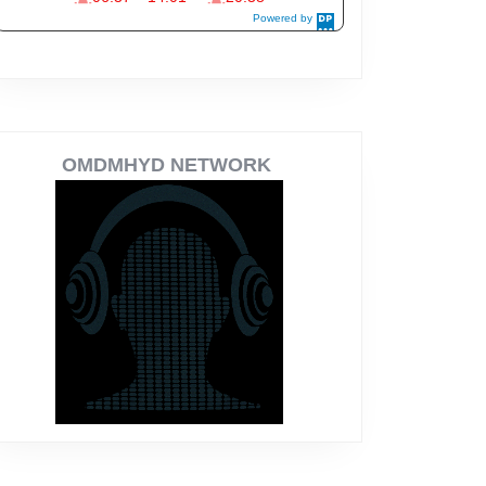
OMDMHYD NETWORK
me noir , mouvements panafricanistes