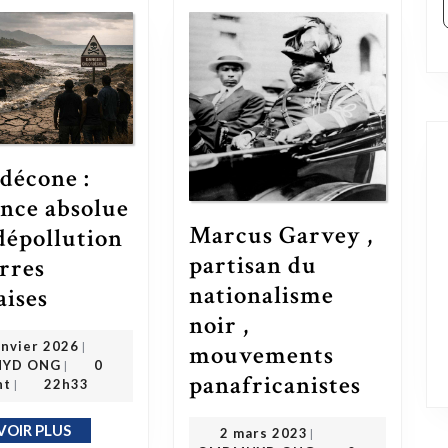
décone :
ence absolue
Marcus Garvey ,
 dépollution
partisan du
erres
Chlordécone : l’urgence absolue de la dépollution des terres antillaises
nationalisme
aises
noir ,
22 janvier 2026
anvier 2026
|
mouvements
OMDMHYD ONG
YD ONG
0
|
Marcus Garvey , partisan du nationalis
panafricanistes
nt
22h33
|
2 mars 2023
VOIR PLUS
EN SAVOIR PLUS
2 mars 2023
|
OMDMHYD ONG