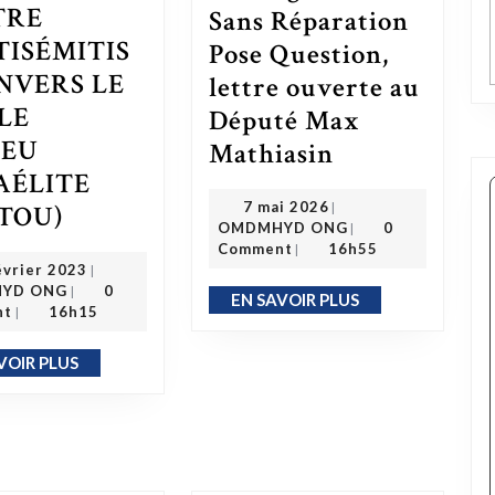
TRE
Sans Réparation
TISÉMITIS
Pose Question,
NVERS LE
lettre ouverte au
LE
Député Max
REU
Code Noir : l’Abrogation Sans Réparation Pose Question, lettre ouverte au Député Max Mathiasin
Mathiasin
AÉLITE
7 mai 2026
LA LUTTE CONTRE L’ANTISÉMITISME ENVERS LE PEUPLE HÉBREU YISRAÉLITE (BANTOU)
7 mai 2026
TOU)
|
OMDMHYD ONG
OMDMHYD ONG
0
|
Comment
16h55
|
19 février 2023
évrier 2023
|
OMDMHYD ONG
YD ONG
0
|
EN SAVOIR PLUS
EN SAVOIR PLUS
nt
16h15
|
VOIR PLUS
EN SAVOIR PLUS