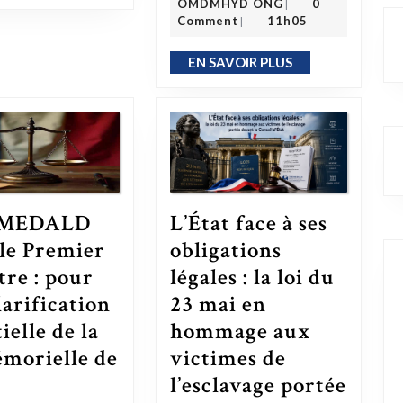
OMDMHYD ONG
0
|
Comment
11h05
|
EN SAVOIR PLUS
EN SAVOIR PLUS
MEDALD
L’État face à ses
 le Premier
obligations
tre : pour
légales : la loi du
larification
23 mai en
ielle de la
hommage aux
émorielle de
victimes de
re : pour une clarification essentielle de la loi mémorielle de 2001
l’esclavage portée