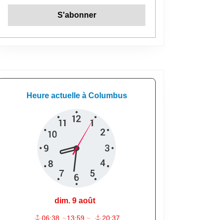
me noir , mouvements panafricanistes