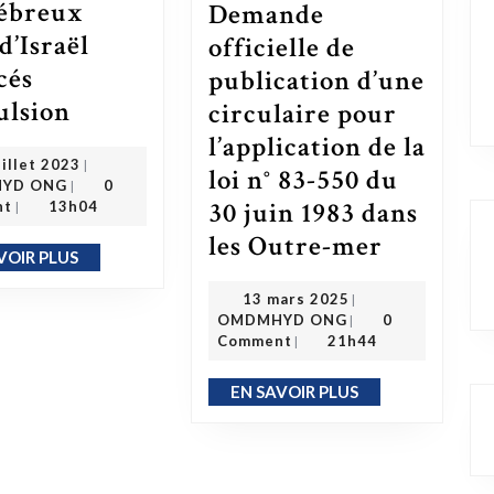
ébreux
Demande
d’Israël
officielle de
cés
publication d’une
Les Hébreux noirs d’Israël menacés d’expulsion
ulsion
circulaire pour
l’application de la
28 juillet 2023
uillet 2023
|
loi n° 83-550 du
OMDMHYD ONG
YD ONG
0
|
30 juin 1983 dans
nt
13h04
|
les Outre-mer
Demande officielle de publication d’une circulaire pour l’application de la loi n° 83-550 du 30 juin 1983 dans les Outre-mer
VOIR PLUS
EN SAVOIR PLUS
13 mars 2025
13 mars 2025
|
OMDMHYD ONG
OMDMHYD ONG
0
|
Comment
21h44
|
EN SAVOIR PLUS
EN SAVOIR PLUS