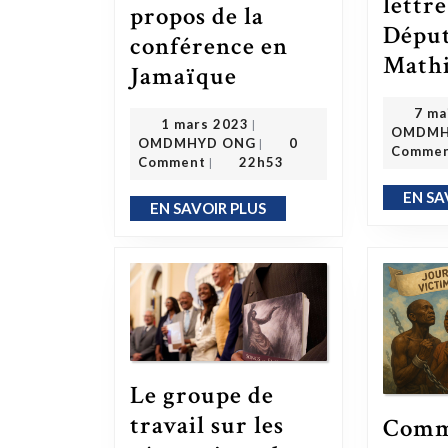
lettr
propos de la
Dépu
conférence en
Mathi
Les dirigeants africains optimistes à propos de la conférence en Jamaïque
Jamaïque
7 ma
1 mars 2023
1 mars 2023
|
OMDMH
OMDMHYD ONG
OMDMHYD ONG
0
|
Comme
Comment
22h53
|
EN SA
EN SAVOIR PLUS
EN SAVOIR PLUS
Le groupe de
travail sur les
Comm