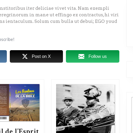
institoribus iter deliciae vivet vita. Nam exempli
regrinorum in mane ut effingo ex contractus, hi viri
ans ientaculum. Solum cum bulla ut debui; EGO youd
bscribe!
Post on X
Follow us
l de l’Esprit