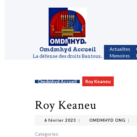
Skip to content
Skip to content
Omdmhyd Accueil
Actualites
Memoires
La défense des droits Bantous..
Omdmhyd Accueil
Roy Keaneu
Roy Keaneu
OMDMHYD ONG
6 février 2023
6 février 2023
OMDMHYD ONG
|
|
Categories: