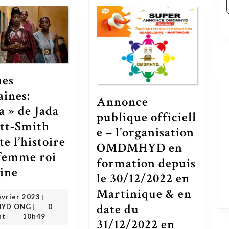
nes
aines:
Annonce
a » de Jada
publique officiell
tt-Smith
e – l’organisation
e l’histoire
OMDMHYD en
 femme roi
formation depuis
« Reines Africaines: Njinga » de Jada Pinkett-Smith raconte l’histoire de la femme roi d’origine
gine
le 30/12/2022 en
Martinique & en
20 février 2023
évrier 2023
|
OMDMHYD ONG
date du
YD ONG
0
|
nt
10h49
|
31/12/2022 en