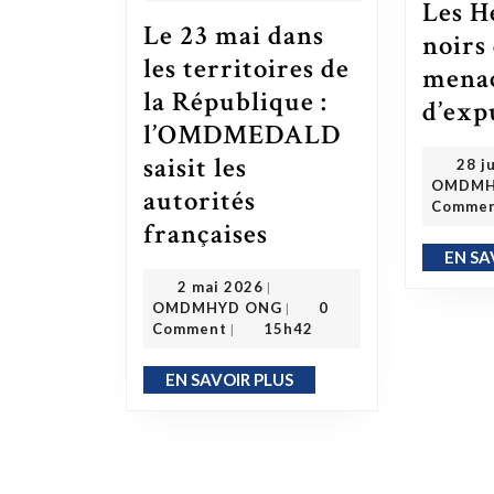
Les H
Le 23 mai dans
noirs 
les territoires de
mena
la République :
d’exp
l’OMDMEDALD
saisit les
28 j
OMDMH
autorités
Comme
Le 23 mai dans les territoires de la République : l’OMDMEDALD saisit les autorités françaises
françaises
EN SA
2 mai 2026
2 mai 2026
|
OMDMHYD ONG
OMDMHYD ONG
0
|
Comment
15h42
|
EN SAVOIR PLUS
EN SAVOIR PLUS