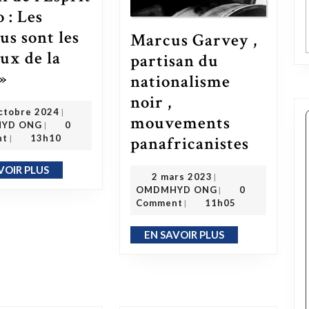
 : Les
us sont les
Marcus Garvey ,
ux de la
partisan du
L’Éveil de l’Esprit Kongo : Les Bantous sont les hébreux de la Bible »
 »
nationalisme
noir ,
25 octobre 2024
ctobre 2024
|
mouvements
OMDMHYD ONG
YD ONG
0
|
Marcus Garvey , partisan du nationalis
panafricanistes
nt
13h10
|
VOIR PLUS
EN SAVOIR PLUS
2 mars 2023
2 mars 2023
|
OMDMHYD ONG
OMDMHYD ONG
0
|
Comment
11h05
|
EN SAVOIR PLUS
EN SAVOIR PLUS