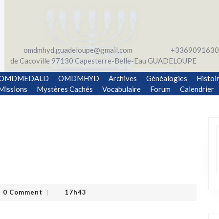
omdmhyd.guadeloupe@gmail.com
+3369091630
de Cacoville 97130 Capesterre-Belle-Eau GUADELOUPE
OMDMEDALD
OMDMHYD
Archives
Généalogies
Histoi
Missions
Mystères Cachés
Vocabulaire
Forum
Calendrier
0 Comment
17h43
|