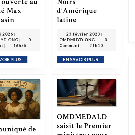
e ouverte au
Noirs
té Max
d’Amérique
17 livres pour comprendre l’histoire des Noirs d’Amérique latine
Code Noir : l’Abrogation Sans Réparation Pose Question, lettre ouverte au Député Max Mathiasin
asin
latine
7 mai 2026
23 février 2023
i 2026
23 février 2023
|
|
OMDMHYD ONG
OMDMHYD ONG
YD ONG
0
OMDMHYD ONG
0
|
|
nt
16h55
Comment
21h10
|
|
VOIR PLUS
EN SAVOIR PLUS
EN SAVOIR PLUS
EN SAVOIR PLUS
OMDMEDALD
saisit le Premier
uniqué de
Communiqué de presse
ministre : pour