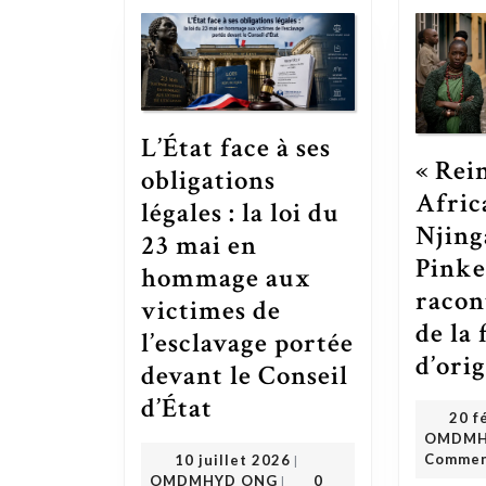
L’État face à ses
« Rei
obligations
Afric
légales : la loi du
Njing
23 mai en
Pinke
hommage aux
racont
victimes de
de la
l’esclavage portée
d’ori
devant le Conseil
d’État
L’État face à ses obligations légales : la loi du 23 mai en hommage aux victimes de l’esclavage portée devant le Conseil d’État
20 f
OMDMH
10 juillet 2026
Comme
10 juillet 2026
|
OMDMHYD ONG
OMDMHYD ONG
0
|