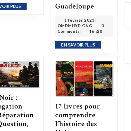
Guadeloupe
Annonce publique officielle – l’organisation OMDMHYD en formation depuis le 30/12/2022 en Martinique & en date du 31/12/2022 en Guad
VOIR PLUS
EN SAVOIR PLUS
1 février 2023
1 février 2023
|
OMDMHYD ONG
OMDMHYD ONG
0
|
Comments
16h20
|
EN SAVOIR PLUS
EN SAVOIR PLUS
Noir :
ogation
17 livres pour
Réparation
comprendre
Question,
l’histoire des