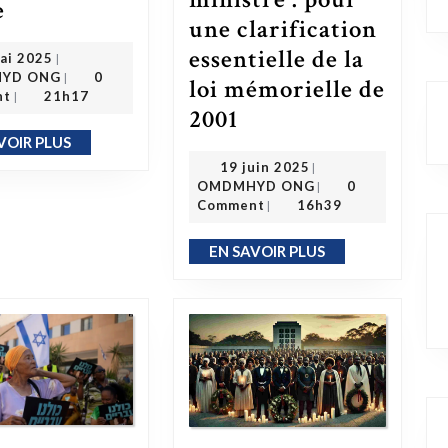
e
une clarification
essentielle de la
21 mai 2025
ai 2025
|
OMDMHYD ONG
YD ONG
0
|
loi mémorielle de
nt
21h17
|
2001
OMDMEDALD saisit le Premier ministre : pour une clarification essentielle de la loi mémorielle de 2001
VOIR PLUS
EN SAVOIR PLUS
19 juin 2025
19 juin 2025
|
OMDMHYD ONG
OMDMHYD ONG
0
|
Comment
16h39
|
EN SAVOIR PLUS
EN SAVOIR PLUS