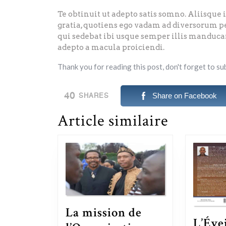
Te obtinuit ut adepto satis somno. Aliisque 
gratia, quotiens ego vadam ad diversorum pe
qui sedebat ibi usque semper illis manduc
adepto a macula proiciendi.
Thank you for reading this post, don't forget to su
40
Share on Facebook
SHARES
Article similaire
La mission de
L’Évei