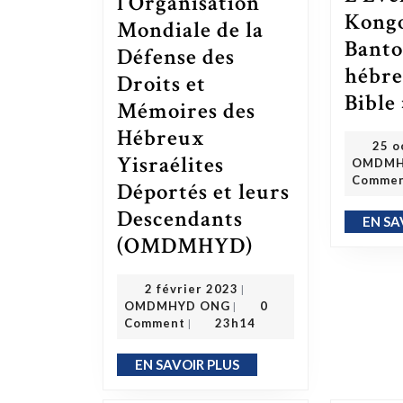
l’Organisation
Kongo
Mondiale de la
Banto
Défense des
hébre
Droits et
Bible
Mémoires des
Hébreux
25 o
Yisraélites
OMDMH
Comme
Déportés et leurs
Descendants
EN SA
(OMDMHYD)
La mission de l’Organisation Mondiale de la Défense des Droits et Mémoires des Hébreux Yisraélites Déportés et leurs Descendants (OMDMHYD)
2 février 2023
2 février 2023
|
OMDMHYD ONG
OMDMHYD ONG
0
|
Comment
23h14
|
EN SAVOIR PLUS
EN SAVOIR PLUS