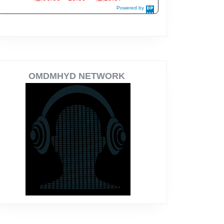
OMDMHYD NETWORK