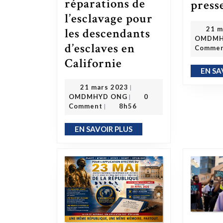
réparations de
press
l’esclavage pour
21 m
les descendants
OMDMH
d’esclaves en
Comme
Le groupe de travail sur les réparations de l’esclavage pour les descendants d’esclaves en Californie
Californie
EN SA
21 mars 2023
21 mars 2023
|
OMDMHYD ONG
OMDMHYD ONG
0
|
Comment
8h56
|
EN SAVOIR PLUS
EN SAVOIR PLUS