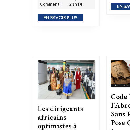
Comment
21h14
|
EN SA
EN SAVOIR PLUS
EN SAVOIR PLUS
Code 
l’Abr
Les dirigeants
Sans 
africains
Pose 
optimistes à