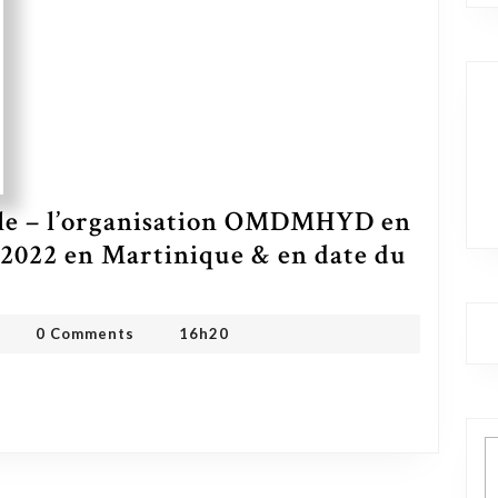
lle – l’organisation OMDMHYD en
/2022 en Martinique & en date du
e publique officielle – l’organisation OMDMHYD en formation depuis le 30/12/2022 en Martinique & en date du 31/12/2022 en Guadeloupe
DMHYD ONG
0 Comments
16h20