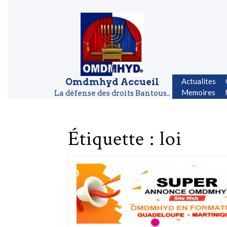
Skip to content
Skip to content
Omdmhyd Accueil
Actualites
Memoires
La défense des droits Bantous..
Étiquette :
loi