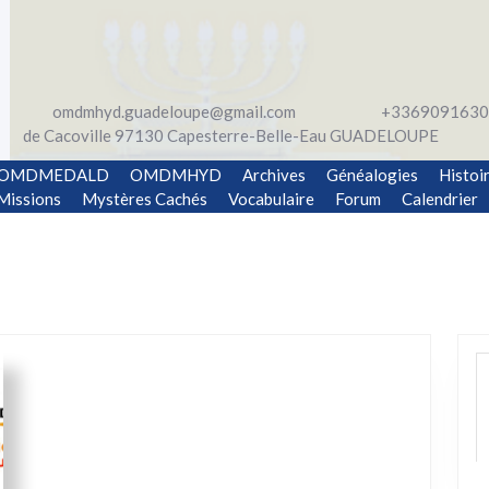
omdmhyd.guadeloupe@gmail.com
+3369091630
de Cacoville 97130 Capesterre-Belle-Eau GUADELOUPE
OMDMEDALD
OMDMHYD
Archives
Généalogies
Histoi
Missions
Mystères Cachés
Vocabulaire
Forum
Calendrier