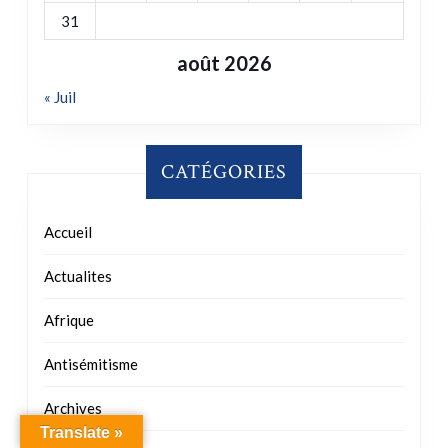
24
25
26
27
28
29
30
31
août 2026
« Juil
CATÉGORIES
Accueil
Actualites
Afrique
Antisémitisme
Translate »