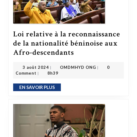
Loi relative à la reconnaissance
de la nationalité béninoise aux
Loi relative à la reconnaissance de la nationalité béninoise aux Afro-descendants
Afro-descendants
OMDMHYD ONG
3 août 2024
3 août 2024
OMDMHYD ONG
0
|
|
Comment
8h39
|
EN SAVOIR PLUS
EN SAVOIR PLUS