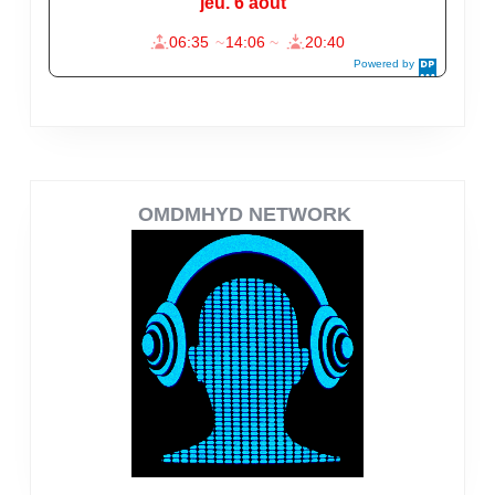
OMDMHYD NETWORK