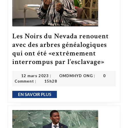
Les Noirs du Nevada renouent
avec des arbres généalogiques
qui ont été «extrêmement
interrompus par l’esclavage»
Les Noirs du Nevada renouent avec des arbres généalogiques qui ont été 
OMDMHYD ONG
12 mars 2023
12 mars 2023
OMDMHYD ONG
0
|
|
Comment
15h28
|
EN SAVOIR PLUS
EN SAVOIR PLUS