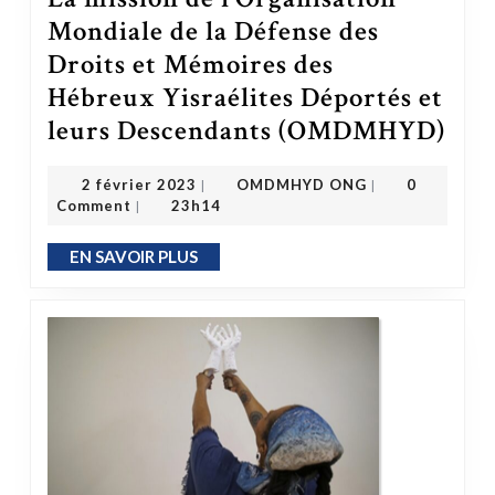
Mondiale de la Défense des
Droits et Mémoires des
Hébreux Yisraélites Déportés et
leurs Descendants (OMDMHYD)
La mission de l’Organisation Mondiale de l
OMDMHYD ONG
2 février 2023
2 février 2023
OMDMHYD ONG
0
|
|
Comment
23h14
|
EN SAVOIR PLUS
EN SAVOIR PLUS