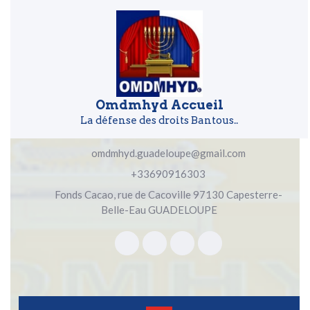
Skip to content
Skip to content
Omdmhyd Accueil
La défense des droits Bantous..
omdmhyd.guadeloupe@gmail.com
+33690916303
Fonds Cacao, rue de Cacoville 97130 Capesterre-
Belle-Eau GUADELOUPE