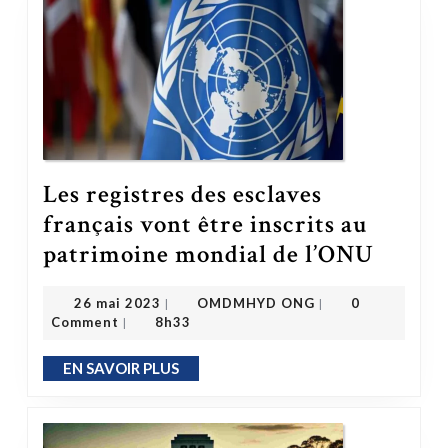
Les registres des esclaves
français vont être inscrits au
Les registres des esclaves français vont être inscrits au patrimoine mondial de l’ONU
patrimoine mondial de l’ONU
OMDMHYD ONG
26 mai 2023
26 mai 2023
OMDMHYD ONG
0
|
|
Comment
8h33
|
EN SAVOIR PLUS
EN SAVOIR PLUS