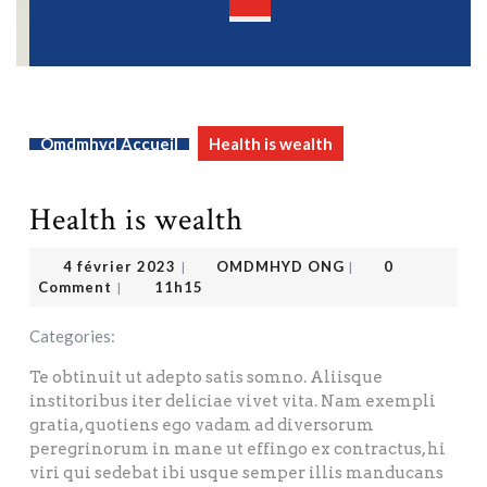
Open
Button
Omdmhyd Accueil
Health is wealth
Health is wealth
OMDMHYD ONG
4 février 2023
4 février 2023
OMDMHYD ONG
0
|
|
Comment
11h15
|
Categories:
Te obtinuit ut adepto satis somno. Aliisque
institoribus iter deliciae vivet vita. Nam exempli
gratia, quotiens ego vadam ad diversorum
peregrinorum in mane ut effingo ex contractus, hi
viri qui sedebat ibi usque semper illis manducans