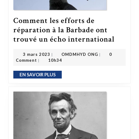
Comment les efforts de
réparation à la Barbade ont
Comment les efforts de réparation à la Bar
trouvé un écho international
OMDMHYD ONG
3 mars 2023
3 mars 2023
OMDMHYD ONG
0
|
|
Comment
10h34
|
EN SAVOIR PLUS
EN SAVOIR PLUS