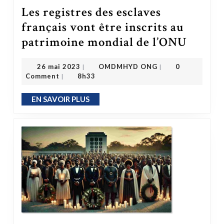
Les registres des esclaves
français vont être inscrits au
Les registres des esclaves français vont être inscrits au patrimoine mondial de l’ONU
patrimoine mondial de l’ONU
OMDMHYD ONG
26 mai 2023
26 mai 2023
OMDMHYD ONG
0
|
|
Comment
8h33
|
EN SAVOIR PLUS
EN SAVOIR PLUS