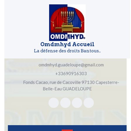
Skip to content
Skip to content
Omdmhyd Accueil
La défense des droits Bantous..
omdmhyd.guadeloupe@gmail.com
+33690916303
Fonds Cacao, rue de Cacoville 97130 Capesterre-
Belle-Eau GUADELOUPE