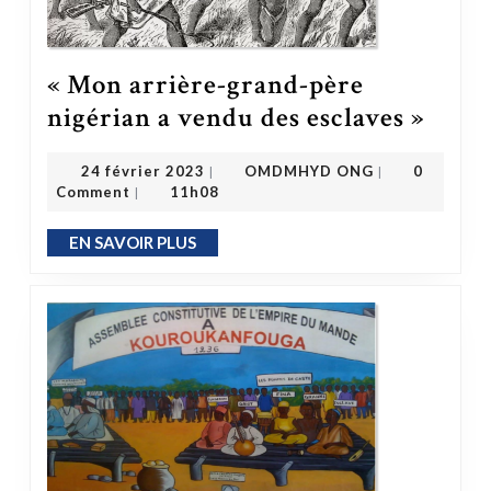
« Mon arrière-grand-père
« Mon arrière-grand-père nigéri
nigérian a vendu des esclaves »
OMDMHYD ONG
24 février 2023
24 février 2023
OMDMHYD ONG
0
|
|
Comment
11h08
|
EN SAVOIR PLUS
EN SAVOIR PLUS