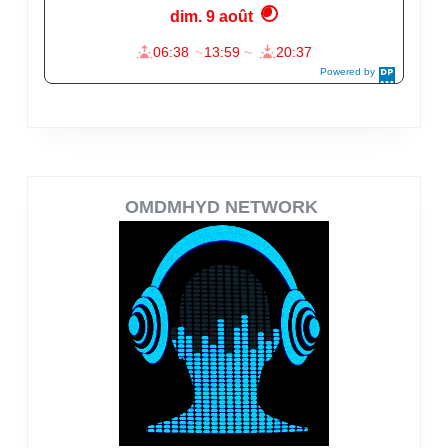
OMDMHYD NETWORK