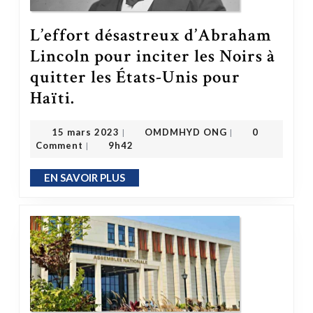
L’effort désastreux d’Abraham
Lincoln pour inciter les Noirs à
quitter les États-Unis pour
L’effort désastreux d’Abraham Lincoln pour inciter les Noirs à quitter les États-Unis pour Haïti.
Haïti.
OMDMHYD ONG
15 mars 2023
15 mars 2023
OMDMHYD ONG
0
|
|
Comment
9h42
|
EN SAVOIR PLUS
EN SAVOIR PLUS