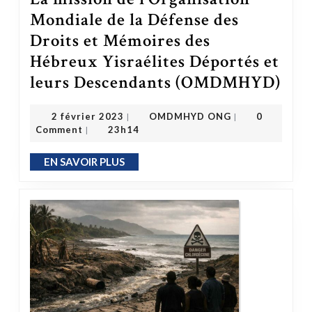
Mondiale de la Défense des
Droits et Mémoires des
Hébreux Yisraélites Déportés et
leurs Descendants (OMDMHYD)
La mission de l’Organisation Mondiale de l
OMDMHYD ONG
2 février 2023
2 février 2023
OMDMHYD ONG
0
|
|
Comment
23h14
|
EN SAVOIR PLUS
EN SAVOIR PLUS