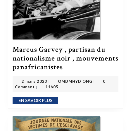
Marcus Garvey , partisan du
nationalisme noir , mouvements
Marcus Garvey , partisan du nationalisme noir , mouvements panafricanistes
panafricanistes
OMDMHYD ONG
2 mars 2023
2 mars 2023
OMDMHYD ONG
0
|
|
Comment
11h05
|
EN SAVOIR PLUS
EN SAVOIR PLUS