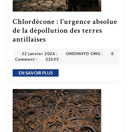
Chlordécone : l’urgence absolue
de la dépollution des terres
Chlordécone : l’urgence absolue de la dépollution des terres antillaises
antillaises
OMDMHYD ONG
22 janvier 2026
22 janvier 2026
OMDMHYD ONG
0
|
|
Comment
22h33
|
EN SAVOIR PLUS
EN SAVOIR PLUS