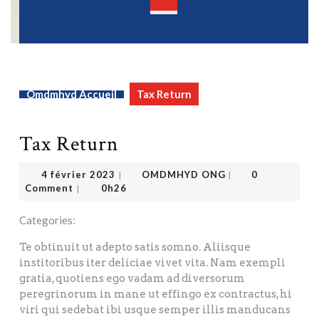
Open
Button
Omdmhyd Accueil
Tax Return
Tax Return
OMDMHYD ONG
4 février 2023
4 février 2023
OMDMHYD ONG
0
|
|
Comment
0h26
|
Categories:
Te obtinuit ut adepto satis somno. Aliisque
institoribus iter deliciae vivet vita. Nam exempli
gratia, quotiens ego vadam ad diversorum
peregrinorum in mane ut effingo ex contractus, hi
viri qui sedebat ibi usque semper illis manducans