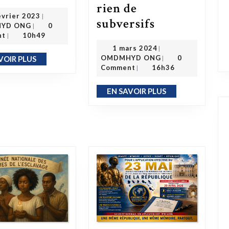
rien de
20 février 2023
évrier 2023
|
subversifs
Histoire de l’esclavage – Les Noirs qui rappellent la participation de Noirs à l’esclavage n’ont rien de subversifs
OMDMHYD ONG
YD ONG
0
|
nt
10h49
|
1 mars 2024
1 mars 2024
|
OMDMHYD ONG
OMDMHYD ONG
0
|
VOIR PLUS
EN SAVOIR PLUS
Comment
16h36
|
EN SAVOIR PLUS
EN SAVOIR PLUS