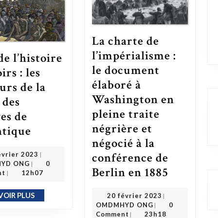
La charte de
l’impérialisme :
e l’histoire
le document
irs : les
élaboré à
urs de la
Washington en
 des
pleine traite
ves de
négrière et
Mois de l’histoire des noirs : les horreurs de la traite des esclaves de l’atlantique
ntique
négocié à la
27 février 2023
conférence de
évrier 2023
|
OMDMHYD ONG
YD ONG
0
|
Berlin en 1885
La charte de l’impérialisme : le document élaboré à Washington en pleine traite négrière et négocié à la conférence de Berlin en 1885
nt
12h07
|
20 février 2023
VOIR PLUS
EN SAVOIR PLUS
20 février 2023
|
OMDMHYD ONG
OMDMHYD ONG
0
|
Comment
23h18
|