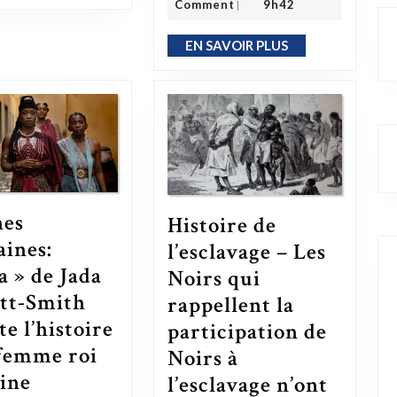
Comment
9h42
|
EN SAVOIR PLUS
EN SAVOIR PLUS
nes
Histoire de
aines:
l’esclavage – Les
a » de Jada
Noirs qui
tt-Smith
rappellent la
e l’histoire
participation de
 femme roi
Noirs à
« Reines Africaines: Njinga » de Jada Pinkett-Smith raconte l’histoire de la femme roi d’origine
gine
l’esclavage n’ont