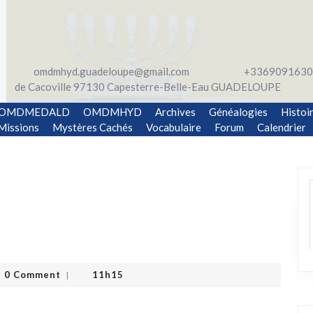
omdmhyd.guadeloupe@gmail.com
+3369091630
de Cacoville 97130 Capesterre-Belle-Eau GUADELOUPE
OMDMEDALD
OMDMHYD
Archives
Généalogies
Histoi
Missions
Mystères Cachés
Vocabulaire
Forum
Calendrier
0 Comment
11h15
|