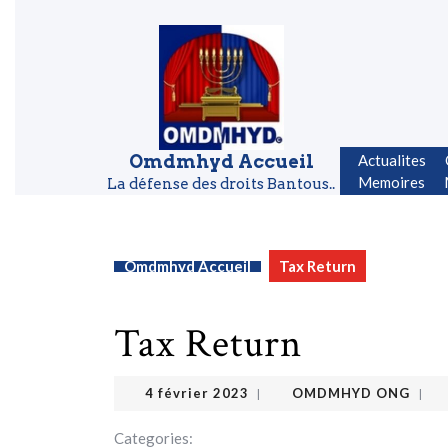
Skip to content
Skip to content
Omdmhyd Accueil
Actualites
Memoires
La défense des droits Bantous..
Omdmhyd Accueil
Tax Return
Tax Return
OMDMHYD ONG
4 février 2023
4 février 2023
OMDMHYD ONG
|
|
Categories: