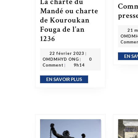
La charte du
Comm
Mandé ou charte
press
de Kouroukan
Fouga de l’an
21 m
La charte du Mandé ou charte de Kouroukan Fouga de l’an 1236
OMDMH
1236
Comme
22 février 2023
22 février 2023
|
EN SA
OMDMHYD ONG
OMDMHYD ONG
0
|
Comment
9h14
|
EN SAVOIR PLUS
EN SAVOIR PLUS