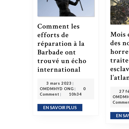
Comment les
Mois d
efforts de
des no
réparation à la
horre
Barbade ont
traite
trouvé un écho
Comment les efforts de réparation à la Barbade ont trouvé un écho international
escla
international
l’atla
3 mars 2023
3 mars 2023
|
OMDMHYD ONG
OMDMHYD ONG
0
|
27 f
Comment
10h34
|
OMDMH
Comme
EN SAVOIR PLUS
EN SAVOIR PLUS
EN SA