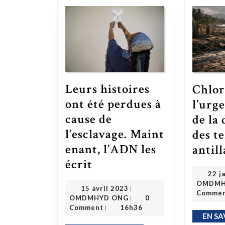
Leurs histoires
Chlor
ont été perdues à
l’urg
cause de
de la
l’esclavage. Maint
des t
enant, l’ADN les
antill
Leurs histoires ont été perdues à cause de l’esclavage. Maintenant, l’ADN les écrit
écrit
22 j
OMDMH
15 avril 2023
15 avril 2023
|
Comme
OMDMHYD ONG
OMDMHYD ONG
0
|
Comment
16h36
|
EN SA