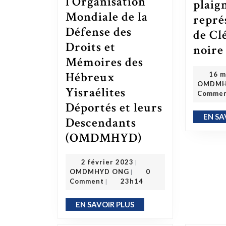
l’Organisation
plaig
Mondiale de la
repré
Défense des
de Cl
Droits et
noire
Mémoires des
Hébreux
16 m
OMDMH
Yisraélites
Comme
Déportés et leurs
EN SA
Descendants
(OMDMHYD)
La mission de l’Organisation Mondiale de la Défense des Droits et Mémoires des Hébreux Yisraélites Déportés et leurs Descendants (OMDMHYD)
2 février 2023
2 février 2023
|
OMDMHYD ONG
OMDMHYD ONG
0
|
Comment
23h14
|
EN SAVOIR PLUS
EN SAVOIR PLUS