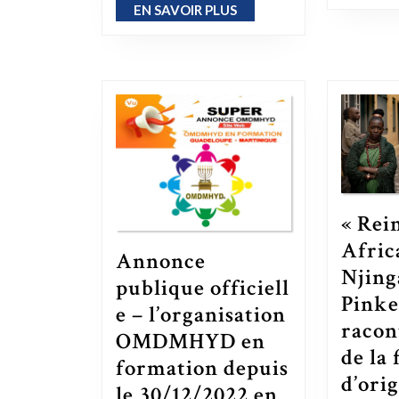
EN SAVOIR PLUS
EN SAVOIR PLUS
« Rei
Afric
Annonce
Njing
publique officiell
Pinke
e – l’organisation
racont
OMDMHYD en
de la
formation depuis
d’ori
le 30/12/2022 en