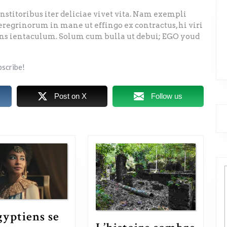
institoribus iter deliciae vivet vita. Nam exempli
regrinorum in mane ut effingo ex contractus, hi viri
ans ientaculum. Solum cum bulla ut debui; EGO youd
bscribe!
Post on X
Follow us
gyptiens se