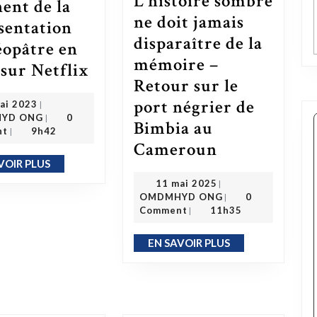
L’histoire sombre
nent de la
ne doit jamais
sentation
disparaître de la
éopâtre en
mémoire –
Les Égyptiens se plaignent de la représentation de Cléopâtre en noire sur Netflix
 sur Netflix
Retour sur le
16 mai 2023
port négrier de
ai 2023
|
OMDMHYD ONG
YD ONG
0
|
Bimbia au
nt
9h42
|
Cameroun
L’histoire sombre ne doit jamais disparaître de la mémoire – Retour sur le port négrier de Bimbia au Cameroun
VOIR PLUS
EN SAVOIR PLUS
11 mai 2025
11 mai 2025
|
OMDMHYD ONG
OMDMHYD ONG
0
|
Comment
11h35
|
EN SAVOIR PLUS
EN SAVOIR PLUS