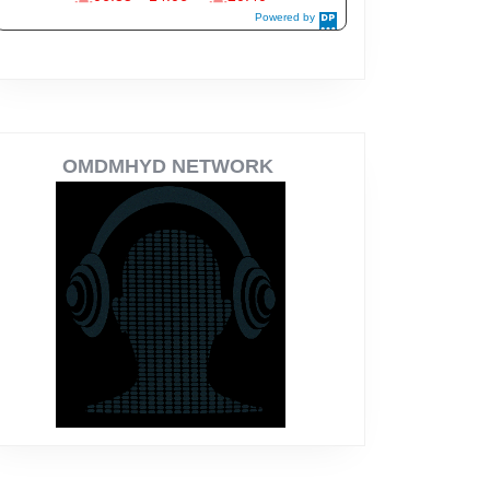
OMDMHYD NETWORK