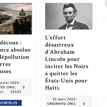
L’effort
décone :
désastreux
ence absolue
d’Abraham
 dépollution
Lincoln pour
erres
inciter les Noirs
Chlordécone : l’urgence absolue de la dépollution des terres antillaises
aises
à quitter les
États-Unis pour
22 janvier 2026
anvier 2026
|
OMDMHYD ONG
L’effort désastreux d’Abraham Lincoln pour inciter les Noirs à quitter les États-Unis pour Haïti.
Haïti.
YD ONG
0
|
nt
22h33
|
15 mars 2023
15 mars 2023
|
OMDMHYD ONG
VOIR PLUS
EN SAVOIR PLUS
OMDMHYD ONG
0
|