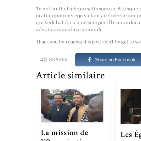
Te obtinuit ut adepto satis somno. Aliisque 
gratia, quotiens ego vadam ad diversorum pe
qui sedebat ibi usque semper illis manduc
adepto a macula proiciendi.
Thank you for reading this post, don't forget to su
40
Share on Facebook
SHARES
Article similaire
La mission de
Les É