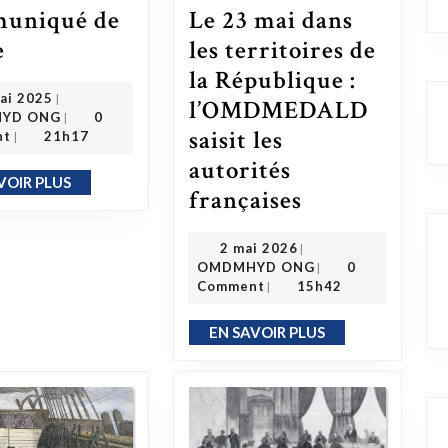
uniqué de
Le 23 mai dans
Communiqué de presse
e
les territoires de
la République :
21 mai 2025
ai 2025
|
l’OMDMEDALD
OMDMHYD ONG
YD ONG
0
|
saisit les
nt
21h17
|
autorités
VOIR PLUS
EN SAVOIR PLUS
Le 23 mai dans les territoires de la République : l’OMDMEDALD saisit les autorités françaises
françaises
2 mai 2026
2 mai 2026
|
OMDMHYD ONG
OMDMHYD ONG
0
|
Comment
15h42
|
EN SAVOIR PLUS
EN SAVOIR PLUS