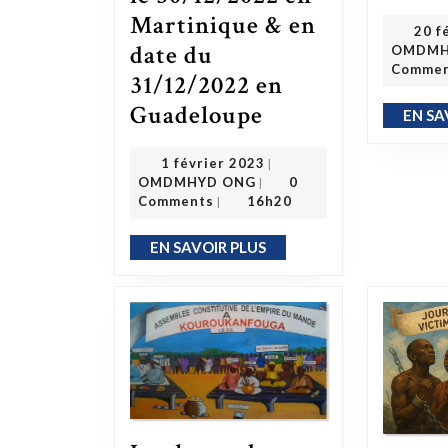
Martinique & en
20 f
date du
OMDMH
Comme
31/12/2022 en
Guadeloupe
Annonce publique officielle – l’organisation OMDMHYD en formation depuis le 30/12/2022 en Martinique & en date du 31/12/2022 en Guadeloupe
EN SA
1 février 2023
1 février 2023
|
OMDMHYD ONG
OMDMHYD ONG
0
|
Comments
16h20
|
EN SAVOIR PLUS
EN SAVOIR PLUS