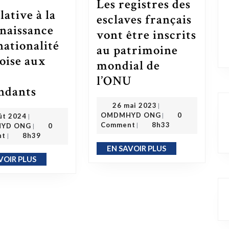
Les registres des
lative à la
esclaves français
naissance
vont être inscrits
nationalité
au patrimoine
oise aux
mondial de
Les registres des esclaves français vont être inscrits au patrimoine mondial de l’ONU
l’ONU
Loi relative à la reconnaissance de la nationalité béninoise aux Afro-descendants
ndants
26 mai 2023
26 mai 2023
|
OMDMHYD ONG
3 août 2024
OMDMHYD ONG
0
|
ût 2024
|
OMDMHYD ONG
Comment
8h33
|
YD ONG
0
|
nt
8h39
|
EN SAVOIR PLUS
EN SAVOIR PLUS
VOIR PLUS
EN SAVOIR PLUS