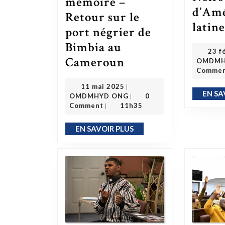
mémoire –
d’Am
Retour sur le
latin
port négrier de
Bimbia au
23 f
Cameroun
L’histoire sombre ne doit jamais disparaître de la mémoire – Retour sur le port négrier de Bimbia au Cameroun
OMDMH
Comme
11 mai 2025
11 mai 2025
|
OMDMHYD ONG
EN SA
OMDMHYD ONG
0
|
Comment
11h35
|
EN SAVOIR PLUS
EN SAVOIR PLUS