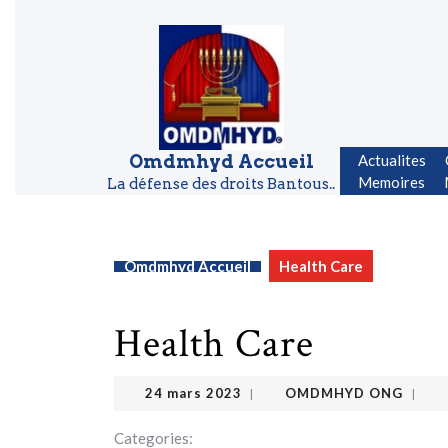
Skip to content
Skip to content
Omdmhyd Accueil
Actualites
Memoires
La défense des droits Bantous..
Omdmhyd Accueil
Health Care
Health Care
OMDMHYD ONG
24 mars 2023
24 mars 2023
OMDMHYD ONG
|
|
Categories: