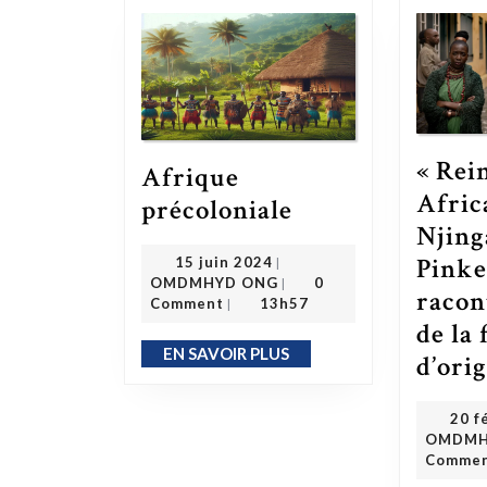
« Rei
Afrique
Afrique précoloniale
Afric
précoloniale
Njing
15 juin 2024
Pinke
15 juin 2024
|
OMDMHYD ONG
OMDMHYD ONG
0
|
racont
Comment
13h57
|
de la
EN SAVOIR PLUS
EN SAVOIR PLUS
d’ori
20 f
OMDMH
Comme