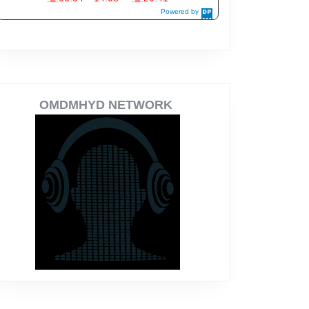
OMDMHYD NETWORK