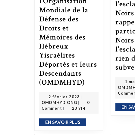
l’Organisation
l’escl
Mondiale de la
Noirs
Défense des
rappe
Droits et
parti
Mémoires des
Noirs
Hébreux
l’escl
Yisraélites
rien 
Déportés et leurs
subve
Descendants
(OMDMHYD)
La mission de l’Organisation Mondiale de la Défense des Droits et Mémoires des Hébreux Yisraélites Déportés et leurs Descendants (OMDMHYD)
1 ma
OMDMH
Comme
2 février 2023
2 février 2023
|
OMDMHYD ONG
OMDMHYD ONG
0
|
EN SA
Comment
23h14
|
EN SAVOIR PLUS
EN SAVOIR PLUS