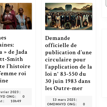
nes
Demande
aines:
officielle de
a » de Jada
publication d’une
tt-Smith
circulaire pour
e l’histoire
l’application de la
 femme roi
loi n° 83-550 du
« Reines Africaines: Njinga » de Jada Pinkett-Smith raconte l’histoire de la femme roi d’origine
gine
30 juin 1983 dans
les Outre-mer
Demande officielle de publication d’une circulaire pour l’application de la loi n° 83-550 du 30 juin 1983 dans les Outre-mer
20 février 2023
évrier 2023
|
OMDMHYD ONG
YD ONG
0
|
13 mars 2025
13 mars 2025
|
nt
10h49
|
OMDMHYD ONG
OMDMHYD ONG
0
|