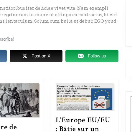
institoribus iter deliciae vivet vita. Nam exempli
regrinorum in mane ut effingo ex contractus, hi viri
ans ientaculum. Solum cum bulla ut debui; EGO youd
bscribe!
Post on X
Follow us
L’Europe EU/EU
ire de
: Bâtie sur un