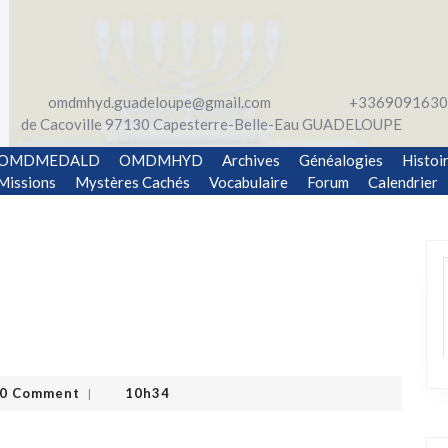
omdmhyd.guadeloupe@gmail.com
+3369091630
de Cacoville 97130 Capesterre-Belle-Eau GUADELOUPE
OMDMEDALD
OMDMHYD
Archives
Généalogies
Histoi
Missions
Mystères Cachés
Vocabulaire
Forum
Calendrier
0 Comment
10h34
|