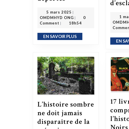
d’esc
5 mars 2025
5 mars 2025
|
OMDMHYD ONG
1 ma
OMDMHYD ONG
0
|
OMDMH
Comment
18h54
|
Comme
EN SAVOIR PLUS
EN SAVOIR PLUS
EN SA
17 li
L’histoire sombre
comp
ne doit jamais
l’hist
disparaître de la
Noirs