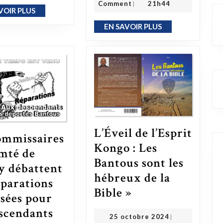
Comment
21h44
|
VOIR PLUS
EN SAVOIR PLUS
EN SAVOIR PLUS
EN SAVOIR PLUS
L’Éveil de l’Esprit
ommissaires
Kongo : Les
mté de
Bantous sont les
y débattent
hébreux de la
éparations
L’Éveil de l’Esprit Kongo : Les Bantous sont les hébreux de la Bible »
Bible »
sées pour
escendants
25 octobre 2024
25 octobre 2024
|
OMDMHYD ONG