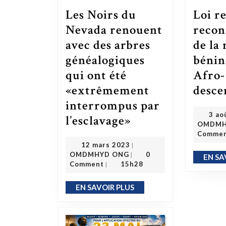
Loi re
Les Noirs du
recon
Nevada renouent
de la 
avec des arbres
bénin
généalogiques
Afro-
qui ont été
desce
«extrêmement
interrompus par
3 ao
l’esclavage»
Les Noirs du Nevada renouent avec des arbres généalogiques qui ont été «extrêmement interrompus par l’esclavage»
OMDMH
Comme
12 mars 2023
12 mars 2023
|
OMDMHYD ONG
OMDMHYD ONG
0
|
EN SA
Comment
15h28
|
EN SAVOIR PLUS
EN SAVOIR PLUS