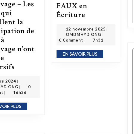
avage – Les
FAUX en
L’Europe EU/EU : Bâtie sur un FAUX en Écriture
 qui
Écriture
llent la
12 novembre 2025
cipation de
12 novembre 2025
|
OMDMHYD ONG
OMDMHYD ONG
|
 à
0 Comment
7h31
|
avage n’ont
EN SAVOIR PLUS
EN SAVOIR PLUS
de
rsifs
Histoire de l’esclavage – Les Noirs qui rappellent la participation de Noirs à l’esclavage n’ont rien de subversifs
1 mars 2024
rs 2024
|
OMDMHYD ONG
YD ONG
0
|
nt
16h36
|
VOIR PLUS
EN SAVOIR PLUS