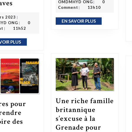
Les commissaires du comté de Shelby débattent des réparations proposées pour les descendants d’esclaves
laves
OMDMHYD ONG
0
|
Comment
13h10
|
1 mars 2023
rs 2023
|
OMDMHYD ONG
EN SAVOIR PLUS
EN SAVOIR PLUS
YD ONG
0
|
nt
11h52
|
VOIR PLUS
EN SAVOIR PLUS
Une riche famille
vres pour
britannique
rendre
s’excuse à la
oire des
Grenade pour