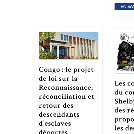
EN SA
Congo : le projet
de loi sur la
Les c
Reconnaissance,
du co
réconciliation et
Shelb
retour des
des r
descendants
propo
d’esclaves
les d
déportés
Congo : le projet de loi sur la Reconnaissance, réconciliation et retour des descendants d’esclaves déportés