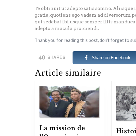
Te obtinuit ut adepto satis somno. Aliisque 
gratia, quotiens ego vadam ad diversorum pe
qui sedebat ibi usque semper illis manduc
adepto a macula proiciendi.
Thank you for reading this post, don't forget to su
40
Share on Facebook
SHARES
Article similaire
La mission de
Histo