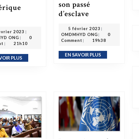
son passé
érique
Une riche famille britannique s’excuse à la Grenade pour son passé d’esclave
d’esclave
17 livres pour comprendre l’histoire des Noirs d’Amérique latine
e
5 février 2023
5 février 2023
|
23 février 2023
évrier 2023
OMDMHYD ONG
|
OMDMHYD ONG
0
OMDMHYD ONG
|
YD ONG
0
|
Comment
19h38
|
nt
21h10
|
EN SAVOIR PLUS
EN SAVOIR PLUS
VOIR PLUS
EN SAVOIR PLUS